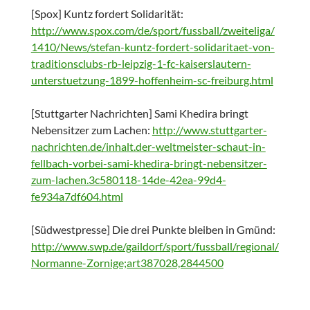
[Spox] Kuntz fordert Solidarität:
http://www.spox.com/de/sport/fussball/zweiteliga/
1410/News/stefan-kuntz-fordert-solidaritaet-von-
traditionsclubs-rb-leipzig-1-fc-kaiserslautern-
unterstuetzung-1899-hoffenheim-sc-freiburg.html
[Stuttgarter Nachrichten] Sami Khedira bringt
Nebensitzer zum Lachen:
http://www.stuttgarter-
nachrichten.de/inhalt.der-weltmeister-schaut-in-
fellbach-vorbei-sami-khedira-bringt-nebensitzer-
zum-lachen.3c580118-14de-42ea-99d4-
fe934a7df604.html
[Südwestpresse] Die drei Punkte bleiben in Gmünd:
http://www.swp.de/gaildorf/sport/fussball/regional/
Normanne-Zornige;art387028,2844500