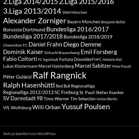
2.Liga 2015/2016
2.Liga 2014/2015
3.Liga 2013/2014
1860 München
Alexander Zorniger
Bayern München
Benjamin Bellot
Bundesliga 2016/2017
Borussia Dortmund
Bundesliga 2017/2018
Bundesliga 2018/2019
Diego Demme
Daniel Frahn
Chemnitzer FC
Dominik Kaiser
Emil Forsberg
Eintracht Braunschweig
Fabio Coltorti
Fortuna Düsseldorf
HFC
FC Ingolstadt
Holstein Kiel
Marcel Sabitzer
Lukas Klostermann
Marcel Halstenberg
Peter Pacult
Ralf Rangnick
Péter Gulácsi
Ralph Hasenhüttl
Regionalliga
Red Bull
Regionalliga 2012/2013
SC Freiburg
St. Pauli
Stefan Ilsanker
SV Darmstadt 98
Timo Werner
Tim Sebastian
Union Berlin
Yussuf Poulsen
Willi Orban
VfL Wolfsburg
Stolz präsentiert von WordPress