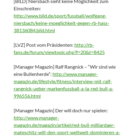
[BILD] Niersbach sieht keine Möglichkeit zum
Einschreiten:
http://www.bild.de/sport/fussball/wolfgang-
niersbach/keine-moeglichkeit-gegen-rb-hass-
38136084.bild.html
[LVZ] Post vom Präsidenten:
http://rb-
fans.de/forum/viewtopic.php?f=20&t=8425
[Manager Magazin] Ralf Rangnick – “Wir sind wie
eine Bullenherde”:
http://www.manager-
magazin.de/lifestyle/fitness/interview-mit-ralf-
rangnick-ueber-markenfussball-a-la-red-bull-a-
996556.html
[Manager Magazin] Der will doch nur spielen:
http://www.manager-
magazin.de/magazin/artikel/red-bull-milliardaer-
mateschitz-will-den-sport-weltweit-dominieren-a-