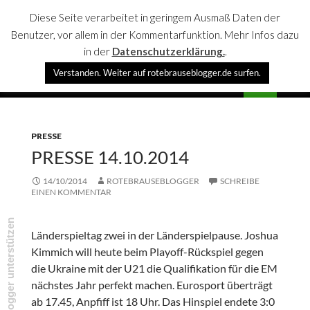
Diese Seite verarbeitet in geringem Ausmaß Daten der
Benutzer, vor allem in der Kommentarfunktion. Mehr Infos dazu
in der
Datenschutzerklärung.
.
Suchen
Verstanden. Weiter auf rotebrauseblogger.de surfen.
rotebrauseblogger
SPRINGE
PRIMÄR
ZUM
MENÜ
INHALT
PRESSE
PRESSE 14.10.2014
14/10/2014
ROTEBRAUSEBLOGGER
SCHREIBE
EINEN KOMMENTAR
rotebrauseblogger unterstützen
Länderspieltag zwei in der Länderspielpause. Joshua
Kimmich will heute beim Playoff-Rückspiel gegen
die Ukraine mit der U21 die Qualifikation für die EM
nächstes Jahr perfekt machen. Eurosport überträgt
ab 17.45, Anpfiff ist 18 Uhr. Das Hinspiel endete 3:0