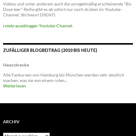
Videos und unter anderem auch die unregelmäßig erscheinende "Bis
Dose leer"-Reihe gibt es ab sofort nur noch drüben im Youtube-
Channel. Stichwort DSGVO.
rotebrauseblogger-Youtube-Channel
.
ZUFÄLLIGER BLOGBEITRAG (2010 BIS HEUTE)
Heuschrecke
Alle Fankurven von Hamburg bis München werden sehr deutlich
machen, was sie von einem roten…
Weiterlesen
ARCHIV
Archiv