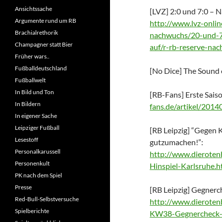
Ansichtssache
[LVZ] 2:0 und 7:0 – 
Argumente rund um RB
http://www.lvz-onlin
Brachialrethorik
nachwuchs/20-und-70
Champagner statt Bier
auf/r-rb-reserve-na
Früher wars..
Fußballdeutschland
[No Dice] The Sound o
Fußballwelt
In Bild und Ton
[RB-Fans] Erste Sais
In Bildern
fans.de/artikel/2014
In eigener Sache
Leipziger Fußball
[RB Leipzig] “Gegen 
Lesestoff
gutzumachen!”:
Personalkarussell
http://www.dieroten
Personenkult
Hinspiel-Karlsruhe.h
PK nach dem Spiel
Presse
[RB Leipzig] Gegnerc
Red-Bull-Selbstversuche
http://www.dieroten
Spielberichte
KW38-Gegnercheck-K