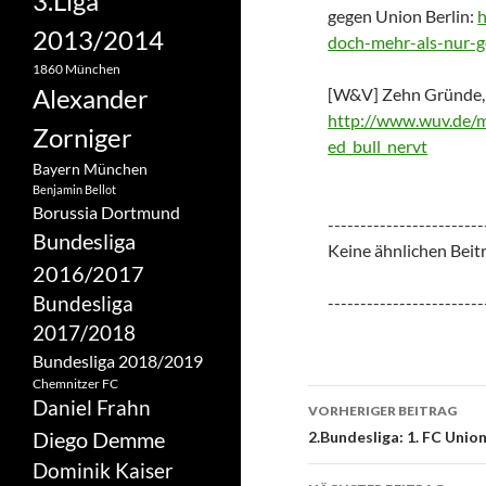
3.Liga
gegen Union Berlin:
h
2013/2014
doch-mehr-als-nur-g
1860 München
Alexander
[W&V] Zehn Gründe, 
http://www.wuv.de/m
Zorniger
ed_bull_nervt
Bayern München
Benjamin Bellot
Borussia Dortmund
------------------------
Bundesliga
Keine ähnlichen Beit
2016/2017
Bundesliga
------------------------
2017/2018
Bundesliga 2018/2019
Chemnitzer FC
Beitrags-
Daniel Frahn
VORHERIGER BEITRAG
Navigation
Diego Demme
2.Bundesliga: 1. FC Union 
Dominik Kaiser