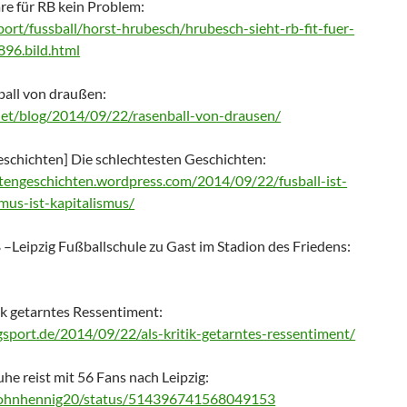
re für RB kein Problem:
port/fussball/horst-hrubesch/hrubesch-sieht-rb-fit-fuer-
896.bild.html
ball von draußen:
net/blog/2014/09/22/rasenball-von-drausen/
eschichten] Die schlechtesten Geschichten:
stengeschichten.wordpress.com/2014/09/22/fusball-ist-
smus-ist-kapitalismus/
 –Leipzig Fußballschule zu Gast im Stadion des Friedens:
tik getarntes Ressentiment:
logsport.de/2014/09/22/als-kritik-getarntes-ressentiment/
he reist mit 56 Fans nach Leipzig:
m/johnhennig20/status/514396741568049153