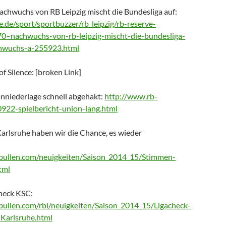
Nachwuchs von RB Leipzig mischt die Bundesliga auf:
e.de/sport/sportbuzzer/rb_leipzig/rb-reserve-
–nachwuchs-von-rb-leipzig-mischt-die-bundesliga-
chwuchs-a-255923.html
f Silence: [broken Link]
onniederlage schnell abgehakt:
http://www.rb-
0922-spielbericht-union-lang.html
Karlsruhe haben wir die Chance, es wieder
bullen.com/neuigkeiten/Saison_2014_15/Stimmen-
tml
heck KSC:
bullen.com/rbl/neuigkeiten/Saison_2014_15/Ligacheck-
arlsruhe.html