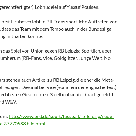
gerechtfertigter) Lobhudelei auf Yussuf Poulsen.
rst Hrubesch lobt in BILD das sportliche Auftreten von
t, dass das Team mit dem Tempo auch in der Bundesliga
ang mithalten könnte.
das Spiel von Union gegen RB Leipzig. Sportlich, aber
rumherum (RB-Fans, Vice, Goldglitzer, Junge Welt, No
s stehen auch Artikel zu RB Leipzig, die eher die Meta-
iedigen. Diesmal bei Vice (vor allem der englische Text),
hlechtesten Geschichten, Spielbeobachter (nachgereicht
nd W&V.
t um:
http://www.bild.de/sport/fussball/rb-leipzig/neue-
sc-37770588.bild.html