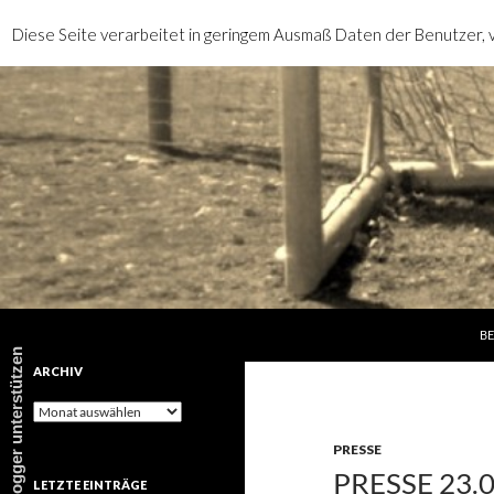
Diese Seite verarbeitet in geringem Ausmaß Daten der Benutzer, v
SP
Suchen
rotebrauseblogger
BE
rotebrauseblogger unterstützen
ARCHIV
Archiv
PRESSE
PRESSE 23.
LETZTE EINTRÄGE