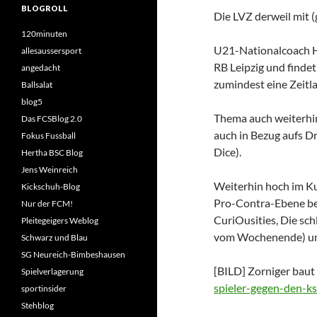
BLOGROLL
Die LVZ derweil mit (
120minuten
U21-Nationalcoach Ho
allesaussersport
RB Leipzig und finde
angedacht
zumindest eine Zeitl
Ballsalat
blog5
Thema auch weiterhin 
Das FCSBlog 2.0
auch in Bezug aufs D
Fokus Fussball
Dice).
Hertha BSC Blog
Jens Weinreich
Weiterhin hoch im Kur
Kickschuh-Blog
Pro-Contra-Ebene befr
Nur der FCM!
CuriOusities, Die sc
Pleitegeigers Weblog
vom Wochenende) u
Schwarz und Blau
SG Neureich-Bimbeshausen
[BILD] Zorniger bau
Spielverlagerung
spieler-gegen-den-k
sportinsider
Stehblog