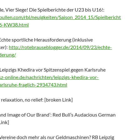
le, Vier Siege! Die Spielberichte der U23 bis U16!:
bullen.com/rbl/neuigkeiten/Saison_2014_15/Spielbericht
6-KW38.html
Echte sportliche Herausforderung (inklusive
er):
http://rotebrauseblogger.de/2014/09/23/echte-
rderung/
Leipzigs Khedira vor Spitzenspiel gegen Karlsruhe
z-online.de/nachrichten/leipzigs-khedira-vor-
arlsruhe-fraglich-2934743.html
relaxation, no relief: [broken Link]
e and Image of Our Brand’: Red Bull’s Audacious German
Link]
-Vereine doch mehr als nur Geldmaschinen? RB Leipzig