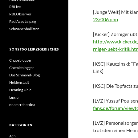
RBLive
[Junge Welt] Mit kla
RBLObserver
23/006.php
Red Aces Leipzig
Schwabenballisten
[Kicker] Zorniger übt 
http://www.kicker.de
rniger-uebt-kritik.ht
SONSTSO LEIPZIGERISCHES
Chaosblogger
[KSC] Kauczinski: “F
Chemieblogger
Link]
Das Schmand-Blog
Heldenstadt
[KSC] Die Topfacts zu
Henning Uhle
Lipsia
[LVZ] Yussuf Poulsen 
nnamrreherdna
fans.de/forum/view
[LVZ] Personalsorgen 
KATEGORIEN
trotzdem einen Heims
Ach…