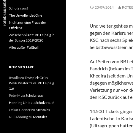
23/09/2014
ROTE
Scholz raus!
The Unvollendet One
Nicht nur eine Frage der
Und weiter geht es m
Effizienz
gegen den Karlsruher
Zwischenbilanz: RB Leipzig in
KSC nach sechs Spiel
der Saison 2019/2020
Selbstbewusstsein an
Alles außer Fußball
Auf Seiten von RB Le
KOMMENTARE
Fandrich (bekam im T
Khedira (seit dem Un
Itwolle
zu
Testspiel: Grün-
dagegen möglicherweis
Weiß Piesteritz vs. RB Leipzig
1:6
Verletzung nur von d
PeterM
zu
Scholz raus!
den KSC zurück auf ei
Henning Uhle
zu
Scholz raus!
Oskar Görner
zu
Mentales
14.500 Tickets gingen
NullAhnung
zu
Mentales
Ladentische. In Karl
(Ultragruppen hatten