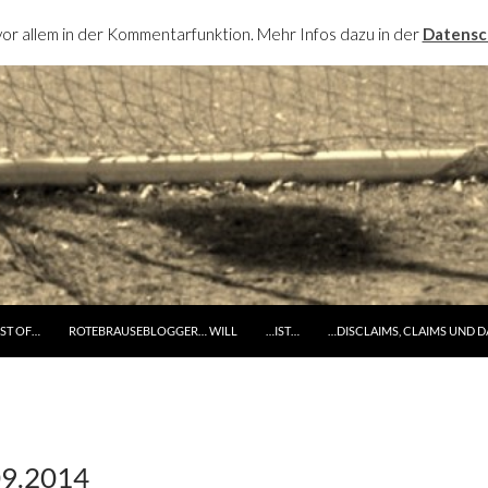
or allem in der Kommentarfunktion. Mehr Infos dazu in der
Datensc
RINGE ZUM INHALT
ST OF…
ROTEBRAUSEBLOGGER… WILL
…IST…
…DISCLAIMS, CLAIMS UND 
09.2014