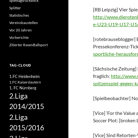
Spieltagsrückblick
Splitter
[RB Leipzig] Vier Spie
Statistisches
http://www.dieroten
Vereinsbaustellen
e-U23-U19-U17-U1
Vor 20 Jahren
Vorberichte
[rotebrauseblogger] 
Zitierter RasenBallsport
Pressekonferenz-Tick
sportliche-herausfo
TAG-CLOUD
[Sächsische Zeitung] 
fraglich:
http://www.s
1.FC Heidenheim
1.FC Kaiserslautern
spitzenspiel-gegen-k
1. FC Nürnberg
2.Liga
[Spielbeobachter] No 
2014/2015
[Vice] ‘For the Valu
2.Liga
Soccer Plot: [broken 
2015/2016
[Vice] Sind Retorten