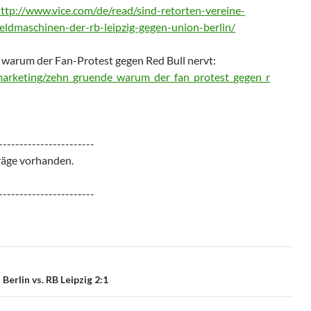
ttp://www.vice.com/de/read/sind-retorten-vereine-
eldmaschinen-der-rb-leipzig-gegen-union-berlin/
warum der Fan-Protest gegen Red Bull nervt:
arketing/zehn_gruende_warum_der_fan_protest_gegen_r
-----------------------
räge vorhanden.
-----------------------
Berlin vs. RB Leipzig 2:1