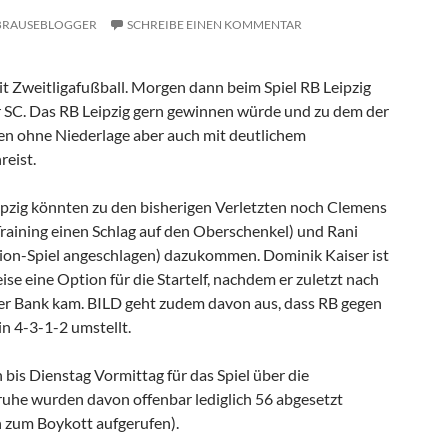
BRAUSEBLOGGER
SCHREIBE EINEN KOMMENTAR
it Zweitligafußball. Morgen dann beim Spiel RB Leipzig
 SC. Das RB Leipzig gern gewinnen würde und zu dem der
en ohne Niederlage aber auch mit deutlichem
reist.
ipzig könnten zu den bisherigen Verletzten noch Clemens
raining einen Schlag auf den Oberschenkel) und Rani
ion-Spiel angeschlagen) dazukommen. Dominik Kaiser ist
e eine Option für die Startelf, nachdem er zuletzt nach
er Bank kam. BILD geht zudem davon aus, dass RB gegen
n 4-3-1-2 umstellt.
 bis Dienstag Vormittag für das Spiel über die
sruhe wurden davon offenbar lediglich 56 abgesetzt
 zum Boykott aufgerufen).