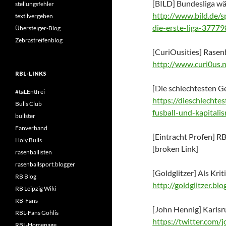
[BILD] Bundesliga wä
stellungsfehler
http://www.bild.de/s
textilvergehen
die-erste-liga-37779
Übersteiger-Blog
Zebrastreifenblog
[CuriOusities] Rasen
http://www.curi0us.
RBL-LINKS
[Die schlechtesten G
#taLEntfrei
https://dieschlechte
Bulls Club
fusball-und-kapitali
bullster
Fanverband
[Eintracht Profen] RB
Holy Bulls
[broken Link]
rasenballisten
rasenballsport.blogger
[Goldglitzer] Als Kri
RB Blog
http://goldglitzer.b
RB Leipzig Wiki
RB-Fans
[John Hennig] Karlsru
RBL-Fans Gohlis
https://twitter.co
RBL-Homepage