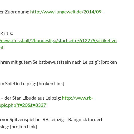
rer Zuordnung:
http://www.jungewelt.de/2014/09-
Kritik:
/news/fussball/2bundesliga/startseite/612279/artikel_zo
ml
ahren mit gutem Selbstbewusstsein nach Leipzig”: [broken
m Spiel in Leipzig: [broken Link]
– der Stan Libuda aus Leipzig:
http://www.rb-
topic.php?f=20&t=8337
vor Spitzenspiel bei RB Leipzig – Rangnick fordert
ieg: [broken Link]