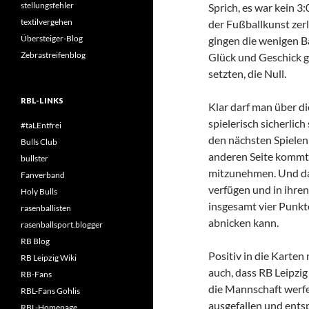
stellungsfehler
Sprich, es war kein 
textilvergehen
der Fußballkunst zerle
Übersteiger-Blog
gingen die wenigen Bä
Zebrastreifenblog
Glück und Geschick ge
setzten, die Null.
RBL-LINKS
Klar darf man über di
spielerisch sicherlic
#taLEntfrei
den nächsten Spielen
Bulls Club
anderen Seite kommt e
bullster
mitzunehmen. Und da i
Fanverband
verfügen und in ihr
Holy Bulls
insgesamt vier Punkte
rasenballisten
abnicken kann.
rasenballsport.blogger
RB Blog
Positiv in die Karten
RB Leipzig Wiki
auch, dass RB Leipzig
RB-Fans
die Mannschaft werf
RBL-Fans Gohlis
ausgefallen und entsp
RBL-Homepage