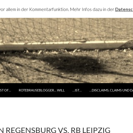
or allem in der Kommentarfunktion. Mehr Infos dazu in der
Datensc
RINGE ZUM INHALT
ST OF…
ROTEBRAUSEBLOGGER… WILL
…IST…
…DISCLAIMS, CLAIMS UND 
HN REGENSBURG VS. RB LEIPZIG