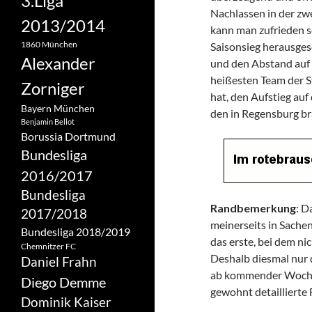
3.Liga
Nachlassen in der zw
2013/2014
kann man zufrieden se
1860 München
Saisonsieg herausges
Alexander
und den Abstand auf 
heißesten Team der S
Zorniger
hat, den Aufstieg auf
Bayern München
den in Regensburg br
Benjamin Bellot
Borussia Dortmund
Bundesliga
2016/2017
Bundesliga
Randbemerkung
: D
2017/2018
meinerseits in Sachen
Bundesliga 2018/2019
das erste, bei dem ni
Chemnitzer FC
Deshalb diesmal nur 
Daniel Frahn
ab kommender Woche b
Diego Demme
gewohnt detaillierte
Dominik Kaiser