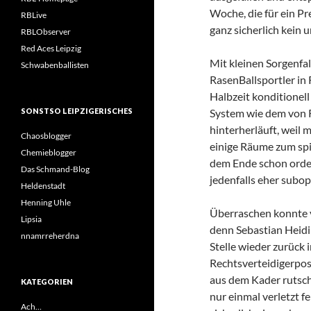
Woche, die für ein P
RBLive
ganz sicherlich kein 
RBLObserver
Red Aces Leipzig
Mit kleinen Sorgenfal
Schwabenballisten
RasenBallsportler in
Halbzeit konditionel
SONSTSO LEIPZIGERISCHES
System wie dem von R
hinterherläuft, weil
Chaosblogger
einige Räume zum spi
Chemieblogger
dem Ende schon ordent
Das Schmand-Blog
jedenfalls eher subop
Heldenstadt
Henning Uhle
Überraschen konnte v
Lipsia
denn Sebastian Heid
nnamrreherdna
Stelle wieder zurück 
Rechtsverteidigerpos
aus dem Kader rutsch
KATEGORIEN
nur einmal verletzt f
Ach…