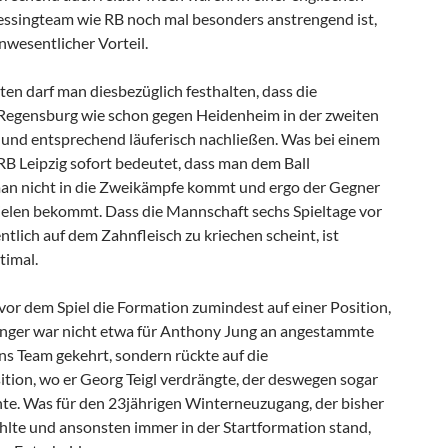
ressingteam wie RB noch mal besonders anstrengend ist,
unwesentlicher Vorteil.
ten darf man diesbezüglich festhalten, dass die
 Regensburg wie schon gegen Heidenheim in der zweiten
l und entsprechend läuferisch nachließen. Was bei einem
B Leipzig sofort bedeutet, dass man dem Ball
 man nicht in die Zweikämpfe kommt und ergo der Gegner
elen bekommt. Dass die Mannschaft sechs Spieltage vor
lich auf dem Zahnfleisch zu kriechen scheint, ist
timal.
or dem Spiel die Formation zumindest auf einer Position,
inger war nicht etwa für Anthony Jung an angestammte
ins Team gekehrt, sondern rückte auf die
ition, wo er Georg Teigl verdrängte, der deswegen sogar
te. Was für den 23jährigen Winterneuzugang, der bisher
ehlte und ansonsten immer in der Startformation stand,