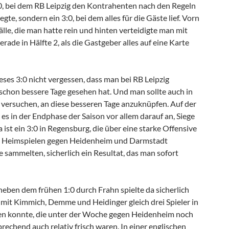
3:0, bei dem RB Leipzig den Kontrahenten nach den Regeln
gte, sondern ein 3:0, bei dem alles für die Gäste lief. Vorn
lle, die man hatte rein und hinten verteidigte man mit
rade in Hälfte 2, als die Gastgeber alles auf eine Karte
eses 3:0 nicht vergessen, dass man bei RB Leipzig
h schon bessere Tage gesehen hat. Und man sollte auch in
 versuchen, an diese besseren Tage anzuknüpfen. Auf der
s in der Endphase der Saison vor allem darauf an, Siege
st ein 3:0 in Regensburg, die über eine starke Offensive
en Heimspielen gegen Heidenheim und Darmstadt
 sammelten, sicherlich ein Resultat, das man sofort
 neben dem frühen 1:0 durch Frahn spielte da sicherlich
 mit Kimmich, Demme und Heidinger gleich drei Spieler in
en konnte, die unter der Woche gegen Heidenheim noch
rechend auch relativ frisch waren. In einer englischen