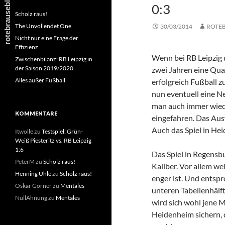
0:3
Scholz raus!
The Unvollendet One
30/03/2014
ROTE
Nicht nur eine Frage der
Effizienz
Wenn bei RB Leipzig 
Zwischenbilanz: RB Leipzig in
der Saison 2019/2020
zwei Jahren eine Qual
Alles außer Fußball
erfolgreich Fußball 
nun eventuell eine Ne
man auch immer wied
KOMMENTARE
eingefahren. Das Ausw
Auch das Spiel in Hei
Itwolle
zu
Testspiel: Grün-
Weiß Piesteritz vs. RB Leipzig
1:6
Das Spiel in Regensb
PeterM
zu
Scholz raus!
Kaliber. Vor allem we
Henning Uhle
zu
Scholz raus!
enger ist. Und entsp
Oskar Görner
zu
Mentales
unteren Tabellenhälft
NullAhnung
zu
Mentales
wird sich wohl jene 
Heidenheim sichern, 