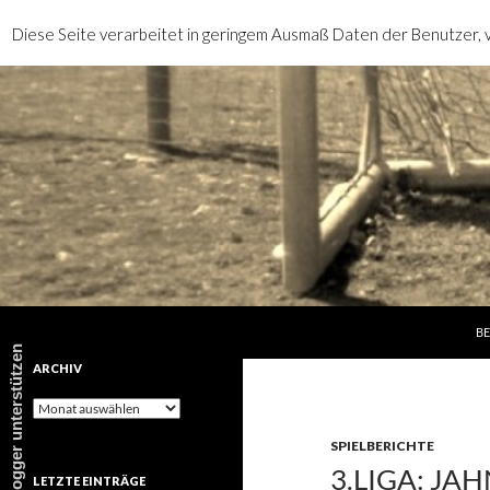
Diese Seite verarbeitet in geringem Ausmaß Daten der Benutzer, v
SP
Suchen
rotebrauseblogger
BE
rotebrauseblogger unterstützen
ARCHIV
Archiv
SPIELBERICHTE
3.LIGA: JA
LETZTE EINTRÄGE