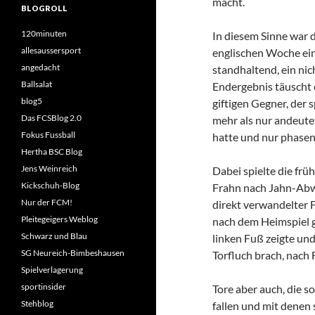
macht.
BLOGROLL
120minuten
In diesem Sinne war 
allesaussersport
englischen Woche ein
angedacht
standhaltend, ein ni
Ballsalat
Endergebnis täuscht 
blog5
giftigen Gegner, der 
Das FCSBlog 2.0
mehr als nur andeute
Fokus Fussball
hatte und nur phase
Hertha BSC Blog
Jens Weinreich
Dabei spielte die fr
Kickschuh-Blog
Frahn nach Jahn-Abwe
Nur der FCM!
direkt verwandelter 
Pleitegeigers Weblog
nach dem Heimspiel 
Schwarz und Blau
linken Fuß zeigte un
SG Neureich-Bimbeshausen
Torfluch brach, nach F
Spielverlagerung
sportinsider
Tore aber auch, die s
Stehblog
fallen und mit denen 