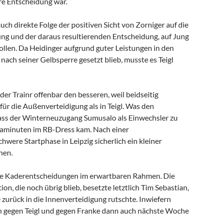
ere Entscheidung war.
uch direkte Folge der positiven Sicht von Zorniger auf die
g und der daraus resultierenden Entscheidung, auf Jung
ollen. Da Heidinger aufgrund guter Leistungen in den
ach seiner Gelbsperre gesetzt blieb, musste es Teigl
er Trainr offenbar den besseren, weil beidseitig
ür die Außenverteidigung als in Teigl. Was den
ass der Winterneuzugang Sumusalo als Einwechsler zu
igaminuten im RB-Dress kam. Nach einer
hwere Startphase in Leipzig sicherlich ein kleiner
nen.
ie Kaderentscheidungen im erwartbaren Rahmen. Die
tion, die noch übrig blieb, besetzte letztlich Tim Sebastian,
 zurück in die Innenverteidigung rutschte. Inwiefern
n gegen Teigl und gegen Franke dann auch nächste Woche