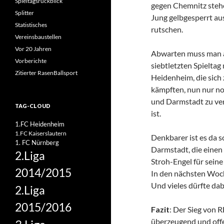
Spieltagsrückblick
gegen Chemnitz stehe
Splitter
Jung gelbgesperrt aus
Statistisches
rutschen.
Vereinsbaustellen
Vor 20 Jahren
Abwarten muss man au
Vorberichte
siebtletzten Spieltag
Zitierter RasenBallsport
Heidenheim, die sich
kämpften, nun nur no
und Darmstadt zu ver
TAG-CLOUD
ist.
1.FC Heidenheim
1.FC Kaiserslautern
Denkbarer ist es da s
1. FC Nürnberg
Darmstadt, die einen 
2.Liga
Stroh-Engel für seine 
2014/2015
In den nächsten Woche
Und vieles dürfte dab
2.Liga
2015/2016
Fazit
: Der Sieg von 
überzeugend und offe