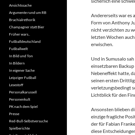
sicherlich eine schw
Ansichtssache
Argumente rund um RB
Andererseits war es a
Brachialrethorik
Form von Anthony Jun
Champagner statt Bier
nicht verzichten zu w
Früher wars..
letzten Wochen auch n
Fußballdeutschland
erwischen.
Fußballwelt
In Bild und Ton
Und in Sumusalo sah d
In Bildern
einsetzbaren Backup f
In eigener Sache
Nebeneffekt hatte, d
Leipziger Fußball
seinen ersten Drittl
Lesestoff
verletzungsbedingt sc
Personalkarussell
Lichtblick für den Fin
Personenkult
PK nach dem Spiel
Ansonsten blieben d
Presse
einzige fragliche Posi
Red-Bull-Selbstversuche
der für Fabian Franke
Spielberichte
diese Entscheidunge