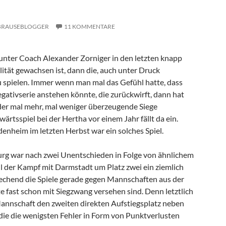
BRAUSEBLOGGER
11 KOMMENTARE
unter Coach Alexander Zorniger in den letzten knapp
ität gewachsen ist, dann die, auch unter Druck
zu spielen. Immer wenn man mal das Gefühl hatte, dass
gativserie anstehen könnte, die zurückwirft, dann hat
er mal mehr, mal weniger überzeugende Siege
ärtsspiel bei der Hertha vor einem Jahr fällt da ein.
denheim im letzten Herbst war ein solches Spiel.
urg war nach zwei Unentschieden in Folge von ähnlichem
il der Kampf mit Darmstadt um Platz zwei ein ziemlich
rechend die Spiele gerade gegen Mannschaften aus der
e fast schon mit Siegzwang versehen sind. Denn letztlich
Mannschaft den zweiten direkten Aufstiegsplatz neben
die die wenigsten Fehler in Form von Punktverlusten