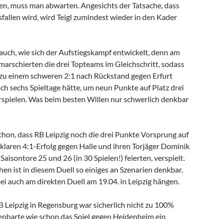
n, muss man abwarten. Angesichts der Tatsache, dass
fallen wird, wird Teigl zumindest wieder in den Kader
ch, wie sich der Aufstiegskampf entwickelt, denn am
 marschierten die drei Topteams im Gleichschritt, sodass
 zu einem schweren 2:1 nach Rückstand gegen Erfurt
ch sechs Spieltage hätte, um neun Punkte auf Platz drei
spielen. Was beim besten Willen nur schwerlich denkbar
chon, dass RB Leipzig noch die drei Punkte Vorsprung auf
klaren 4:1-Erfolg gegen Halle und ihren Torjäger Dominik
Saisontore 25 und 26 (in 30 Spielen!) feierten, verspielt.
n ist in diesem Duell so einiges an Szenarien denkbar.
ei auch am direkten Duell am 19.04. in Leipzig hängen.
RB Leipzig in Regensburg war sicherlich nicht zu 100%
nbarte wie schon das Spiel gegen Heidenheim ein