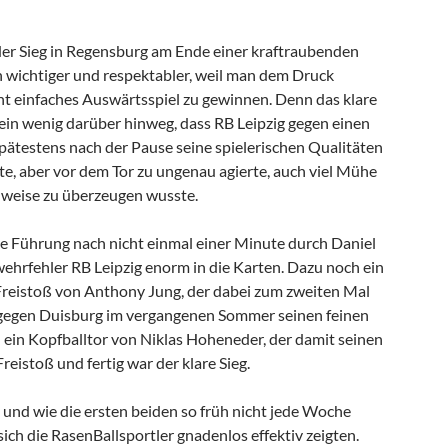
der Sieg in Regensburg am Ende einer kraftraubenden
 wichtiger und respektabler, weil man dem Druck
cht einfaches Auswärtsspiel zu gewinnen. Denn das klare
ein wenig darüber hinweg, dass RB Leipzig gegen einen
spätestens nach der Pause seine spielerischen Qualitäten
te, aber vor dem Tor zu ungenau agierte, auch viel Mühe
nweise zu überzeugen wusste.
ühe Führung nach nicht einmal einer Minute durch Daniel
hrfehler RB Leipzig enorm in die Karten. Dazu noch ein
Freistoß von Anthony Jung, der dabei zum zweiten Mal
gegen Duisburg im vergangenen Sommer seinen feinen
d ein Kopfballtor von Niklas Hoheneder, der damit seinen
reistoß und fertig war der klare Sieg.
o und wie die ersten beiden so früh nicht jede Woche
sich die RasenBallsportler gnadenlos effektiv zeigten.