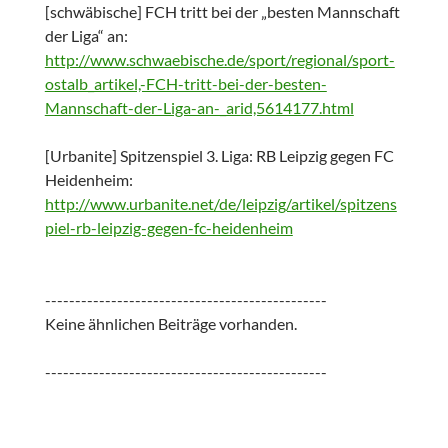
[schwäbische] FCH tritt bei der „besten Mannschaft
der Liga“ an:
http://www.schwaebische.de/sport/regional/sport-
ostalb_artikel,-FCH-tritt-bei-der-besten-
Mannschaft-der-Liga-an-_arid,5614177.html
[Urbanite] Spitzenspiel 3. Liga: RB Leipzig gegen FC
Heidenheim:
http://www.urbanite.net/de/leipzig/artikel/spitzens
piel-rb-leipzig-gegen-fc-heidenheim
-----------------------------------------------
Keine ähnlichen Beiträge vorhanden.
-----------------------------------------------