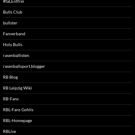
#taLEntfrei
Bulls Club
bullster
Fanverband
Holy Bulls
rasenballisten
rasenballsport.blogger
RB Blog
RB Leipzig Wiki
RB-Fans
RBL-Fans Gohlis
RBL-Homepage
RBLive