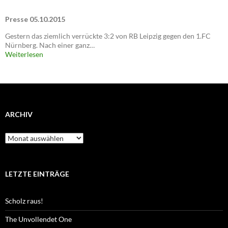
Presse 05.10.2015
Gestern das ziemlich verrückte 3:2 von RB Leipzig gegen den 1.FC
Nürnberg. Nach einer ganz…
Weiterlesen
ARCHIV
Archiv
LETZTE EINTRÄGE
Scholz raus!
The Unvollendet One