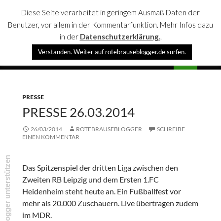
Diese Seite verarbeitet in geringem Ausmaß Daten der
Benutzer, vor allem in der Kommentarfunktion. Mehr Infos dazu
in der
Datenschutzerklärung.
.
Suchen
Verstanden. Weiter auf rotebrauseblogger.de surfen.
rotebrauseblogger
SPRINGE
PRIMÄR
ZUM
MENÜ
INHALT
PRESSE
PRESSE 26.03.2014
26/03/2014
ROTEBRAUSEBLOGGER
SCHREIBE
EINEN KOMMENTAR
rotebrauseblogger unterstützen
Das Spitzenspiel der dritten Liga zwischen den
Zweiten RB Leipzig und dem Ersten 1.FC
Heidenheim steht heute an. Ein Fußballfest vor
mehr als 20.000 Zuschauern. Live übertragen zudem
im MDR.