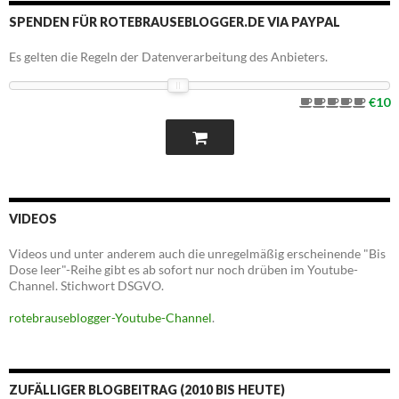
SPENDEN FÜR ROTEBRAUSEBLOGGER.DE VIA PAYPAL
Es gelten die Regeln der Datenverarbeitung des Anbieters.
€10
VIDEOS
Videos und unter anderem auch die unregelmäßig erscheinende "Bis
Dose leer"-Reihe gibt es ab sofort nur noch drüben im Youtube-
Channel. Stichwort DSGVO.
rotebrauseblogger-Youtube-Channel
.
ZUFÄLLIGER BLOGBEITRAG (2010 BIS HEUTE)