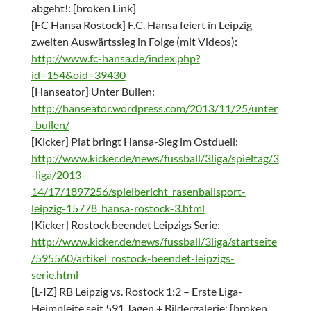
abgeht!: [broken Link]
[FC Hansa Rostock] F.C. Hansa feiert in Leipzig
zweiten Auswärtssieg in Folge (mit Videos):
http://www.fc-hansa.de/index.php?
id=154&oid=39430
[Hanseator] Unter Bullen:
http://hanseator.wordpress.com/2013/11/25/unter
-bullen/
[Kicker] Plat bringt Hansa-Sieg im Ostduell:
http://www.kicker.de/news/fussball/3liga/spieltag/3
-liga/2013-
14/17/1897256/spielbericht_rasenballsport-
leipzig-15778_hansa-rostock-3.html
[Kicker] Rostock beendet Leipzigs Serie:
http://www.kicker.de/news/fussball/3liga/startseite
/595560/artikel_rostock-beendet-leipzigs-
serie.html
[L-IZ] RB Leipzig vs. Rostock 1:2 – Erste Liga-
Heimpleite seit 591 Tagen + Bildergalerie: [broken