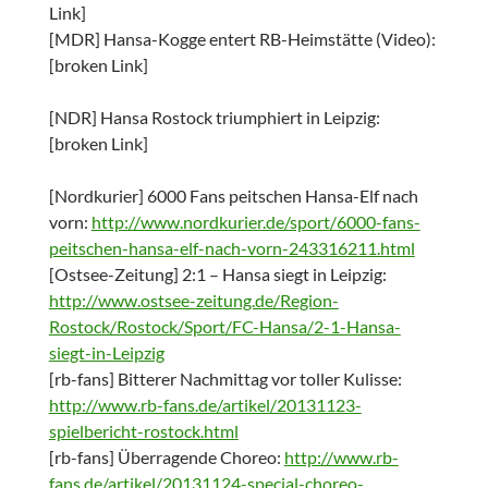
Link]
[MDR] Hansa-Kogge entert RB-Heimstätte (Video):
[broken Link]
[NDR] Hansa Rostock triumphiert in Leipzig:
[broken Link]
[Nordkurier] 6000 Fans peitschen Hansa-Elf nach
vorn:
http://www.nordkurier.de/sport/6000-fans-
peitschen-hansa-elf-nach-vorn-243316211.html
[Ostsee-Zeitung] 2:1 – Hansa siegt in Leipzig:
http://www.ostsee-zeitung.de/Region-
Rostock/Rostock/Sport/FC-Hansa/2-1-Hansa-
siegt-in-Leipzig
[rb-fans] Bitterer Nachmittag vor toller Kulisse:
http://www.rb-fans.de/artikel/20131123-
spielbericht-rostock.html
[rb-fans] Überragende Choreo:
http://www.rb-
fans.de/artikel/20131124-special-choreo-