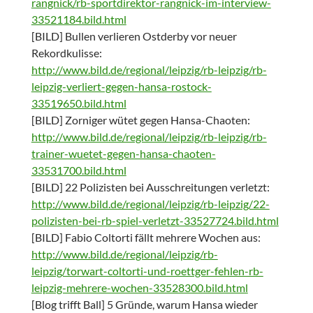
rangnick/rb-sportdirektor-rangnick-im-interview-
33521184.bild.html
[BILD] Bullen verlieren Ostderby vor neuer
Rekordkulisse:
http://www.bild.de/regional/leipzig/rb-leipzig/rb-
leipzig-verliert-gegen-hansa-rostock-
33519650.bild.html
[BILD] Zorniger wütet gegen Hansa-Chaoten:
http://www.bild.de/regional/leipzig/rb-leipzig/rb-
trainer-wuetet-gegen-hansa-chaoten-
33531700.bild.html
[BILD] 22 Polizisten bei Ausschreitungen verletzt:
http://www.bild.de/regional/leipzig/rb-leipzig/22-
polizisten-bei-rb-spiel-verletzt-33527724.bild.html
[BILD] Fabio Coltorti fällt mehrere Wochen aus:
http://www.bild.de/regional/leipzig/rb-
leipzig/torwart-coltorti-und-roettger-fehlen-rb-
leipzig-mehrere-wochen-33528300.bild.html
[Blog trifft Ball] 5 Gründe, warum Hansa wieder