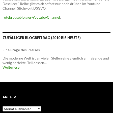
Dose leer"-Reihe gibt es ab sofort nur noch drüben im Youtube-
Channel. Stichwort DSGVO.
rotebrauseblogger-Youtube-Channel
.
ZUFÄLLIGER BLOGBEITRAG (2010 BIS HEUTE)
Eine Frage des Preises
Die moderne Welt ist an vielen Stellen eine ziemlich anmaßende und
wenig perfekte. Teil dessen…
Weiterlesen
ARCHIV
Archiv