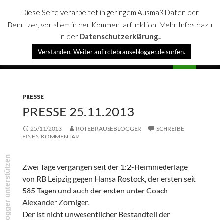
Diese Seite verarbeitet in geringem Ausmaß Daten der
Benutzer, vor allem in der Kommentarfunktion. Mehr Infos dazu
in der
Datenschutzerklärung.
.
Suchen
Verstanden. Weiter auf rotebrauseblogger.de surfen.
rotebrauseblogger
SPRINGE
PRIMÄR
ZUM
MENÜ
INHALT
PRESSE
PRESSE 25.11.2013
25/11/2013
ROTEBRAUSEBLOGGER
SCHREIBE
EINEN KOMMENTAR
rotebrauseblogger unterstützen
Zwei Tage vergangen seit der 1:2-Heimniederlage
von RB Leipzig gegen Hansa Rostock, der ersten seit
585 Tagen und auch der ersten unter Coach
Alexander Zorniger.
Der ist nicht unwesentlicher Bestandteil der