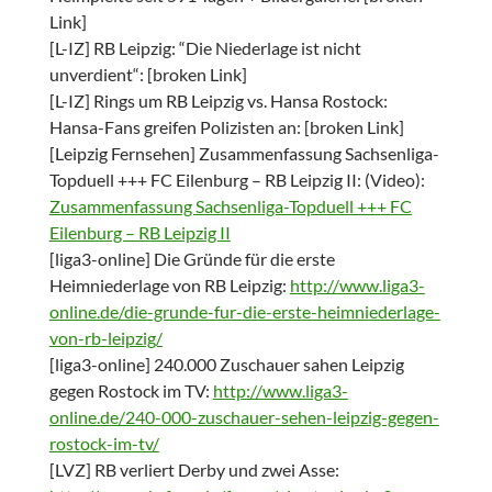
Link]
[L-IZ] RB Leipzig: “Die Niederlage ist nicht
unverdient“: [broken Link]
[L-IZ] Rings um RB Leipzig vs. Hansa Rostock:
Hansa-Fans greifen Polizisten an: [broken Link]
[Leipzig Fernsehen] Zusammenfassung Sachsenliga-
Topduell +++ FC Eilenburg – RB Leipzig II: (Video):
Zusammenfassung Sachsenliga-Topduell +++ FC
Eilenburg – RB Leipzig II
[liga3-online] Die Gründe für die erste
Heimniederlage von RB Leipzig:
http://www.liga3-
online.de/die-grunde-fur-die-erste-heimniederlage-
von-rb-leipzig/
[liga3-online] 240.000 Zuschauer sahen Leipzig
gegen Rostock im TV:
http://www.liga3-
online.de/240-000-zuschauer-sehen-leipzig-gegen-
rostock-im-tv/
[LVZ] RB verliert Derby und zwei Asse: