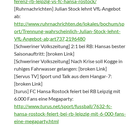
ferenz-rb-leipzig-vs-fc-hansa-rostock/
[Ruhrnachrichten] Julian Stock lehnt VfL-Angebot
ab:
http://www.ruhrnachrichten.de/lokales/bochum/sp
ort/Trennung-wahrscheinlich-Julian-Stock-lehnt-
VfL-Angebot-ab;art737,2196480
[Schweriner Volkszeitung] 2:1 bei RB: Hansas bester
Saisonauftritt: [broken Link]
[Schweriner Volkszeitung] Nach Krise soll Kogge in
ruhiges Fahrwasser gelangen: [broken Link]
[Servus TV] Sport und Talk aus dem Hangar-7:
[broken Link]
[turus] FC Hansa Rostock feiert bei RB Leipzig mit
6.000 Fans eine Megaparty:
http://www.turus.net/sport/fussball/7632-fc-
hansa-rostock-feiert-bei-rb-leipzig-mit-6-000-fans-
eine-megaparty.html