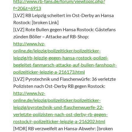
http://www.rb-fans.de/forum/viewtopic.php?
f=20&t=6913
[LVZ] RB Leipzig scheitert im Ost-Derby an Hansa
Rostock: [broken Link]
[LVZ] Rote Bullen gegen Hansa Rostock: Gästefans
zünden Böller – Attacke auf RB-Shop:
http://www.lvz-
online.de/leipzig/polizeiticker/polizeiticker-
leipzig/rb-leipzig-gegen-hansa-rostock-polizei-
begleitet-fanmarsch-attacke-auf-bullen-fanshop/r-
polizeiticker-leipzig-a-216173.html
[LVZ] Pyrotechnik und Flaschenwürfe: 36 verletzte
Polizisten nach Ost-Derby RB gegen Rostock:
http://www.lvz-
online.de/leipzig/polizeiticker/polizeiticker-
leipzig/pyrotechnik-und-flaschenwuerfe-22-
verletzte-polizisten-nach-ost-derby-rb-gegen-
rostock/r-polizeiticker-leipzig-a-216202.html
[MDR] RB verzweifelt an Hansa-Abwehr: [broken