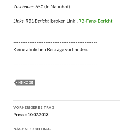
Zuschauer
: 650 (in Naunhof)
Links
:
RBL-Bericht
[broken Link],
RB-Fans-Bericht
-----------------------------------------------
Keine ähnlichen Beiträge vorhanden.
-----------------------------------------------
HB KØGE
Beitrags-
VORHERIGER BEITRAG
Navigation
Presse 10.07.2013
NÄCHSTER BEITRAG