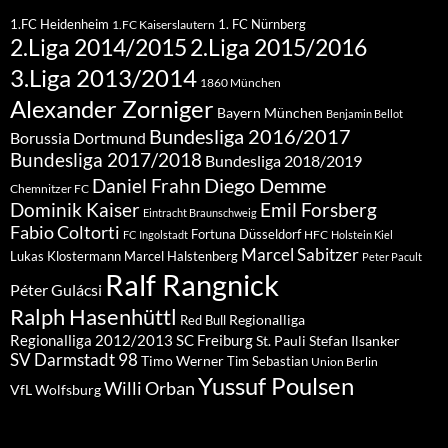
1.FC Heidenheim
1. FC Nürnberg
1.FC Kaiserslautern
2.Liga 2015/2016
2.Liga 2014/2015
3.Liga 2013/2014
1860 München
Alexander Zorniger
Bayern München
Benjamin Bellot
Bundesliga 2016/2017
Borussia Dortmund
Bundesliga 2017/2018
Bundesliga 2018/2019
Diego Demme
Daniel Frahn
Chemnitzer FC
Dominik Kaiser
Emil Forsberg
Eintracht Braunschweig
Fabio Coltorti
Fortuna Düsseldorf
HFC
FC Ingolstadt
Holstein Kiel
Marcel Sabitzer
Lukas Klostermann
Marcel Halstenberg
Peter Pacult
Ralf Rangnick
Péter Gulácsi
Ralph Hasenhüttl
Regionalliga
Red Bull
Regionalliga 2012/2013
SC Freiburg
St. Pauli
Stefan Ilsanker
SV Darmstadt 98
Timo Werner
Tim Sebastian
Union Berlin
Yussuf Poulsen
Willi Orban
VfL Wolfsburg