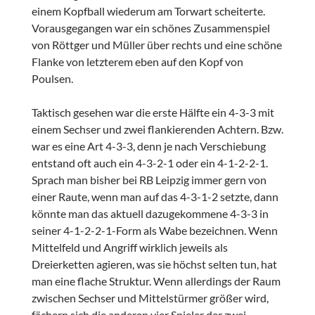
einem Kopfball wiederum am Torwart scheiterte.
Vorausgegangen war ein schönes Zusammenspiel
von Röttger und Müller über rechts und eine schöne
Flanke von letzterem eben auf den Kopf von
Poulsen.
Taktisch gesehen war die erste Hälfte ein 4-3-3 mit
einem Sechser und zwei flankierenden Achtern. Bzw.
war es eine Art 4-3-3, denn je nach Verschiebung
entstand oft auch ein 4-3-2-1 oder ein 4-1-2-2-1.
Sprach man bisher bei RB Leipzig immer gern von
einer Raute, wenn man auf das 4-3-1-2 setzte, dann
könnte man das aktuell dazugekommene 4-3-3 in
seiner 4-1-2-2-1-Form als Wabe bezeichnen. Wenn
Mittelfeld und Angriff wirklich jeweils als
Dreierketten agieren, was sie höchst selten tun, hat
man eine flache Struktur. Wenn allerdings der Raum
zwischen Sechser und Mittelstürmer größer wird,
fächern sich die anderen vier Spieler der zwei