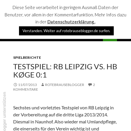
Diese Seite verarbeitet in geringem Ausmaß Daten der
Benutzer, vor allem in der Kommentarfunktion. Mehr Infos dazu
in der
Datenschutzerklärung.
.
Suchen
Verstanden. Weiter auf rotebrauseblogger.de surfen.
rotebrauseblogger
SPRINGE
PRIMÄR
ZUM
MENÜ
INHALT
SPIELBERICHTE
TESTSPIEL: RB LEIPZIG VS. HB
KØGE 0:1
11/07/2013
ROTEBRAUSEBLOGGER
2
KOMMENTARE
rotebrauseblogger unterstützen
Sechstes und vorletztes Testspiel von RB Leipzig in
der Vorbereitung auf die dritte Liga 2013/2014.
Diesmal in Naunhof. Also wieder mal Umlandpflege,
die einerseits für den Verein wichtig ist und