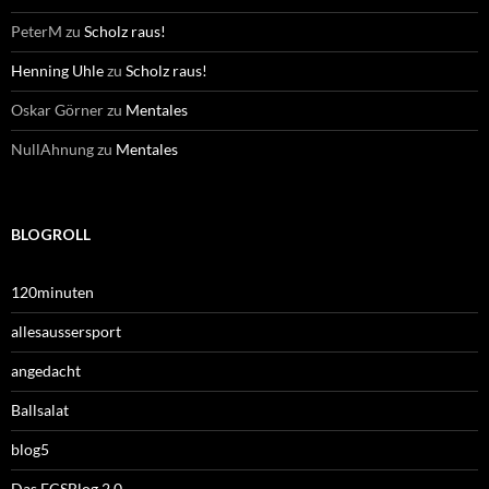
PeterM
zu
Scholz raus!
Henning Uhle
zu
Scholz raus!
Oskar Görner
zu
Mentales
NullAhnung
zu
Mentales
BLOGROLL
120minuten
allesaussersport
angedacht
Ballsalat
blog5
Das FCSBlog 2.0