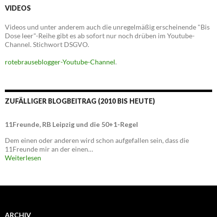
VIDEOS
Videos und unter anderem auch die unregelmäßig erscheinende "Bis
Dose leer"-Reihe gibt es ab sofort nur noch drüben im Youtube-
Channel. Stichwort DSGVO.
rotebrauseblogger-Youtube-Channel
.
ZUFÄLLIGER BLOGBEITRAG (2010 BIS HEUTE)
11Freunde, RB Leipzig und die 50+1-Regel
Dem einen oder anderen wird schon aufgefallen sein, dass die
11Freunde mir an der einen…
Weiterlesen
ARCHIV