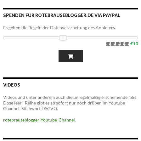
SPENDEN FÜR ROTEBRAUSEBLOGGER.DE VIA PAYPAL
Es gelten die Regeln der Datenverarbeitung des Anbieters.
€10
VIDEOS
Videos und unter anderem auch die unregelmäßig erscheinende "Bis
Dose leer"-Reihe gibt es ab sofort nur noch drüben im Youtube-
Channel. Stichwort DSGVO.
rotebrauseblogger-Youtube-Channel
.