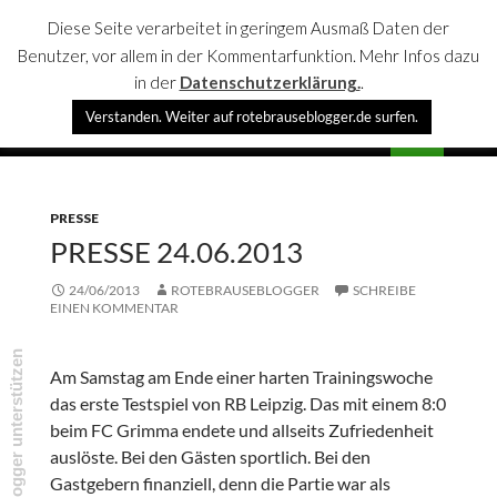
Diese Seite verarbeitet in geringem Ausmaß Daten der
Benutzer, vor allem in der Kommentarfunktion. Mehr Infos dazu
in der
Datenschutzerklärung.
.
Suchen
Verstanden. Weiter auf rotebrauseblogger.de surfen.
rotebrauseblogger
SPRINGE
PRIMÄR
ZUM
MENÜ
INHALT
PRESSE
PRESSE 24.06.2013
24/06/2013
ROTEBRAUSEBLOGGER
SCHREIBE
EINEN KOMMENTAR
rotebrauseblogger unterstützen
Am Samstag am Ende einer harten Trainingswoche
das erste Testspiel von RB Leipzig. Das mit einem 8:0
beim FC Grimma endete und allseits Zufriedenheit
auslöste. Bei den Gästen sportlich. Bei den
Gastgebern finanziell, denn die Partie war als