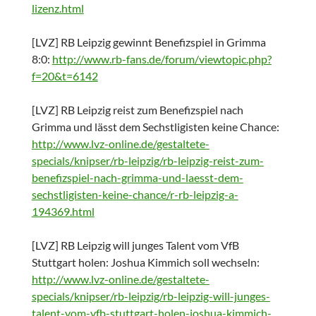
lizenz.html
[LVZ] RB Leipzig gewinnt Benefizspiel in Grimma
8:0:
http://www.rb-fans.de/forum/viewtopic.php?
f=20&t=6142
[LVZ] RB Leipzig reist zum Benefizspiel nach
Grimma und lässt dem Sechstligisten keine Chance:
http://www.lvz-online.de/gestaltete-
specials/knipser/rb-leipzig/rb-leipzig-reist-zum-
benefizspiel-nach-grimma-und-laesst-dem-
sechstligisten-keine-chance/r-rb-leipzig-a-
194369.html
[LVZ] RB Leipzig will junges Talent vom VfB
Stuttgart holen: Joshua Kimmich soll wechseln:
http://www.lvz-online.de/gestaltete-
specials/knipser/rb-leipzig/rb-leipzig-will-junges-
talent-vom-vfb-stuttgart-holen-joshua-kimmich-