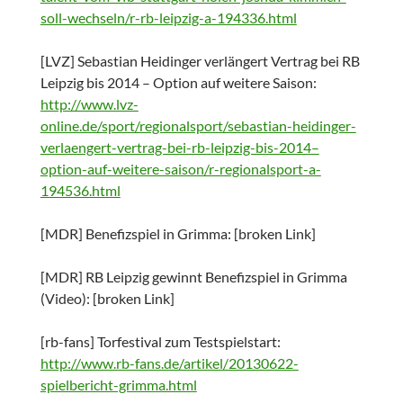
soll-wechseln/r-rb-leipzig-a-194336.html
[LVZ] Sebastian Heidinger verlängert Vertrag bei RB
Leipzig bis 2014 – Option auf weitere Saison:
http://www.lvz-
online.de/sport/regionalsport/sebastian-heidinger-
verlaengert-vertrag-bei-rb-leipzig-bis-2014–
option-auf-weitere-saison/r-regionalsport-a-
194536.html
[MDR] Benefizspiel in Grimma: [broken Link]
[MDR] RB Leipzig gewinnt Benefizspiel in Grimma
(Video): [broken Link]
[rb-fans] Torfestival zum Testspielstart:
http://www.rb-fans.de/artikel/20130622-
spielbericht-grimma.html