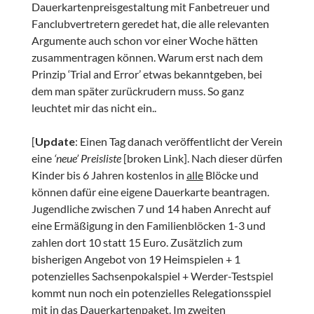
Dauerkartenpreisgestaltung mit Fanbetreuer und
Fanclubvertretern geredet hat, die alle relevanten
Argumente auch schon vor einer Woche hätten
zusammentragen können. Warum erst nach dem
Prinzip ‘Trial and Error’ etwas bekanntgeben, bei
dem man später zurückrudern muss. So ganz
leuchtet mir das nicht ein..
[
Update
: Einen Tag danach veröffentlicht der Verein
eine
‘neue’ Preisliste
[broken Link]. Nach dieser dürfen
Kinder bis 6 Jahren kostenlos in
alle
Blöcke und
können dafür eine eigene Dauerkarte beantragen.
Jugendliche zwischen 7 und 14 haben Anrecht auf
eine Ermäßigung in den Familienblöcken 1-3 und
zahlen dort 10 statt 15 Euro. Zusätzlich zum
bisherigen Angebot von 19 Heimspielen + 1
potenzielles Sachsenpokalspiel + Werder-Testspiel
kommt nun noch ein potenzielles Relegationsspiel
mit in das Dauerkartenpaket. Im zweiten