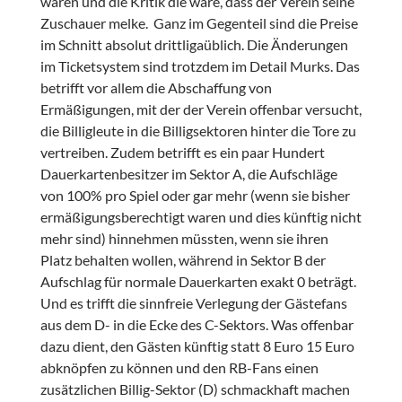
wären und die Kritik die wäre, dass der Verein seine
Zuschauer melke. Ganz im Gegenteil sind die Preise
im Schnitt absolut drittligaüblich. Die Änderungen
im Ticketsystem sind trotzdem im Detail Murks. Das
betrifft vor allem die Abschaffung von
Ermäßigungen, mit der der Verein offenbar versucht,
die Billigleute in die Billigsektoren hinter die Tore zu
vertreiben. Zudem betrifft es ein paar Hundert
Dauerkartenbesitzer im Sektor A, die Aufschläge
von 100% pro Spiel oder gar mehr (wenn sie bisher
ermäßigungsberechtigt waren und dies künftig nicht
mehr sind) hinnehmen müssten, wenn sie ihren
Platz behalten wollen, während in Sektor B der
Aufschlag für normale Dauerkarten exakt 0 beträgt.
Und es trifft die sinnfreie Verlegung der Gästefans
aus dem D- in die Ecke des C-Sektors. Was offenbar
dazu dient, den Gästen künftig statt 8 Euro 15 Euro
abknöpfen zu können und den RB-Fans einen
zusätzlichen Billig-Sektor (D) schmackhaft machen