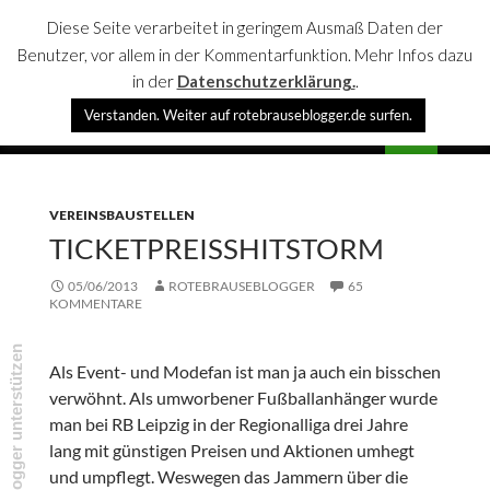
Diese Seite verarbeitet in geringem Ausmaß Daten der
Benutzer, vor allem in der Kommentarfunktion. Mehr Infos dazu
in der
Datenschutzerklärung.
.
Suchen
Verstanden. Weiter auf rotebrauseblogger.de surfen.
rotebrauseblogger
SPRINGE
PRIMÄR
ZUM
MENÜ
INHALT
VEREINSBAUSTELLEN
TICKETPREISSHITSTORM
05/06/2013
ROTEBRAUSEBLOGGER
65
KOMMENTARE
rotebrauseblogger unterstützen
Als Event- und Modefan ist man ja auch ein bisschen
verwöhnt. Als umworbener Fußballanhänger wurde
man bei RB Leipzig in der Regionalliga drei Jahre
lang mit günstigen Preisen und Aktionen umhegt
und umpflegt. Weswegen das Jammern über die