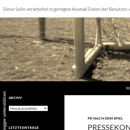
Diese Seite verarbeitet in geringem Ausmaß Daten der Benutzer, v
SP
Suchen
rotebrauseblogger
BE
rotebrauseblogger unterstützen
ARCHIV
Archiv
PK NACH DEM SPIEL
PRESSEKONF
LETZTE EINTRÄGE