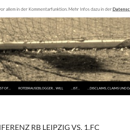
or allem in der Kommentarfunktion. Mehr Infos dazu in der
Datensc
RINGE ZUM INHALT
ST OF…
ROTEBRAUSEBLOGGER… WILL
…IST…
…DISCLAIMS, CLAIMS UND 
ERENZ RB LEIPZIG VS. 1.FC