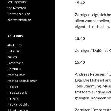
stellungsfehler
15.42
textilvergehen
Übersteiger-Blog
Zorniger zeigt sich b
Zebrastreifenblog
allem vom schnellen, 
eigentlich nichts hin
RBL-LINKS
15.40
#taLEntfrei
Zorniger: “Dafür ist 
Bulls Club
bullster
15.40
Fanverband
Holy Bulls
Andreas Petersen: “G
rasenballisten
Liga. Die Höhe ist ärg
rasenballsport.blogger
Tolle Stimmung. Müss
RB Blog
trotzdem auf dem ric
RB Leipzig Wiki
gelingen. Kommen sie
RB-Fans
RBL-Fans Gohlis
Zorniger. “Beste erst
RBL-Homepage