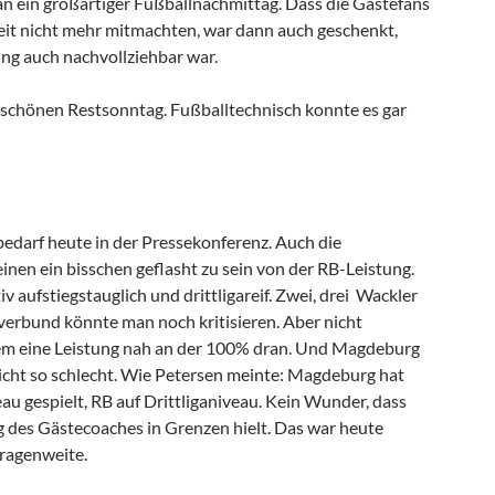
n ein großartiger Fußballnachmittag. Dass die Gästefans
eit nicht mehr mitmachten, war dann auch geschenkt,
ng auch nachvollziehbar war.
schönen Restsonntag. Fußballtechnisch konnte es gar
bedarf heute in der Pressekonferenz. Auch die
inen ein bisschen geflasht zu sein von der RB-Leistung.
iv aufstiegstauglich und drittligareif. Zwei, drei Wackler
erbund könnte man noch kritisieren. Aber nicht
allem eine Leistung nah an der 100% dran. Und Magdeburg
nicht so schlecht. Wie Petersen meinte: Magdeburg hat
eau gespielt, RB auf Drittliganiveau. Kein Wunder, dass
g des Gästecoaches in Grenzen hielt. Das war heute
Kragenweite.