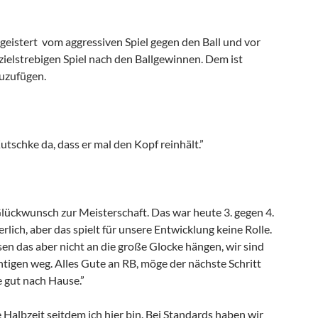
egeistert vom aggressiven Spiel gegen den Ball und vor
zielstrebigen Spiel nach den Ballgewinnen. Dem ist
zuzufügen.
Kutschke da, dass er mal den Kopf reinhält.”
lückwunsch zur Meisterschaft. Das war heute 3. gegen 4.
erlich, aber das spielt für unsere Entwicklung keine Rolle.
en das aber nicht an die große Glocke hängen, wir sind
htigen weg. Alles Gute an RB, möge der nächste Schritt
 gut nach Hause.”
e Halbzeit seitdem ich hier bin. Bei Standards haben wir