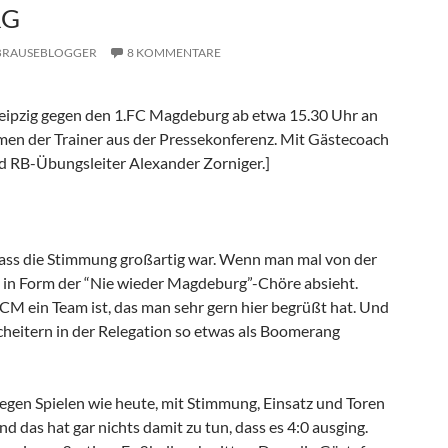
RG
BRAUSEBLOGGER
8 KOMMENTARE
eipzig gegen den 1.FC Magdeburg ab etwa 15.30 Uhr an
immen der Trainer aus der Pressekonferenz. Mit Gästecoach
d RB-Übungsleiter Alexander Zorniger.]
dass die Stimmung großartig war. Wenn man mal von der
in Form der “Nie wieder Magdeburg”-Chöre absieht.
CM ein Team ist, das man sehr gern hier begrüßt hat. Und
Scheitern in der Relegation so etwas als Boomerang
Wegen Spielen wie heute, mit Stimmung, Einsatz und Toren
d das hat gar nichts damit zu tun, dass es 4:0 ausging.