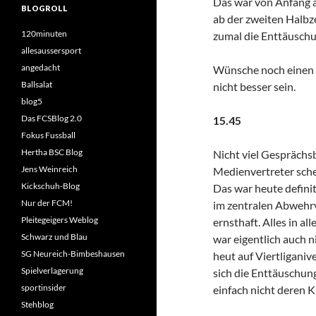
Das war von Anfang a
BLOGROLL
ab der zweiten Halbz
120minuten
zumal die Enttäuschu
allesaussersport
angedacht
Wünsche noch einen 
Ballsalat
nicht besser sein.
blog5
Das FCSBlog 2.0
15.45
Fokus Fussball
Hertha BSC Blog
Nicht viel Gesprächs
Jens Weinreich
Medienvertreter sche
Kickschuh-Blog
Das war heute definit
Nur der FCM!
im zentralen Abwehrv
Pleitegeigers Weblog
ernsthaft. Alles in 
Schwarz und Blau
war eigentlich auch 
SG Neureich-Bimbeshausen
heut auf Viertliganiv
Spielverlagerung
sich die Enttäuschun
sportinsider
einfach nicht deren 
Stehblog