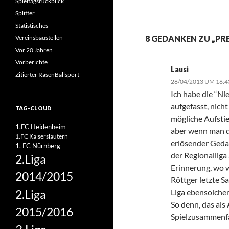
Spieltagsrückblick
Splitter
Statistisches
Vereinsbaustellen
8 GEDANKEN ZU „PR
Vor 20 Jahren
Vorberichte
Lausi
Zitierter RasenBallsport
28/04/2013 UM 16:
Ich habe die “N
aufgefasst, nich
TAG-CLOUD
mögliche Aufstie
1.FC Heidenheim
aber wenn man di
1.FC Kaiserslautern
erlösender Gedan
1. FC Nürnberg
der Regionalliga
2.Liga
Erinnerung, wo w
2014/2015
Röttger letzte Sa
2.Liga
Liga ebensolch
So denn, das als
2015/2016
Spielzusammenf