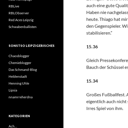
auch eine gute Qualit
RBLive
Haben nie nachgelass
RBLObserver
heute. Thiago hat mir
Red Aces Leipzig
den Gegenspieler. Wi
Schwabenballisten
stabilisieren.”
SONSTSO LEIPZIGERISCHES
15.36
Chaosblogger
Gleich Pressekonfer
Chemieblogger
Bauch der Schüssel es
Das Schmand-Blog
Heldenstadt
15.34
Henning Uhle
Lipsia
Großes Fußballfest. 
nnamrreherdna
eigentlich auch nicht
Irres Spiel von ihm.
KATEGORIEN
Ach…