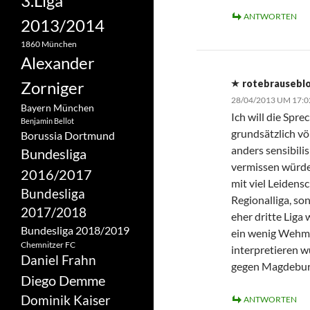
3.Liga
ANTWORTEN
2013/2014
1860 München
Alexander
Zorniger
rotebrausebl
28/04/2013 UM 17:
Bayern München
Ich will die Spr
Benjamin Bellot
grundsätzlich vö
Borussia Dortmund
anders sensibili
Bundesliga
vermissen würde,
2016/2017
mit viel Leidens
Bundesliga
Regionalliga, s
2017/2018
eher dritte Liga
Bundesliga 2018/2019
ein wenig Wehmut
Chemnitzer FC
interpretieren w
Daniel Frahn
gegen Magdeburg
Diego Demme
Dominik Kaiser
ANTWORTEN