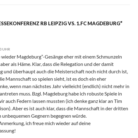
ESSEKONFERENZ RB LEIPZIG VS. 1.FC MAGDEBURG“
43 UHR
ie wieder Magdeburg”-Gesänge eher mit einem Schmunzeln
t aber als Häme. Klar, dass die Relegation und der damit
g und überhaupt auch die Meisterschaft noch nicht durch ist,
e Mannschaft so spielen sieht, ist es doch ein eher
ke, wenn man nächstes Jahr vielleicht (endlich) nicht mehr in
 antreten muss. Bzgl. Magdeburg habe ich robuste Spiele in
ir auch Federn lassen mussten (ich denke ganz klar an Tim
ison). Aber es ist auch klar, dass die Mannschaft in der dritten
en unbequemen Gegnern begegnen würde.
 Anmerkung, ich freue mich wieder auf deine
assung!