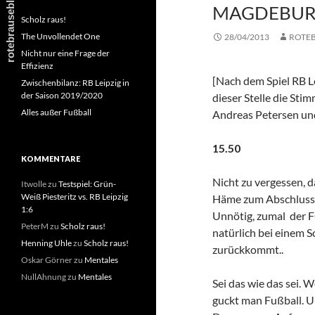
MAGDEBU
Scholz raus!
The Unvollendet One
28/04/2013
ROTE
Nicht nur eine Frage der
Effizienz
[Nach dem Spiel RB L
Zwischenbilanz: RB Leipzig in
der Saison 2019/2020
dieser Stelle die St
Alles außer Fußball
Andreas Petersen un
15.50
KOMMENTARE
Nicht zu vergessen, 
Itwolle
zu
Testspiel: Grün-
Weiß Piesteritz vs. RB Leipzig
Häme zum Abschluss 
1:6
Unnötig, zumal der F
PeterM
zu
Scholz raus!
natürlich bei einem 
Henning Uhle
zu
Scholz raus!
zurückkommt..
Oskar Görner
zu
Mentales
NullAhnung
zu
Mentales
Sei das wie das sei. 
guckt man Fußball. Un