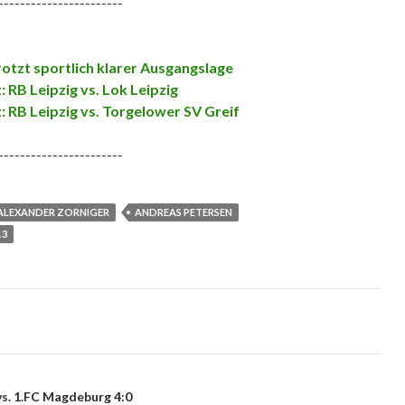
-----------------------
rotzt sportlich klarer Ausgangslage
 RB Leipzig vs. Lok Leipzig
 RB Leipzig vs. Torgelower SV Greif
-----------------------
ALEXANDER ZORNIGER
ANDREAS PETERSEN
13
 vs. 1.FC Magdeburg 4:0