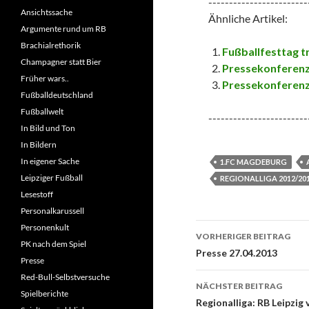
------------------------
Ansichtssache
Ähnliche Artikel:
Argumente rund um RB
Brachialrethorik
Fußballfesttag t
Champagner statt Bier
Pressekonferenz:
Früher wars..
Pressekonferenz:
Fußballdeutschland
Fußballwelt
------------------------
In Bild und Ton
In Bildern
In eigener Sache
1.FC MAGDEBURG
Leipziger Fußball
REGIONALLIGA 2012/20
Lesestoff
Personalkarussell
Beitrags-
Personenkult
VORHERIGER BEITRAG
PK nach dem Spiel
Navigation
Presse 27.04.2013
Presse
Red-Bull-Selbstversuche
NÄCHSTER BEITRAG
Spielberichte
Regionalliga: RB Leipzig