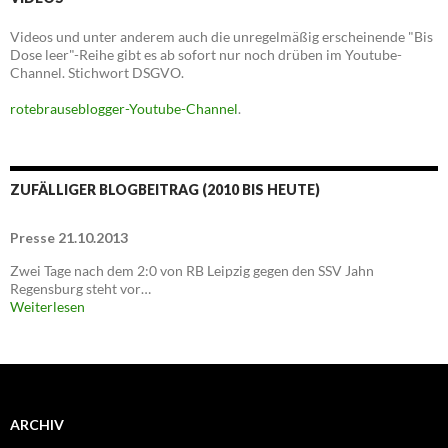
Videos und unter anderem auch die unregelmäßig erscheinende "Bis
Dose leer"-Reihe gibt es ab sofort nur noch drüben im Youtube-
Channel. Stichwort DSGVO.
rotebrauseblogger-Youtube-Channel
.
ZUFÄLLIGER BLOGBEITRAG (2010 BIS HEUTE)
Presse 21.10.2013
Zwei Tage nach dem 2:0 von RB Leipzig gegen den SSV Jahn
Regensburg steht vor…
Weiterlesen
ARCHIV