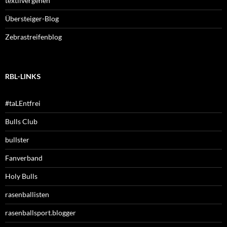
textilvergehen
Übersteiger-Blog
Zebrastreifenblog
RBL-LINKS
#taLEntfrei
Bulls Club
bullster
Fanverband
Holy Bulls
rasenballisten
rasenballsport.blogger