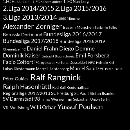
1.FC Heidenheim
1. FC Nürnberg
1.FC Kaiserslautern
2.Liga 2015/2016
2.Liga 2014/2015
3.Liga 2013/2014
1860 München
Alexander Zorniger
Bayern München
Benjamin Bellot
Bundesliga 2016/2017
Borussia Dortmund
Bundesliga 2017/2018
Bundesliga 2018/2019
Diego Demme
Daniel Frahn
Chemnitzer FC
Dominik Kaiser
Emil Forsberg
Eintracht Braunschweig
Fabio Coltorti
Fortuna Düsseldorf
HFC
FC Ingolstadt
Holstein Kiel
Marcel Sabitzer
Lukas Klostermann
Marcel Halstenberg
Peter Pacult
Ralf Rangnick
Péter Gulácsi
Ralph Hasenhüttl
Regionalliga
Red Bull
Regionalliga 2012/2013
SC Freiburg
St. Pauli
Stefan Ilsanker
SV Darmstadt 98
Timo Werner
Tim Sebastian
Union Berlin
Yussuf Poulsen
Willi Orban
VfL Wolfsburg