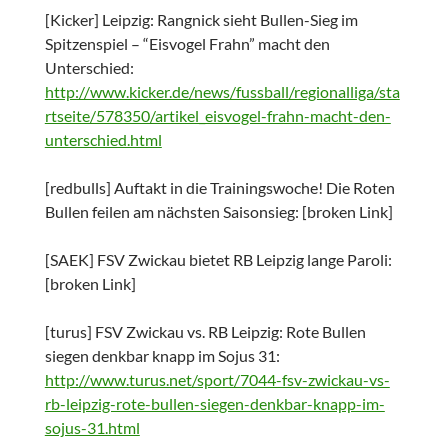
[Kicker] Leipzig: Rangnick sieht Bullen-Sieg im
Spitzenspiel – “Eisvogel Frahn” macht den
Unterschied:
http://www.kicker.de/news/fussball/regionalliga/sta
rtseite/578350/artikel_eisvogel-frahn-macht-den-
unterschied.html
[redbulls] Auftakt in die Trainingswoche! Die Roten
Bullen feilen am nächsten Saisonsieg: [broken Link]
[SAEK] FSV Zwickau bietet RB Leipzig lange Paroli:
[broken Link]
[turus] FSV Zwickau vs. RB Leipzig: Rote Bullen
siegen denkbar knapp im Sojus 31:
http://www.turus.net/sport/7044-fsv-zwickau-vs-
rb-leipzig-rote-bullen-siegen-denkbar-knapp-im-
sojus-31.html