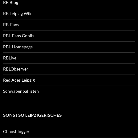
RB Blog
RB Leipzig Wiki
RB-Fans
RBL-Fans Gohlis
RBL-Homepage
RBLive
RBLObserver
Red Aces Leipzig
Schwabenballisten
SONSTSO LEIPZIGERISCHES
Chaosblogger