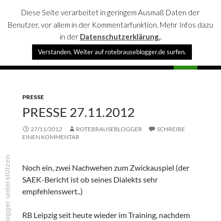
Diese Seite verarbeitet in geringem Ausmaß Daten der
Benutzer, vor allem in der Kommentarfunktion. Mehr Infos dazu
in der
Datenschutzerklärung.
.
Suchen
Verstanden. Weiter auf rotebrauseblogger.de surfen.
rotebrauseblogger
SPRINGE
PRIMÄR
ZUM
MENÜ
INHALT
PRESSE
PRESSE 27.11.2012
27/11/2012
ROTEBRAUSEBLOGGER
SCHREIBE
EINEN KOMMENTAR
rotebrauseblogger unterstützen
Noch ein, zwei Nachwehen zum Zwickauspiel (der
SAEK-Bericht ist ob seines Dialekts sehr
empfehlenswert..)
RB Leipzig seit heute wieder im Training, nachdem