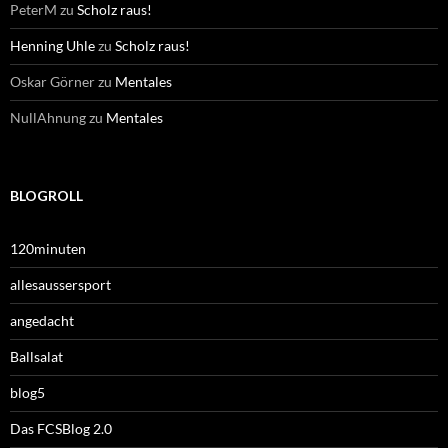
PeterM
zu
Scholz raus!
Henning Uhle
zu
Scholz raus!
Oskar Görner
zu
Mentales
NullAhnung
zu
Mentales
BLOGROLL
120minuten
allesaussersport
angedacht
Ballsalat
blog5
Das FCSBlog 2.0