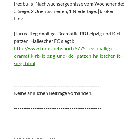
[redbulls] Nachwuchsergebnisse vom Wochenende:
5 Siege, 2 Unentschieden, 1 Niederlage: [broken
Link]
[turus] Regionalliga-Dramatik: RB Leipzig und Kiel
patzen, Hallescher FC siegt!:
http://www.turus.net/sport/6775-regionalliga-
dramatik-rb-leipzig-und-kiel-patzen-hallescher-fc-
siegt.html
-----------------------------------------------
Keine ähnlichen Beiträge vorhanden.
-----------------------------------------------
Beitrags-
VORHERIGER BEITRAG