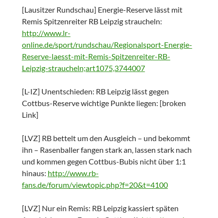
[Lausitzer Rundschau] Energie-Reserve lässt mit
Remis Spitzenreiter RB Leipzig straucheln:
http://www.lr-
online.de/sport/rundschau/Regionalsport-Energie-
Reserve-laesst-mit-Remis-Spitzenreiter-RB-
Leipzig-straucheln;art1075,3744007
[L-IZ] Unentschieden: RB Leipzig lässt gegen
Cottbus-Reserve wichtige Punkte liegen: [broken
Link]
[LVZ] RB bettelt um den Ausgleich – und bekommt
ihn – Rasenballer fangen stark an, lassen stark nach
und kommen gegen Cottbus-Bubis nicht über 1:1
hinaus:
http://www.rb-
fans.de/forum/viewtopic.php?f=20&t=4100
[LVZ] Nur ein Remis: RB Leipzig kassiert späten