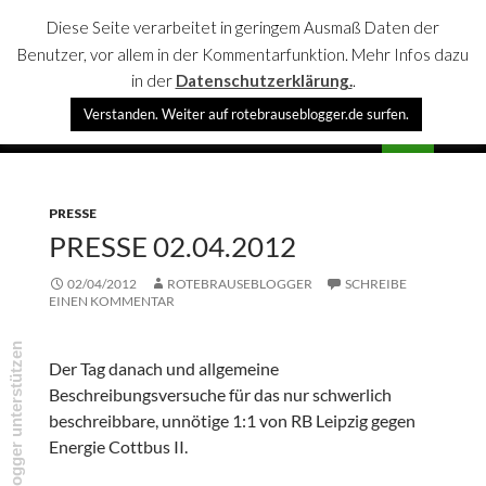
Diese Seite verarbeitet in geringem Ausmaß Daten der
Benutzer, vor allem in der Kommentarfunktion. Mehr Infos dazu
in der
Datenschutzerklärung.
.
Suchen
Verstanden. Weiter auf rotebrauseblogger.de surfen.
rotebrauseblogger
SPRINGE
PRIMÄR
ZUM
MENÜ
INHALT
PRESSE
PRESSE 02.04.2012
02/04/2012
ROTEBRAUSEBLOGGER
SCHREIBE
EINEN KOMMENTAR
rotebrauseblogger unterstützen
Der Tag danach und allgemeine
Beschreibungsversuche für das nur schwerlich
beschreibbare, unnötige 1:1 von RB Leipzig gegen
Energie Cottbus II.