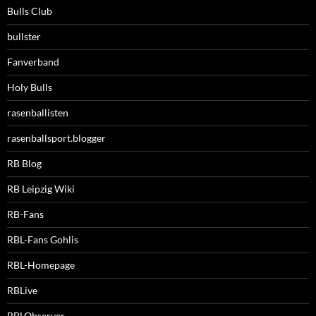
Bulls Club
bullster
Fanverband
Holy Bulls
rasenballisten
rasenballsport.blogger
RB Blog
RB Leipzig Wiki
RB-Fans
RBL-Fans Gohlis
RBL-Homepage
RBLive
RBLObserver