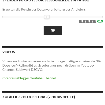
SPENDEN FÜR ROTEBRAUSEBLOGGER.DE VIA PAYPAL
Es gelten die Regeln der Datenverarbeitung des Anbieters.
€10
VIDEOS
Videos und unter anderem auch die unregelmäßig erscheinende "Bis
Dose leer"-Reihe gibt es ab sofort nur noch drüben im Youtube-
Channel. Stichwort DSGVO.
rotebrauseblogger-Youtube-Channel
.
ZUFÄLLIGER BLOGBEITRAG (2010 BIS HEUTE)