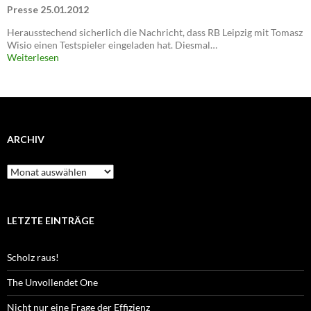
Presse 25.01.2012
Herausstechend sicherlich die Nachricht, dass RB Leipzig mit Tomasz
Wisio einen Testspieler eingeladen hat. Diesmal…
Weiterlesen
ARCHIV
Archiv
LETZTE EINTRÄGE
Scholz raus!
The Unvollendet One
Nicht nur eine Frage der Effizienz