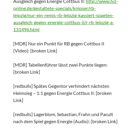
Ausgleich gegen Energie Cottbus II:
http://www.lvz-
online.de/gestaltete-specials/knipser/rb-
leipzig/nur-ein-remis-rb-leipzig-kassiert-spaeten-
ausgleich-gegen-energie-cottbus-ii/r-rb-leipzig-a-
131496.html
[MDR] Nur ein Punkt für RB gegen Cottbus II
(Video): [broken Link]
[MDR] Tabellenführer lässt zwei Punkte liegen:
[broken Link]
[redbulls] Spätes Gegentor verhindert nächsten
Heimsieg – 1:1 gegen Energie Cottbus II: [broken
Link]
[redbulls] Lagerblom, Sebastian, Frahn und Pacult
nach dem Spiel gegen Energie (Audio): [broken Link]