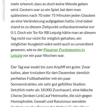
mehr erkennt, dass es doch keine Wende geben
wird. Gestern war so ein Spiel, bei dem man
spätestens nach 70 oder 75 Minuten jeden Glauben
an eine Veränderung aufgegeben hatte. Und dabei
stand es zu diesem Zeitpunkt unfassbarerweise nur
0:1. Doch ein Tor für RB Leipzig hätte man an diesem
Tag nicht nur nicht für möglich gehalten, ein
möglicher Ausgleich wäre wohl auch so unverdient
gewesen, wie es der
Plauener Punktgewinn in
Leipzig
vor ein paar Wochen war.
Der Tag war exakt bis zum Anpfiff ein guter. Zwar
kaltes, aber trotzdem für den Dezember ziemlich
perfektes Fußballwetter mit ein paar
Sonnenstrahlen, ein sehr gut gefülltes Stadion
(letztlich mehr als 18.000 Zuschauer), eine
hübsche
Choreo
[broken Link] auf Heimseite, die sich gegen
Homophobie, Gewalt und Rassismus wendete
(zudem war das Banner der Aktion
“Fußballfans