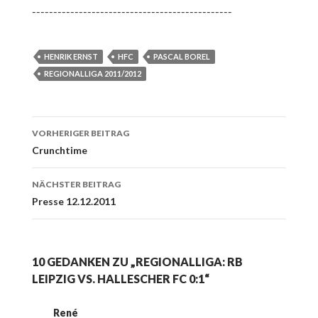
-----------------------------------------------
HENRIK ERNST
HFC
PASCAL BOREL
REGIONALLIGA 2011/2012
Beitrags-
VORHERIGER BEITRAG
Navigation
Crunchtime
NÄCHSTER BEITRAG
Presse 12.12.2011
10 GEDANKEN ZU „REGIONALLIGA: RB
LEIPZIG VS. HALLESCHER FC 0:1“
René