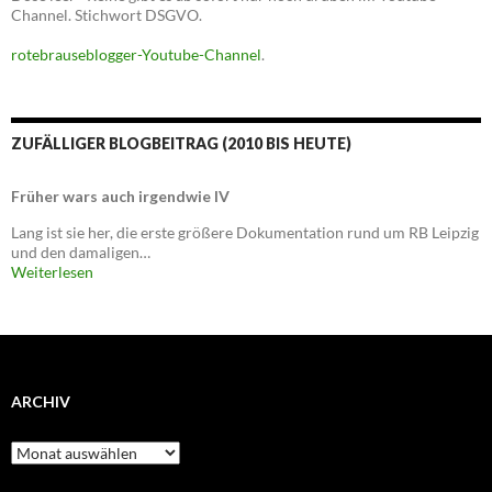
Channel. Stichwort DSGVO.
rotebrauseblogger-Youtube-Channel
.
ZUFÄLLIGER BLOGBEITRAG (2010 BIS HEUTE)
Früher wars auch irgendwie IV
Lang ist sie her, die erste größere Dokumentation rund um RB Leipzig
und den damaligen…
Weiterlesen
ARCHIV
Archiv