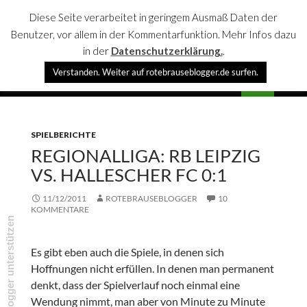
Diese Seite verarbeitet in geringem Ausmaß Daten der
Benutzer, vor allem in der Kommentarfunktion. Mehr Infos dazu
in der
Datenschutzerklärung.
.
Suchen
Verstanden. Weiter auf rotebrauseblogger.de surfen.
rotebrauseblogger
SPRINGE
PRIMÄR
ZUM
MENÜ
INHALT
SPIELBERICHTE
REGIONALLIGA: RB LEIPZIG
VS. HALLESCHER FC 0:1
11/12/2011
ROTEBRAUSEBLOGGER
10
KOMMENTARE
rotebrauseblogger unterstützen
Es gibt eben auch die Spiele, in denen sich
Hoffnungen nicht erfüllen. In denen man permanent
denkt, dass der Spielverlauf noch einmal eine
Wendung nimmt, man aber von Minute zu Minute