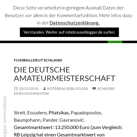
Diese Seite verarbeitet in geringem Ausmaß Daten der
Benutzer, vor allem in der Kommentarfunktion. Mehr Infos dazu
in der
Datenschutzerklärung.
.
Suchen
Verstanden. Weiter auf rotebrauseblogger.de surfen.
rotebrauseblogger
SPRINGE
PRIMÄR
ZUM
MENÜ
INHALT
FUSSBALLDEUTSCHLAND
DIE DEUTSCHE
AMATEURMEISTERSCHAFT
20/12/2010
ROTEBRAUSEBLOGGER
SCHREIBE
EINEN KOMMENTAR
rotebrauseblogger unterstützen
Streit, Escudero,
Pliatsikas,
Papadopoulos,
Baumjohann,
Pander,
Gavranović
.
Gesamtmarktwert: 13.250.000 Euro (zum Vergleich:
RB Leipzig hat einen Gesamtmarktwert von