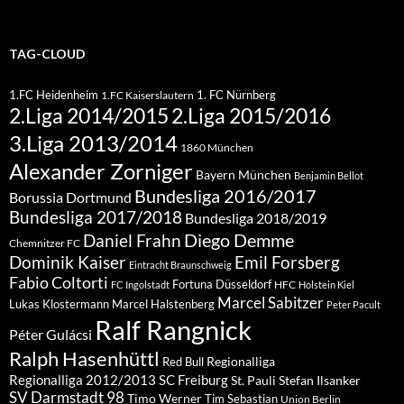
TAG-CLOUD
1.FC Heidenheim
1. FC Nürnberg
1.FC Kaiserslautern
2.Liga 2015/2016
2.Liga 2014/2015
3.Liga 2013/2014
1860 München
Alexander Zorniger
Bayern München
Benjamin Bellot
Bundesliga 2016/2017
Borussia Dortmund
Bundesliga 2017/2018
Bundesliga 2018/2019
Diego Demme
Daniel Frahn
Chemnitzer FC
Dominik Kaiser
Emil Forsberg
Eintracht Braunschweig
Fabio Coltorti
Fortuna Düsseldorf
HFC
FC Ingolstadt
Holstein Kiel
Marcel Sabitzer
Lukas Klostermann
Marcel Halstenberg
Peter Pacult
Ralf Rangnick
Péter Gulácsi
Ralph Hasenhüttl
Regionalliga
Red Bull
Regionalliga 2012/2013
SC Freiburg
St. Pauli
Stefan Ilsanker
SV Darmstadt 98
Timo Werner
Tim Sebastian
Union Berlin