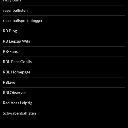
rasenballisten
rasenballsport.blogger
RB Blog
RB Leipzig Wiki
RB-Fans
RBL-Fans Gohlis
RBL-Homepage
RBLive
RBLObserver
Red Aces Leipzig
Schwabenballisten