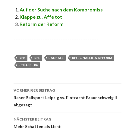
Auf der Suche nach dem Kompromiss
Klappe zu, Affe tot
Reform der Reform
-----------------------------------------------
DFB
DFL
RAUBALL
REGIONALLIGA-REFORM
SCHALKE 04
Beitrags-
VORHERIGER BEITRAG
Navigation
RasenBallsport Leipzig vs. Eintracht Braunschweig II
abgesagt
NÄCHSTER BEITRAG
Mehr Schatten als Licht