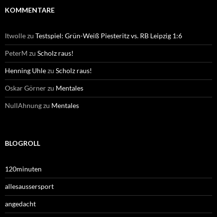
KOMMENTARE
Itwolle
zu
Testspiel: Grün-Weiß Piesteritz vs. RB Leipzig 1:6
PeterM
zu
Scholz raus!
Henning Uhle
zu
Scholz raus!
Oskar Görner
zu
Mentales
NullAhnung
zu
Mentales
BLOGROLL
120minuten
allesaussersport
angedacht