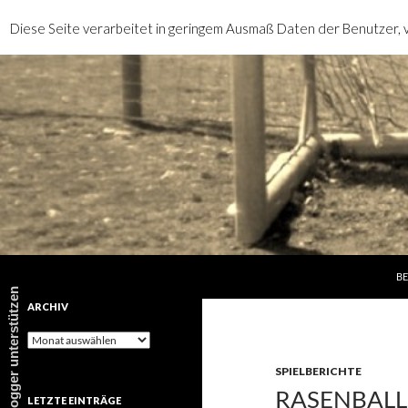
Diese Seite verarbeitet in geringem Ausmaß Daten der Benutzer, v
SP
Suchen
rotebrauseblogger
BE
rotebrauseblogger unterstützen
ARCHIV
Archiv
SPIELBERICHTE
RASENBALLS
LETZTE EINTRÄGE