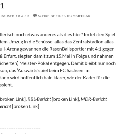
BRAUSEBLOGGER
SCHREIBE EINEN KOMMENTAR
lerisch noch etwas anderes als dies hier? Im letzten Spiel
em Umzug in die Schüssel alias das Zentralstadion alias
Bull-Arena gewannen die RasenBallsportler mit 4:1 gegen
 Erfurt, siegten damit zum 15.Mal in Folge und nahmen
sicherten) Meister-Pokal entgegen. Damit bleibt nur noch
ison, das ‘Auswärts’spiel beim FC Sachsen im
ann wird hoffentlich bald klarer, wie der Kader für die
sieht.
broken Link],
RBL-Bericht
[broken Link],
MDR-Bericht
richt
[broken Link]
-----------------------