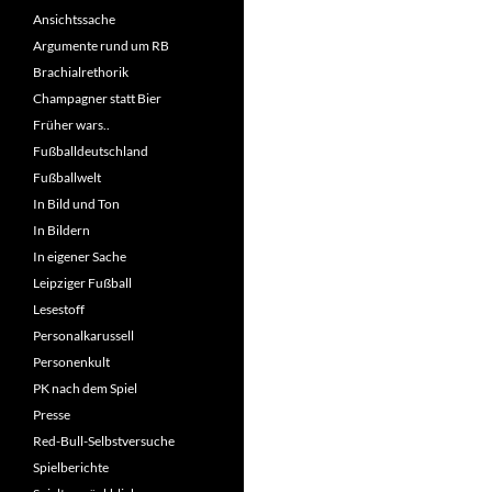
Ansichtssache
Argumente rund um RB
Brachialrethorik
Champagner statt Bier
Früher wars..
Fußballdeutschland
Fußballwelt
In Bild und Ton
In Bildern
In eigener Sache
Leipziger Fußball
Lesestoff
Personalkarussell
Personenkult
PK nach dem Spiel
Presse
Red-Bull-Selbstversuche
Spielberichte