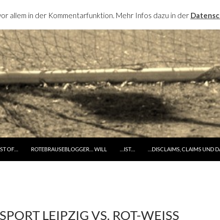
or allem in der Kommentarfunktion. Mehr Infos dazu in der
Datensc
RINGE ZUM INHALT
ST OF…
ROTEBRAUSEBLOGGER… WILL
…IST…
…DISCLAIMS, CLAIMS UND 
PORT LEIPZIG VS. ROT-WEISS E