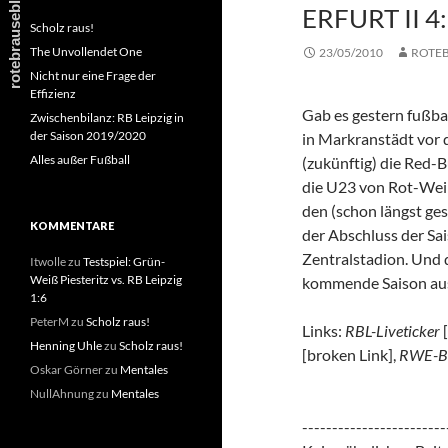
RFURT II 4:1
Scholz raus!
The Unvollendet One
23/05/2010
ROTE
Nicht nur eine Frage der
Effizienz
Gab es gestern fußbal
Zwischenbilanz: RB Leipzig in
der Saison 2019/2020
in Markranstädt vor d
Alles außer Fußball
(zukünftig) die Red-
die U23 von Rot-Weiß
den (schon längst ge
KOMMENTARE
der Abschluss der Sa
Zentralstadion. Und d
Itwolle
zu
Testspiel: Grün-
Weiß Piesteritz vs. RB Leipzig
kommende Saison aus
1:6
PeterM
zu
Scholz raus!
Links:
RBL-Liveticker
[
Henning Uhle
zu
Scholz raus!
[broken Link],
RWE-Be
Oskar Görner
zu
Mentales
NullAhnung
zu
Mentales
------------------------