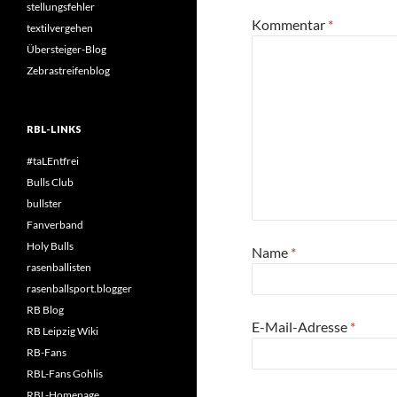
stellungsfehler
Kommentar
*
textilvergehen
Übersteiger-Blog
Zebrastreifenblog
RBL-LINKS
#taLEntfrei
Bulls Club
bullster
Fanverband
Holy Bulls
Name
*
rasenballisten
rasenballsport.blogger
RB Blog
E-Mail-Adresse
*
RB Leipzig Wiki
RB-Fans
RBL-Fans Gohlis
RBL-Homepage