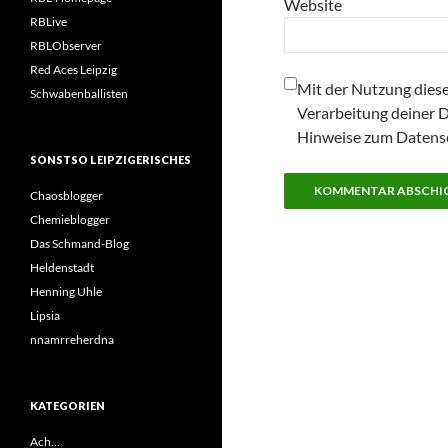
Website
RBLive
RBLObserver
Red Aces Leipzig
Mit der Nutzung diese
Schwabenballisten
Verarbeitung deiner 
Hinweise zum Datensc
SONSTSO LEIPZIGERISCHES
Chaosblogger
Chemieblogger
Das Schmand-Blog
Heldenstadt
Henning Uhle
Lipsia
nnamrreherdna
KATEGORIEN
Ach…