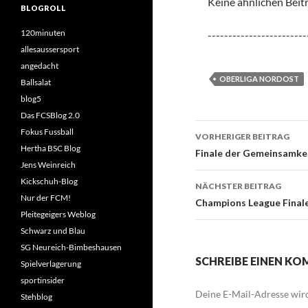
Keine ähnlichen Beit
BLOGROLL
120minuten
------------------------
allesaussersport
angedacht
OBERLIGA NORDOST
Ballsalat
blog5
Das FCSBlog 2.0
Beitrags-
Fokus Fussball
VORHERIGER BEITRAG
Hertha BSC Blog
Navigation
Finale der Gemeinsamke
Jens Weinreich
Kickschuh-Blog
NÄCHSTER BEITRAG
Nur der FCM!
Champions League Final
Pleitegeigers Weblog
Schwarz und Blau
SG Neureich-Bimbeshausen
SCHREIBE EINEN K
Spielverlagerung
sportinsider
Deine E-Mail-Adresse wird 
Stehblog