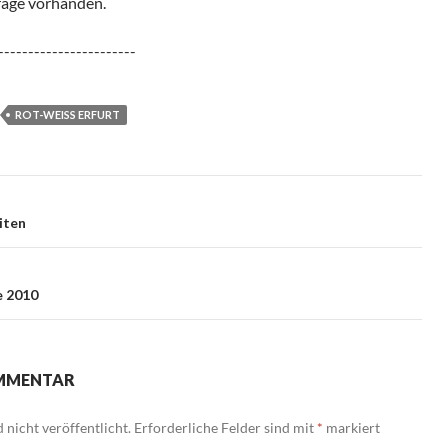
räge vorhanden.
-----------------------
ROT-WEISS ERFURT
iten
e 2010
OMMENTAR
nicht veröffentlicht.
Erforderliche Felder sind mit
*
markiert