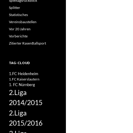
Spieltagsrückblick
Splitter
Statistisches
Vereinsbaustellen
Vor 20 Jahren
Vorberichte
Zitierter RasenBallsport
TAG-CLOUD
1.FC Heidenheim
1.FC Kaiserslautern
1. FC Nürnberg
2.Liga
2014/2015
2.Liga
2015/2016