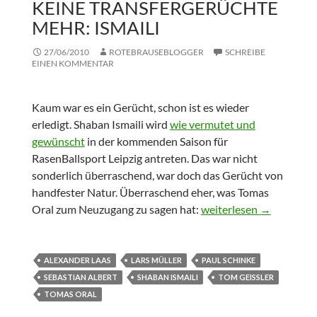
KEINE TRANSFERGERÜCHTE
MEHR: ISMAILI
27/06/2010
ROTEBRAUSEBLOGGER
SCHREIBE
EINEN KOMMENTAR
Kaum war es ein Gerücht, schon ist es wieder
erledigt. Shaban Ismaili wird
wie vermutet und
gewünscht
in der kommenden Saison für
RasenBallsport Leipzig antreten. Das war nicht
sonderlich überraschend, war doch das Gerücht von
handfester Natur. Überraschend eher, was Tomas
Keine Transfergerüchte 
Oral zum Neuzugang zu sagen hat:
weiterlesen
→
ALEXANDER LAAS
LARS MÜLLER
PAUL SCHINKE
SEBASTIAN ALBERT
SHABAN ISMAILI
TOM GEISSLER
TOMAS ORAL