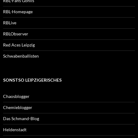
RBL-Fans Gohlis
RBL-Homepage
RBLive
RBLObserver
Red Aces Leipzig
Schwabenballisten
SONSTSO LEIPZIGERISCHES
Chaosblogger
Chemieblogger
Das Schmand-Blog
Heldenstadt