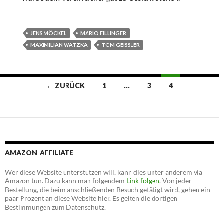
JENS MÖCKEL
MARIO FILLINGER
MAXIMILIAN WATZKA
TOM GEISSLER
Beitrags-
← ZURÜCK
1
…
3
4
Navigation
AMAZON-AFFILIATE
Wer diese Website unterstützen will, kann dies unter anderem via
Amazon tun. Dazu kann man folgendem
Link folgen
. Von jeder
Bestellung, die beim anschließenden Besuch getätigt wird, gehen ein
paar Prozent an diese Website hier. Es gelten die dortigen
Bestimmungen zum Datenschutz.