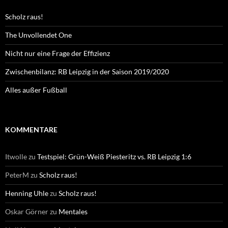
Scholz raus!
The Unvollendet One
Nicht nur eine Frage der Effizienz
Zwischenbilanz: RB Leipzig in der Saison 2019/2020
Alles außer Fußball
KOMMENTARE
Itwolle
zu
Testspiel: Grün-Weiß Piesteritz vs. RB Leipzig 1:6
PeterM
zu
Scholz raus!
Henning Uhle
zu
Scholz raus!
Oskar Görner
zu
Mentales