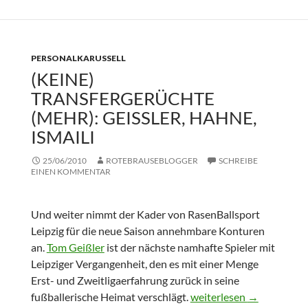
PERSONALKARUSSELL
(KEINE)
TRANSFERGERÜCHTE
(MEHR): GEISSLER, HAHNE, I
SMAILI
25/06/2010
ROTEBRAUSEBLOGGER
SCHREIBE
EINEN KOMMENTAR
Und weiter nimmt der Kader von RasenBallsport
Leipzig für die neue Saison annehmbare Konturen
an.
Tom Geißler
ist der nächste namhafte Spieler mit
Leipziger Vergangenheit, den es mit einer Menge
Erst- und Zweitligaerfahrung zurück in seine
(Keine) Transfergerüchte 
fußballerische Heimat verschlägt.
weiterlesen
→