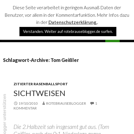
Diese Seite verarbeitet in geringem Ausmaß Daten der
Benutzer, vor allem in der Kommentarfunktion. Mehr Infos dazu
in der
Datenschutzerklärung.
.
Suchen
Verstanden. Weiter auf rotebrauseblogger.de surfen.
rotebrauseblogger
SPRINGE
PRIMÄR
ZUM
MENÜ
INHALT
Schlagwort-Archive: Tom Geißler
ZITIERTER RASENBALLSPORT
SICHTWEISEN
rotebrauseblogger unterstützen
19/10/2010
ROTEBRAUSEBLOGGER
1
KOMMENTAR
Die 2.Halbzeit sah insgesamt gut aus. (Tom
Geißler, nach der 0:1-Niederlage gegen