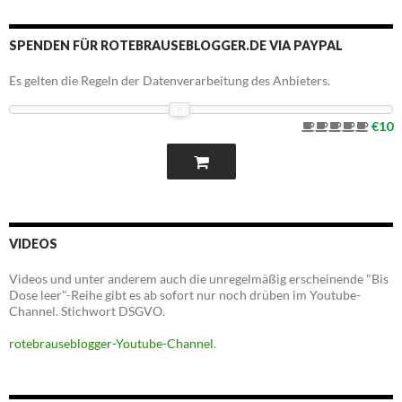
SPENDEN FÜR ROTEBRAUSEBLOGGER.DE VIA PAYPAL
Es gelten die Regeln der Datenverarbeitung des Anbieters.
€10
VIDEOS
Videos und unter anderem auch die unregelmäßig erscheinende "Bis
Dose leer"-Reihe gibt es ab sofort nur noch drüben im Youtube-
Channel. Stichwort DSGVO.
rotebrauseblogger-Youtube-Channel
.