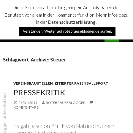
Diese Seite verarbeitet in geringem Ausmaß Daten der
Benutzer, vor allem in der Kommentarfunktion. Mehr Infos dazu
in der
Datenschutzerklärung.
.
Suchen
Verstanden. Weiter auf rotebrauseblogger.de surfen.
rotebrauseblogger
SPRINGE
PRIMÄR
ZUM
MENÜ
INHALT
Schlagwort-Archive: Steuer
VEREINSBAUSTELLEN
,
ZITIERTER RASENBALLSPORT
PRESSEKRITIK
rotebrauseblogger unterstützen
26/01/2011
ROTEBRAUSEBLOGGER
4
KOMMENTARE
Es gab ja schon Kritik von Naturschützern.
Können Sie da beruhigen?