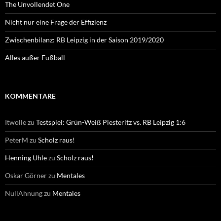
The Unvollendet One
Nicht nur eine Frage der Effizienz
Zwischenbilanz: RB Leipzig in der Saison 2019/2020
Alles außer Fußball
KOMMENTARE
Itwolle
zu
Testspiel: Grün-Weiß Piesteritz vs. RB Leipzig 1:6
PeterM
zu
Scholz raus!
Henning Uhle
zu
Scholz raus!
Oskar Görner
zu
Mentales
NullAhnung
zu
Mentales