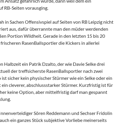
im Ansatz gefährlich wurde, dann weil dem ein
auf RB-Seiten vorausging.
ah in Sachen Offensivspiel auf Seiten von RB Leipzig nicht
riert aus, dafür überrannte man den müder werdenden
en Portion Wildheit. Gerade in den letzten 15 bis 20
frischeren RasenBallsportler die Kickers in allerlei
en Halbzeit ein Patrik Dzalto, der wie Davie Selke drei
ktuell der treffsicherste RasenBallsportler nach zwei
o ist sicher kein physischer Stürmer wie ein Selke oder ein
 ein cleverer, abschlussstarker Stürmer. Kurzfristig ist für
cher keine Option, aber mittelfristig darf man gespannt
klung.
Innenverteidiger Sören Reddemann und Sechser Fridolin
auch ein ganzes Stück subjektive Vorliebe meinerseits