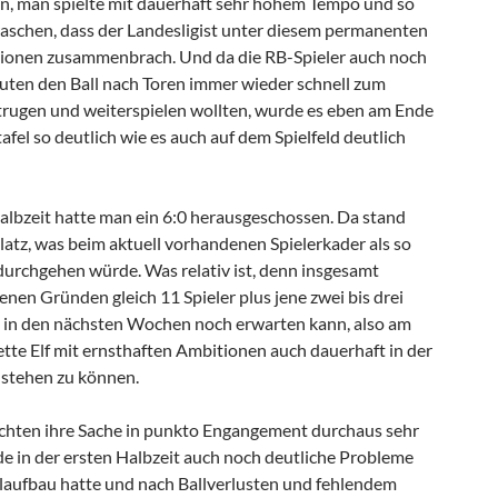
en, man spielte mit dauerhaft sehr hohem Tempo und so
raschen, dass der Landesligist unter diesem permanenten
ationen zusammenbrach. Und da die RB-Spieler auch noch
nuten den Ball nach Toren immer wieder schnell zum
rugen und weiterspielen wollten, wurde es eben am Ende
afel so deutlich wie es auch auf dem Spielfeld deutlich
Halbzeit hatte man ein 6:0 herausgeschossen. Da stand
latz, was beim aktuell vorhandenen Spielerkader als so
 durchgehen würde. Was relativ ist, denn insgesamt
enen Gründen gleich 11 Spieler plus jene zwei bis drei
 in den nächsten Wochen noch erwarten kann, also am
ette Elf mit ernsthaften Ambitionen auch dauerhaft in der
 stehen zu können.
achten ihre Sache in punkto Engangement durchaus sehr
e in der ersten Halbzeit auch noch deutliche Probleme
laufbau hatte und nach Ballverlusten und fehlendem