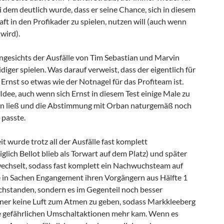
 dem deutlich wurde, dass er seine Chance, sich in diesem
t in den Profikader zu spielen, nutzen will (auch wenn
 wird).
angesichts der Ausfälle von Tim Sebastian und Marvin
ger spielen. Was darauf verweist, dass der eigentlich für
rnst so etwas wie der Notnagel für das Profiteam ist.
Idee, auch wenn sich Ernst in diesem Test einige Male zu
len ließ und die Abstimmung mit Orban naturgemäß noch
 passte.
it wurde trotz all der Ausfälle fast komplett
glich Bellot blieb als Torwart auf dem Platz) und später
echselt, sodass fast komplett ein Nachwuchsteam auf
 in Sachen Engangement ihren Vorgängern aus Hälfte 1
achstanden, sondern es im Gegenteil noch besser
ner keine Luft zum Atmen zu geben, sodass Markkleeberg
ne gefährlichen Umschaltaktionen mehr kam. Wenn es