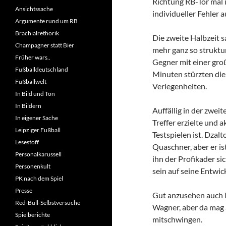
Richtung RB-Tor mal 
Ansichtssache
individueller Fehler 
Argumente rund um RB
Brachialrethorik
Die zweite Halbzeit s
Champagner statt Bier
mehr ganz so struktu
Früher wars..
Gegner mit einer groß
Fußballdeutschland
Minuten stürzten die 
Fußballwelt
Verlegenheiten.
In Bild und Ton
In Bildern
Auffällig in der zweit
In eigener Sache
Treffer erzielte und a
Leipziger Fußball
Testspielen ist. Dzalt
Lesestoff
Quaschner, aber er ist
Personalkarussell
ihn der Profikader si
Personenkult
sein auf seine Entwic
PK nach dem Spiel
Presse
Gut anzusehen auch 
Red-Bull-Selbstversuche
Wagner, aber da mag 
Spielberichte
mitschwingen.