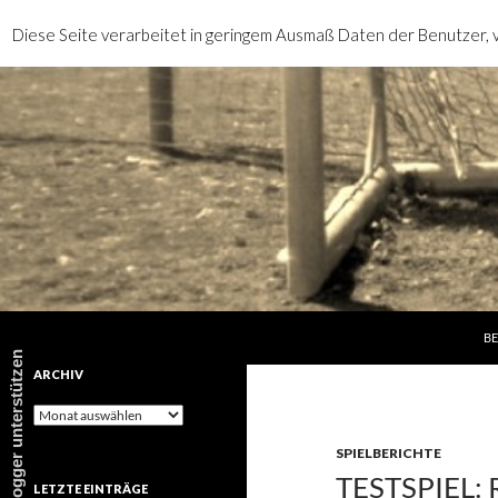
Diese Seite verarbeitet in geringem Ausmaß Daten der Benutzer, v
SP
Suchen
rotebrauseblogger
BE
rotebrauseblogger unterstützen
ARCHIV
Archiv
SPIELBERICHTE
TESTSPIEL: 
LETZTE EINTRÄGE