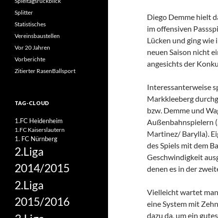
Spieltagsrückblick
Splitter
Diego Demme hielt d
Statistisches
im offensiven Passspie
Vereinsbaustellen
Lücken und ging wie 
Vor 20 Jahren
neuen Saison nicht ei
Vorberichte
angesichts der Konku
Zitierter RasenBallsport
Interessanterweise s
Markkleeberg durchgä
TAG-CLOUD
bzw. Demme und Wagn
1.FC Heidenheim
Außenbahnspielern (
1.FC Kaiserslautern
Martinez/ Barylla). Ei
1. FC Nürnberg
des Spiels mit dem Ba
2.Liga
Geschwindigkeit ausge
2014/2015
denen es in der zweit
2.Liga
Vielleicht wartet man
2015/2016
eine System mit Zehne
dazu da, um ein gutes