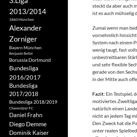
3.Liga
steckt da aber auch 
2013/2014
ist es auch mühselig 
1860 München
Alexander
Zumal wenn man bede
vornehmlich hinsicht
Zorniger
System nach einem Pfli
Bayern München
wenig taugt, fast vo
Benjamin Bellot
unbestreitbaren Stär
Borussia Dortmund
und sehr flexible Sech
Bundesliga
gerade von den Sechs
2016/2017
in der Mitte auch off
Bundesliga
2017/2018
Fazit
: Ein Testspiel,
motiviertes Zweitliga
Bundesliga 2018/2019
natürlich einen Lande
Chemnitzer FC
Daniel Frahn
nicht an jedem Tag mi
Diego Demme
Den Zweck hat die Par
unter realen Spielbe
Dominik Kaiser