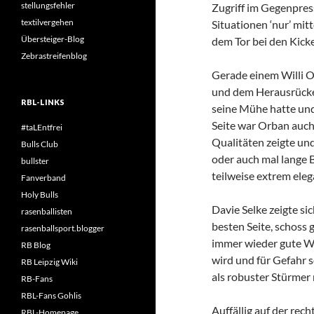
stellungsfehler
Zugriff im Gegenpress
textilvergehen
Situationen ‘nur’ mit
Übersteiger-Blog
dem Tor bei den Kick
Zebrastreifenblog
Gerade einem Willi O
und dem Herausrücke
RBL-LINKS
seine Mühe hatte und
Seite war Orban auch
#taLEntfrei
Qualitäten zeigte und
Bulls Club
oder auch mal lange B
bullster
teilweise extrem eleg
Fanverband
Holy Bulls
Davie Selke zeigte si
rasenballisten
besten Seite, schoss g
rasenballsport.blogger
immer wieder gute We
RB Blog
wird und für Gefahr s
RB Leipzig Wiki
als robuster Stürmer 
RB-Fans
RBL-Fans Gohlis
Auffällig auf der rec
RBL-Homepage