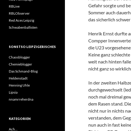
Gefahr sorgte und bei
RBLive
Sommer auch dauerhaf
RBLObserver
das sicherlich schwer
Red Aces Leipzig
Schwabenballisten
Henrik Ernst durfte 
Compper Innenverteidi
SONSTSO LEIPZIGERISCHES
die U23 vorgesehene E
Keine ganz schlechte 
Chaosblogger
weit nach hinten fal
Chemieblogger
nicht ganz so wirklich
Das Schmand-Blog
Heldenstadt
In der zweiten Halbze
Henning Uhle
durchgewechselt (ledi
Lipsia
noch mal dreimal gew
nnamrreherdna
dem Rasen stand. Die
nicht nur in nichts n
verstanden, dem Geg
KATEGORIEN
nun auch in fast kei
Ach…