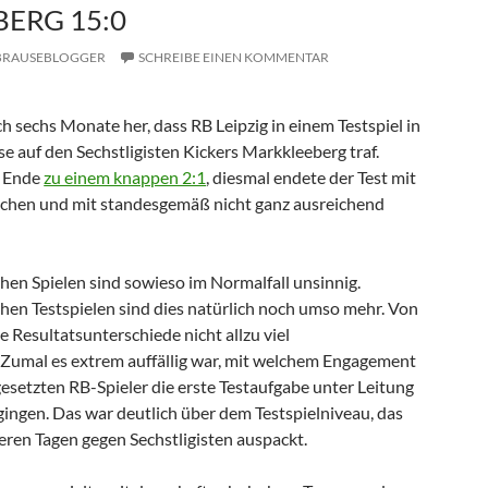
ERG 15:0
BRAUSEBLOGGER
SCHREIBE EINEN KOMMENTAR
ich sechs Monate her, dass RB Leipzig in einem Testspiel in
e auf den Sechstligisten Kickers Markkleeberg traf.
m Ende
zu einem knappen 2:1
, diesmal endete der Test mit
ichen und mit standesgemäß nicht ganz ausreichend
hen Spielen sind sowieso im Normalfall unsinnig.
hen Testspielen sind dies natürlich noch umso mehr. Von
ie Resultatsunterschiede nicht allzu viel
. Zumal es extrem auffällig war, mit welchem Engagement
esetzten RB-Spieler die erste Testaufgabe unter Leitung
gingen. Das war deutlich über dem Testspielniveau, das
eren Tagen gegen Sechstligisten auspackt.