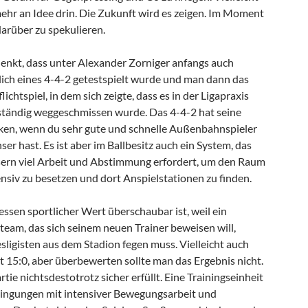
mehr an Idee drin. Die Zukunft wird es zeigen. Im Moment
darüber zu spekulieren.
nkt, dass unter Alexander Zorniger anfangs auch
lich eines 4-4-2 getestspielt wurde und man dann das
chtspiel, in dem sich zeigte, dass es in der Ligapraxis
llständig weggeschmissen wurde. Das 4-4-2 hat seine
ken, wenn du sehr gute und schnelle Außenbahnspieler
ser hast. Es ist aber im Ballbesitz auch ein System, das
ern viel Arbeit und Abstimmung erfordert, um den Raum
ensiv zu besetzen und dort Anspielstationen zu finden.
 dessen sportlicher Wert überschaubar ist, weil ein
team, das sich seinem neuen Trainer beweisen will,
sligisten aus dem Stadion fegen muss. Vielleicht auch
t 15:0, aber überbewerten sollte man das Ergebnis nicht.
tie nichtsdestotrotz sicher erfüllt. Eine Trainingseinheit
dingungen mit intensiver Bewegungsarbeit und