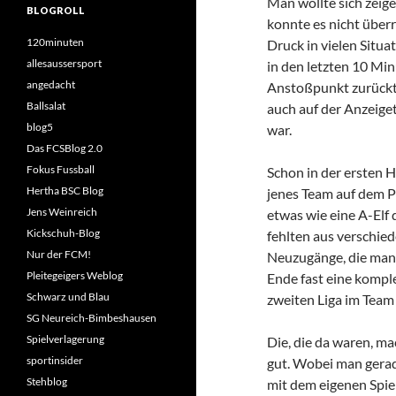
Man wollte sich zeig
BLOGROLL
konnte es nicht über
120minuten
Druck in vielen Situ
allesaussersport
in den letzten 10 Mi
angedacht
Anstoßpunkt zurückt
Ballsalat
auch auf der Anzeiget
blog5
war.
Das FCSBlog 2.0
Fokus Fussball
Schon in der ersten 
Hertha BSC Blog
jenes Team auf dem P
Jens Weinreich
etwas wie eine A-Elf
Kickschuh-Blog
fehlten aus verschied
Nur der FCM!
Neuzugänge, die man
Pleitegeigers Weblog
Ende fast eine kompl
Schwarz und Blau
zweiten Liga im Team
SG Neureich-Bimbeshausen
Spielverlagerung
Die, die da waren, m
sportinsider
gut. Wobei man gerad
Stehblog
mit dem eigenen Spie