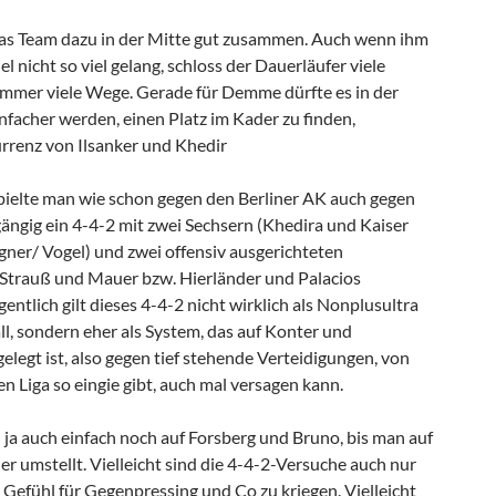
as Team dazu in der Mitte gut zusammen. Auch wenn ihm
l nicht so viel gelang, schloss der Dauerläufer viele
immer viele Wege. Gerade für Demme dürfte es in der
nfacher werden, einen Platz im Kader zu finden,
rrenz von Ilsanker und Khedir
pielte man wie schon gegen den Berliner AK auch gegen
ngig ein 4-4-2 mit zwei Sechsern (Khedira und Kaiser
er/ Vogel) und zwei offensiv ausgerichteten
Strauß und Mauer bzw. Hierländer und Palacios
gentlich gilt dieses 4-4-2 nicht wirklich als Nonplusultra
ll, sondern eher als System, das auf Konter und
legt ist, also gegen tief stehende Verteidigungen, von
en Liga so eingie gibt, auch mal versagen kann.
 ja auch einfach noch auf Forsberg und Bruno, bis man auf
r umstellt. Vielleicht sind die 4-4-2-Versuche auch nur
 Gefühl für Gegenpressing und Co zu kriegen. Vielleicht