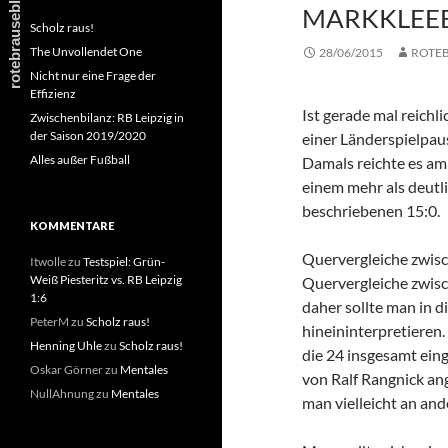
MARKKLEEB
Scholz raus!
The Unvollendet One
28/06/2015
ROTE
Nicht nur eine Frage der
Effizienz
Ist gerade mal reichl
Zwischenbilanz: RB Leipzig in
der Saison 2019/2020
einer Länderspielpaus
Alles außer Fußball
Damals reichte es a
einem mehr als deutl
beschriebenen 15:0.
KOMMENTARE
Quervergleiche zwisc
Itwolle
zu
Testspiel: Grün-
Weiß Piesteritz vs. RB Leipzig
Quervergleiche zwisc
1:6
daher sollte man in d
PeterM
zu
Scholz raus!
hineininterpretieren
Henning Uhle
zu
Scholz raus!
die 24 insgesamt eing
Oskar Görner
zu
Mentales
von Ralf Rangnick an
NullAhnung
zu
Mentales
man vielleicht an and