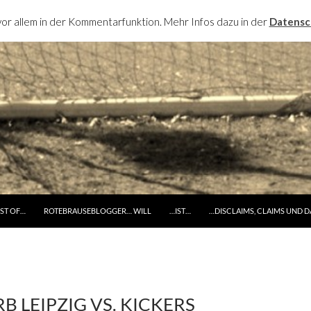
or allem in der Kommentarfunktion. Mehr Infos dazu in der
Datensc
RINGE ZUM INHALT
ST OF…
ROTEBRAUSEBLOGGER… WILL
…IST…
…DISCLAIMS, CLAIMS UND 
RB LEIPZIG VS. KICKERS