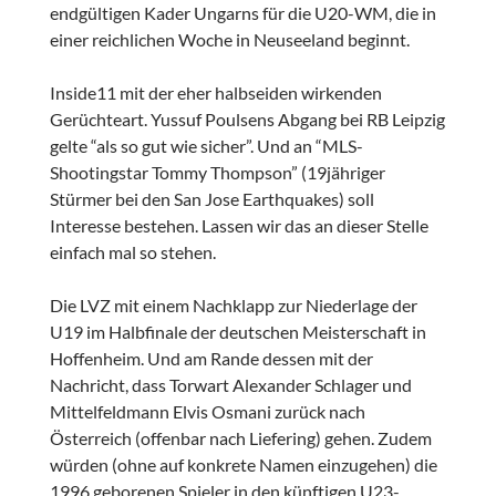
endgültigen Kader Ungarns für die U20-WM, die in
einer reichlichen Woche in Neuseeland beginnt.
Inside11 mit der eher halbseiden wirkenden
Gerüchteart. Yussuf Poulsens Abgang bei RB Leipzig
gelte “als so gut wie sicher”. Und an “MLS-
Shootingstar Tommy Thompson” (19jähriger
Stürmer bei den San Jose Earthquakes) soll
Interesse bestehen. Lassen wir das an dieser Stelle
einfach mal so stehen.
Die LVZ mit einem Nachklapp zur Niederlage der
U19 im Halbfinale der deutschen Meisterschaft in
Hoffenheim. Und am Rande dessen mit der
Nachricht, dass Torwart Alexander Schlager und
Mittelfeldmann Elvis Osmani zurück nach
Österreich (offenbar nach Liefering) gehen. Zudem
würden (ohne auf konkrete Namen einzugehen) die
1996 geborenen Spieler in den künftigen U23-