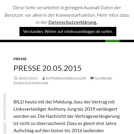
Diese Seite verarbeitet in geringem Ausmaß Daten der
Benutzer, vor allem in der Kommentarfunktion. Mehr Infos dazu
in der
Datenschutzerklärung.
.
Suchen
Verstanden. Weiter auf rotebrauseblogger.de surfen.
rotebrauseblogger
SPRINGE
PRIMÄR
ZUM
MENÜ
INHALT
PRESSE
PRESSE 20.05.2015
20/05/2015
ROTEBRAUSEBLOGGER
SCHREIBE
EINEN KOMMENTAR
rotebrauseblogger unterstützen
BILD heute mit der Meldung, dass der Vertrag mit
Linksverteidiger Anthony Jung bis 2019 verlängert
worden sei. Die Nachricht der Vertragsverlängerung
ist nicht so überraschend. Dass es gleich drei Jahre
Aufschlag auf den bisher bis 2016 laufenden