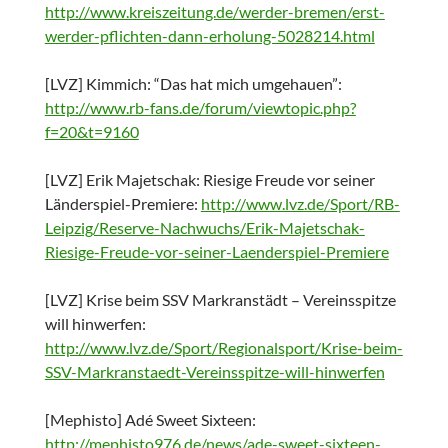
http://www.kreiszeitung.de/werder-bremen/erst-
werder-pflichten-dann-erholung-5028214.html
[LVZ] Kimmich: “Das hat mich umgehauen”:
http://www.rb-fans.de/forum/viewtopic.php?
f=20&t=9160
[LVZ] Erik Majetschak: Riesige Freude vor seiner
Länderspiel-Premiere:
http://www.lvz.de/Sport/RB-
Leipzig/Reserve-Nachwuchs/Erik-Majetschak-
Riesige-Freude-vor-seiner-Laenderspiel-Premiere
[LVZ] Krise beim SSV Markranstädt – Vereinsspitze
will hinwerfen:
http://www.lvz.de/Sport/Regionalsport/Krise-beim-
SSV-Markranstaedt-Vereinsspitze-will-hinwerfen
[Mephisto] Adé Sweet Sixteen:
http://mephisto976.de/news/ade-sweet-sixteen-