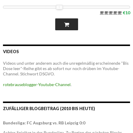
€10
VIDEOS
Videos und unter anderem auch die unregelmäßig erscheinende "Bis
Dose leer"-Reihe gibt es ab sofort nur noch drüben im Youtube-
Channel. Stichwort DSGVO.
rotebrauseblogger-Youtube-Channel
.
ZUFÄLLIGER BLOGBEITRAG (2010 BIS HEUTE)
Bundesliga: FC Augsburg vs. RB Leipzig 0:0
Achter Spieltag in der Bundesliga. Zu Beginn des nächsten Blocks