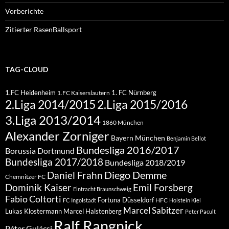
Vorberichte
Zitierter RasenBallsport
TAG-CLOUD
1.FC Heidenheim
1. FC Nürnberg
1.FC Kaiserslautern
2.Liga 2015/2016
2.Liga 2014/2015
3.Liga 2013/2014
1860 München
Alexander Zorniger
Bayern München
Benjamin Bellot
Bundesliga 2016/2017
Borussia Dortmund
Bundesliga 2017/2018
Bundesliga 2018/2019
Diego Demme
Daniel Frahn
Chemnitzer FC
Dominik Kaiser
Emil Forsberg
Eintracht Braunschweig
Fabio Coltorti
Fortuna Düsseldorf
HFC
FC Ingolstadt
Holstein Kiel
Marcel Sabitzer
Lukas Klostermann
Marcel Halstenberg
Peter Pacult
Ralf Rangnick
Péter Gulácsi