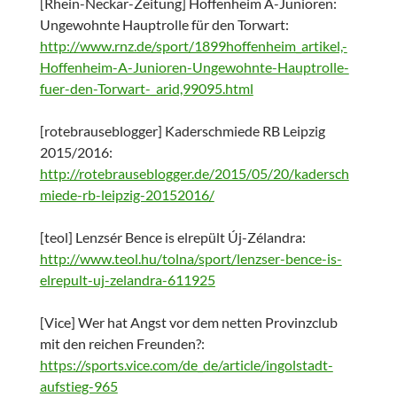
[Rhein-Neckar-Zeitung] Hoffenheim A-Junioren:
Ungewohnte Hauptrolle für den Torwart:
http://www.rnz.de/sport/1899hoffenheim_artikel,-
Hoffenheim-A-Junioren-Ungewohnte-Hauptrolle-
fuer-den-Torwart-_arid,99095.html
[rotebrauseblogger] Kaderschmiede RB Leipzig
2015/2016:
http://rotebrauseblogger.de/2015/05/20/kadersch
miede-rb-leipzig-20152016/
[teol] Lenzsér Bence is elrepült Új-Zélandra:
http://www.teol.hu/tolna/sport/lenzser-bence-is-
elrepult-uj-zelandra-611925
[Vice] Wer hat Angst vor dem netten Provinzclub
mit den reichen Freunden?:
https://sports.vice.com/de_de/article/ingolstadt-
aufstieg-965