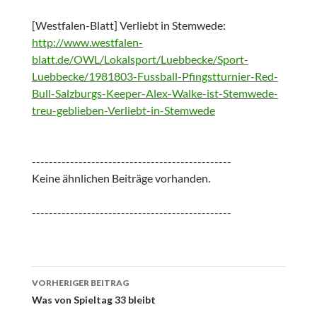
[Westfalen-Blatt] Verliebt in Stemwede:
http://www.westfalen-
blatt.de/OWL/Lokalsport/Luebbecke/Sport-
Luebbecke/1981803-Fussball-Pfingstturnier-Red-
Bull-Salzburgs-Keeper-Alex-Walke-ist-Stemwede-
treu-geblieben-Verliebt-in-Stemwede
-----------------------------------------------
Keine ähnlichen Beiträge vorhanden.
-----------------------------------------------
Beitrags-
VORHERIGER BEITRAG
Navigation
Was von Spieltag 33 bleibt