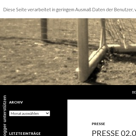
Diese Seite verarbeitet in geringem Ausmaß Daten der Benutzer, v
SP
Suchen
rotebrauseblogger
BE
rotebrauseblogger unterstützen
ARCHIV
Archiv
PRESSE
PRESSE 02.
LETZTE EINTRÄGE