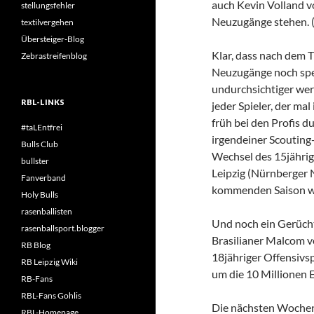
auch Kevin Volland v
stellungsfehler
Neuzugänge stehen. (a
textilvergehen
Übersteiger-Blog
Klar, dass nach dem 
Zebrastreifenblog
Neuzugänge noch spek
undurchsichtiger werd
RBL-LINKS
jeder Spieler, der ma
früh bei den Profis d
#taLEntfrei
irgendeiner Scouting-
Bulls Club
Wechsel des 15jähri
bullster
Leipzig (Nürnberger 
Fanverband
kommenden Saison woh
Holy Bulls
rasenballisten
Und noch ein Gerücht:
rasenballsport.blogger
Brasilianer Malcom v
RB Blog
18jähriger Offensivspi
RB Leipzig Wiki
um die 10 Millionen E
RB-Fans
RBL-Fans Gohlis
Die nächsten Wochen
RBL-Homepage