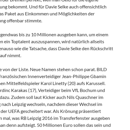
ng bekommt. Und für Davie Selke auch offensichtlich
n das Paket aus Einkommen und Möglichkeiten der
ung offenbar stimmte.
 irgendwas bis zu 10 Millionen ausgeben kann, um einem
ten ein Toptalent auszuspannen, wird natürlich allseits
enauso wie die Tatsache, dass Davie Selke den Rückschritt
 Kauf nimmt.
me von der Liste. Neue Namen stehen schon parat. BILD
 französischen Innenverteidiger Jean-Philippe Gbamin
en Mittelfeldspieler Karol Linetty (20) aufs Karussell.
dinc Karakas (17), Verteidiger beim VfL Bochum und
dazu. Zudem soll laut Kicker auch Nils Quaschner im
 nach Leipzig wechseln, nachdem dieser Wechsel im
der UEFA gescheitert war. Als Krönung präsentiert
 mal, was RB Leipzig 2016 im Transferfenster ausgeben
man denn aufsteigt. 50 Millionen Euro sollen das sein und