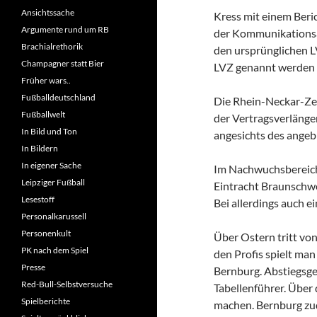
Ansichtssache
Kress mit einem Beric
Argumente rund um RB
der Kommunikationsab
Brachialrethorik
den ursprünglichen L
Champagner statt Bier
LVZ genannt werden
Früher wars..
Fußballdeutschland
Die Rhein-Neckar-Zei
Fußballwelt
der Vertragsverlänge
In Bild und Ton
angesichts des angeb
In Bildern
In eigener Sache
Im Nachwuchsbereich 
Leipziger Fußball
Eintracht Braunschwe
Lesestoff
Bei allerdings auch e
Personalkarussell
Personenkult
Über Ostern tritt vo
PK nach dem Spiel
den Profis spielt ma
Presse
Bernburg. Abstiegsge
Red-Bull-Selbstversuche
Tabellenführer. Über
Spielberichte
machen. Bernburg zud