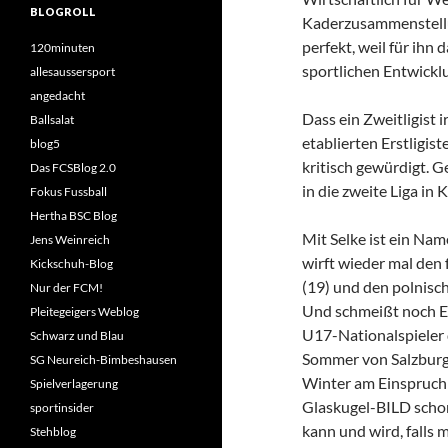
BLOGROLL
Kaderzusammenstellu
perfekt, weil für ih
120minuten
sportlichen Entwickl
allesaussersport
angedacht
Dass ein Zweitligist
Ballsalat
etablierten Erstligis
blog5
kritisch gewürdigt. G
Das FCSBlog 2.0
in die zweite Liga in
Fokus Fussball
Hertha BSC Blog
Mit Selke ist ein Na
Jens Weinreich
wirft wieder mal den
Kickschuh-Blog
(19) und den polnisch
Nur der FCM!
Und schmeißt noch Er
Pleitegeigers Weblog
U17-Nationalspieler 
Schwarz und Blau
Sommer von Salzburg
SG Neureich-Bimbeshausen
Winter am Einspruch 
Spielverlagerung
Glaskugel-BILD schon
sportinsider
kann und wird, falls 
Stehblog