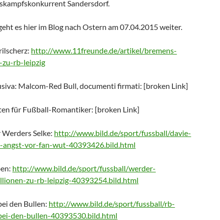
gskampfskonkurrent Sandersdorf.
eht es hier im Blog nach Ostern am 07.04.2015 weiter.
ilscherz:
http://www.11freunde.de/artikel/bremens-
-zu-rb-leipzig
usiva: Malcom-Red Bull, documenti firmati: [broken Link]
ten für Fußball-Romantiker: [broken Link]
r Werders Selke:
http://www.bild.de/sport/fussball/davie-
-angst-vor-fan-wut-40393426.bild.html
ben:
http://www.bild.de/sport/fussball/werder-
lionen-zu-rb-leipzig-40393254.bild.html
ei den Bullen:
http://www.bild.de/sport/fussball/rb-
bei-den-bullen-40393530.bild.html