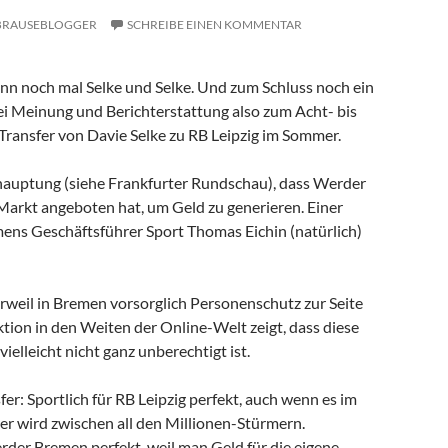
BRAUSEBLOGGER
SCHREIBE EINEN KOMMENTAR
Dann noch mal Selke und Selke. Und zum Schluss noch ein
lei Meinung und Berichterstattung also zum Acht- bis
ransfer von Davie Selke zu RB Leipzig im Sommer.
hauptung (siehe Frankfurter Rundschau), dass Werder
 Markt angeboten hat, um Geld zu generieren. Einer
mens Geschäftsführer Sport Thomas Eichin (natürlich)
rweil in Bremen vorsorglich Personenschutz zur Seite
tion in den Weiten der Online-Welt zeigt, dass diese
elleicht nicht ganz unberechtigt ist.
er: Sportlich für RB Leipzig perfekt, auch wenn es im
er wird zwischen all den Millionen-Stürmern.
rder Bremen perfekt, weil man Geld für die eigene