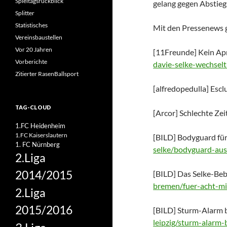
Spieltagsrückblick
gelang gegen Abstie
Splitter
Statistisches
Mit den Pressenews g
Vereinsbaustellen
Vor 20 Jahren
[11Freunde] Kein Apr
Vorberichte
davie-selke-wechselt
Zitierter RasenBallsport
[alfredopedulla] Escl
TAG-CLOUD
[Arcor] Schlechte Zei
1.FC Heidenheim
1.FC Kaiserslautern
[BILD] Bodyguard fü
1. FC Nürnberg
selke/bodyguard-aus
2.Liga
2014/2015
[BILD] Das Selke-Be
bremen/fuer-acht-mil
2.Liga
2015/2016
[BILD] Sturm-Alarm b
leipzig/sturm-alarm-