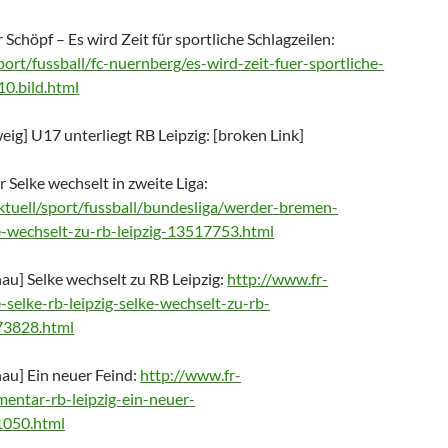
Schöpf – Es wird Zeit für sportliche Schlagzeilen:
port/fussball/fc-nuernberg/es-wird-zeit-fuer-sportliche-
0.bild.html
ig] U17 unterliegt RB Leipzig: [broken Link]
Selke wechselt in zweite Liga:
ktuell/sport/fussball/bundesliga/werder-bremen-
e-wechselt-zu-rb-leipzig-13517753.html
au] Selke wechselt zu RB Leipzig:
http://www.fr-
-selke-rb-leipzig-selke-wechselt-zu-rb-
73828.html
au] Ein neuer Feind:
http://www.fr-
entar-rb-leipzig-ein-neuer-
1050.html