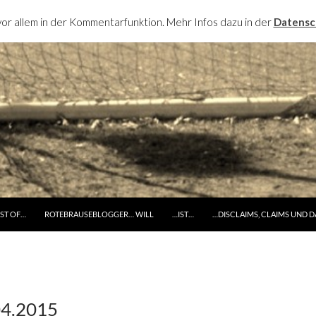
or allem in der Kommentarfunktion. Mehr Infos dazu in der
Datensc
RINGE ZUM INHALT
ST OF…
ROTEBRAUSEBLOGGER… WILL
…IST…
…DISCLAIMS, CLAIMS UND 
04.2015