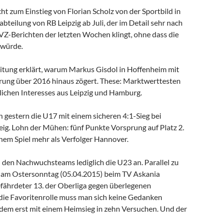
ht zum Einstieg von Florian Scholz von der Sportbild in
teilung von RB Leipzig ab Juli, der im Detail sehr nach
VZ-Berichten der letzten Wochen klingt, ohne dass die
 würde.
tung erklärt, warum Markus Gisdol in Hoffenheim mit
rung über 2016 hinaus zögert. These: Marktwerttesten
lichen Interesses aus Leipzig und Hamburg.
gestern die U17 mit einem sicheren 4:1-Sieg bei
ig. Lohn der Mühen: fünf Punkte Vorsprung auf Platz 2.
inem Spiel mehr als Verfolger Hannover.
n den Nachwuchsteams lediglich die U23 an. Parallel zu
n am Ostersonntag (05.04.2015) beim TV Askania
fährdeter 13. der Oberliga gegen überlegenen
 die Favoritenrolle muss man sich keine Gedanken
em erst mit einem Heimsieg in zehn Versuchen. Und der