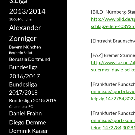
3.Liga
2013/2014
[BILD] Nürnberg-Star 
http://www.bild.de/s
1860 München
Alexander
schlagzeilen-4039351
Zorniger
[Eintracht Braunschwe
Bayern München
Benjamin Bellot
[FAZ] Bremer Stürmer 
Borussia Dortmund
http://www.faz.net/a
Bundesliga
stuermer-davie-selk
2016/2017
Bundesliga
[Frankfurter Rundsch
online.de/sport/davie
2017/2018
leipzig,1472784,302
Bundesliga 2018/2019
Chemnitzer FC
Daniel Frahn
[Frankfurter Rundsch
online.de/sport/komm
Diego Demme
feind,1472784,3028
Dominik Kaiser