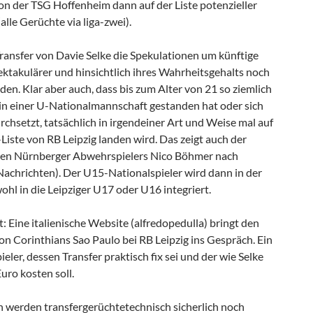
on der TSG Hoffenheim dann auf der Liste potenzieller
lle Gerüchte via liga-zwei).
Transfer von Davie Selke die Spekulationen um künftige
takulärer und hinsichtlich ihres Wahrheitsgehalts noch
en. Klar aber auch, dass bis zum Alter von 21 so ziemlich
l in einer U-Nationalmannschaft gestanden hat oder sich
urchsetzt, tatsächlich in irgendeiner Art und Weise mal auf
Liste von RB Leipzig landen wird. Das zeigt auch der
gen Nürnberger Abwehrspielers Nico Böhmer nach
Nachrichten). Der U15-Nationalspieler wird dann in der
l in die Leipziger U17 oder U16 integriert.
 Eine italienische Website (alfredopedulla) bringt den
on Corinthians Sao Paulo bei RB Leipzig ins Gespräch. Ein
eler, dessen Transfer praktisch fix sei und der wie Selke
uro kosten soll.
 werden transfergerüchtetechnisch sicherlich noch