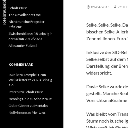
02/04/2015
ROTE
Scholz raus!
The Unvollendet One
Nicht nur eine Frage der
Selke, Selke, Selke. 
Effizienz
bisschen Selke. Aller
Zwischenbilanz: RB Leipzig in
Zehnmillionen-Euro-T
der Saison 2019/2020
Alles außer Fußball
Inklusive der SID-Be
Selke selbst auf dem
KOMMENTARE
Darstellung, der Bre
widerspricht.
Itwolle
zu
Testspiel: Grün-
Weiß Piesteritz vs. RB Leipzig
1:6
Davie Selke wurde de
PeterM
zu
Scholz raus!
gestellt. Manche Reak
Henning Uhle
zu
Scholz raus!
Vorsichtsmaßnahme vi
Oskar Görner
zu
Mentales
NullAhnung
zu
Mentales
Was bleibt vom Transf
Sturm noch kuschelig
Wirtschaftlich für We