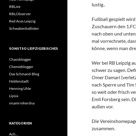
lustig..
RBLive
RBLObserver
Fußball gespielt wird
Red Aces Leipzig
Zuschauern den 1.FC 
Schwabenballisten
nach oben und unten
mal vorrechnete, das
könne, wenn man dre
SONSTSO LEIPZIGERISCHES
Chaosblogger
Wer bei RB Leipzig au
Chemieblogger
schwer zu sagen. Def
Das Schmand-Blog
Omer Damari (verlet
Heldenstadt
nach Sperre und Tim 
Henning Uhle
so weit oder frisch v
Lipsia
Emil Forsberg sein. D
nnamrreherdna
außen vor.
Die Vereinshomepage 
KATEGORIEN
zusammen.
Ach…