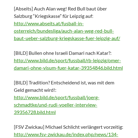
[Abseits] Auch Alan weg! Red Bull baut über
Salzburg “Kriegskasse” für Leipzig auf:
http://www.abseits.at/fusball-in-
osterreich/bundesliga/auch-alan-weg-red-bull-
baut-ueber-salzburg-kriegskasse-fuer-leipzig-auf/
[BILD] Bullen ohne Israeli Damari nach Katar?:
http://www.bild.de/sport/fussball/rb-leipzig/omer-
damari-ohne-visum-fuer-katar-39354846.bild.html
[BILD] Tradition? Entscheidend ist, was mit dem
Geld gemacht wird!:
http://www.bild.de/sport/fussball/joerg-
schmadtke/und-rudi-voeller-interview-
39356728.bild.html
[FSV Zwickau] Michael Schlicht verlängert vorzeitig:
http://www.fsv-zwickau.de/index.php/news/134-