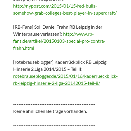
http://nypost.com/2015/01/15/red-bulls-
somehow-grab-colleges-best-player-in-superdraft/
[RB-Fans] Soll Daniel Frahn RB Leipzig in der
Winterpause verlassen?:
http://www.rb-
fans.de/artikel/20150103-special-pro-contra-
frahn.html
[rotebrauseblogger] Kaderrückblick RB Leipzig:
Hinserie 2.Liga 2014/2015 – Teil II:
rotebrauseblogger.de/2015/01/16/kaderrueckblick-
rb-leipzig-hinserie-2-liga-20142015-teil-ii/
-----------------------------------------------
Keine ähnlichen Beiträge vorhanden.
-----------------------------------------------