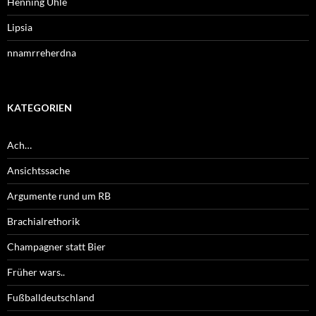
Henning Uhle
Lipsia
nnamrreherdna
KATEGORIEN
Ach…
Ansichtssache
Argumente rund um RB
Brachialrethorik
Champagner statt Bier
Früher wars..
Fußballdeutschland