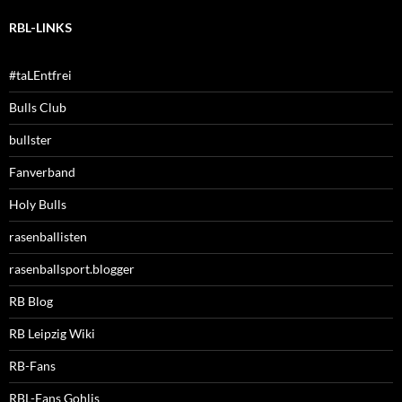
RBL-LINKS
#taLEntfrei
Bulls Club
bullster
Fanverband
Holy Bulls
rasenballisten
rasenballsport.blogger
RB Blog
RB Leipzig Wiki
RB-Fans
RBL-Fans Gohlis