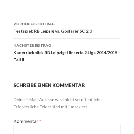
Beitrags-
VORHERIGER BEITRAG
Navigation
Testspiel: RB Leipzig vs. Goslarer SC 2:0
NÄCHSTER BEITRAG
Kaderrückblick RB Leipzig: Hinserie 2.Liga 2014/2015 –
Teil II
SCHREIBE EINEN KOMMENTAR
Deine E-Mail-Adresse wird nicht veröffentlicht.
Erforderliche Felder sind mit
*
markiert
Kommentar
*