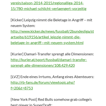
verein/saison-2014-2015/regionalliga-2014-
15/780-michael-schlicht-verlaengert-vorzeitig
[Kicker] Leipzig nimmt die Beletage in Angriff – mit
neuem System:
http://www.kicker.de/news/fussball/2bundesliga/st
artseite/619156/artikel_leipzig-nimmt-die-
beletage-in-angriff—mit-neuem-system.html
[Kurier] Damari-Transfer sprengt alle Dimensionen:
http://kurier.at/sport/fussball/damari-transfer-
sprengt-alle-dimensionen/108.429.420
[LVZ] Ende eines Irrtums, Anfang eines Abenteuers:
http://rb-fans.de/forum/viewtopic.php?
f=20&t=8753
[New York Post] Red Bulls somehow grab college’s
best player in SuperDraft: