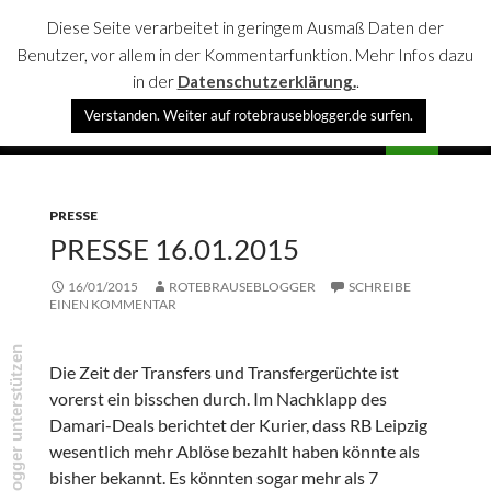
Diese Seite verarbeitet in geringem Ausmaß Daten der
Benutzer, vor allem in der Kommentarfunktion. Mehr Infos dazu
in der
Datenschutzerklärung.
.
Suchen
Verstanden. Weiter auf rotebrauseblogger.de surfen.
rotebrauseblogger
SPRINGE
PRIMÄR
ZUM
MENÜ
INHALT
PRESSE
PRESSE 16.01.2015
16/01/2015
ROTEBRAUSEBLOGGER
SCHREIBE
EINEN KOMMENTAR
rotebrauseblogger unterstützen
Die Zeit der Transfers und Transfergerüchte ist
vorerst ein bisschen durch. Im Nachklapp des
Damari-Deals berichtet der Kurier, dass RB Leipzig
wesentlich mehr Ablöse bezahlt haben könnte als
bisher bekannt. Es könnten sogar mehr als 7