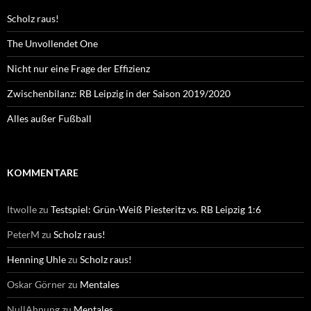
Scholz raus!
The Unvollendet One
Nicht nur eine Frage der Effizienz
Zwischenbilanz: RB Leipzig in der Saison 2019/2020
Alles außer Fußball
KOMMENTARE
Itwolle
zu
Testspiel: Grün-Weiß Piesteritz vs. RB Leipzig 1:6
PeterM
zu
Scholz raus!
Henning Uhle
zu
Scholz raus!
Oskar Görner
zu
Mentales
NullAhnung
zu
Mentales