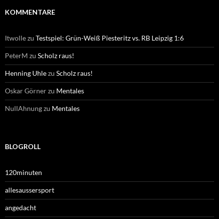
KOMMENTARE
Itwolle
zu
Testspiel: Grün-Weiß Piesteritz vs. RB Leipzig 1:6
PeterM
zu
Scholz raus!
Henning Uhle
zu
Scholz raus!
Oskar Görner
zu
Mentales
NullAhnung
zu
Mentales
BLOGROLL
120minuten
allesaussersport
angedacht