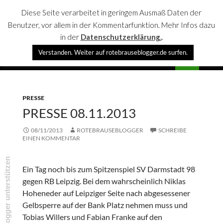
Diese Seite verarbeitet in geringem Ausmaß Daten der
Benutzer, vor allem in der Kommentarfunktion. Mehr Infos dazu
in der
Datenschutzerklärung.
.
Suchen
Verstanden. Weiter auf rotebrauseblogger.de surfen.
rotebrauseblogger
SPRINGE
PRIMÄR
ZUM
MENÜ
INHALT
PRESSE
PRESSE 08.11.2013
08/11/2013
ROTEBRAUSEBLOGGER
SCHREIBE
EINEN KOMMENTAR
rotebrauseblogger unterstützen
Ein Tag noch bis zum Spitzenspiel SV Darmstadt 98
gegen RB Leipzig. Bei dem wahrscheinlich Niklas
Hoheneder auf Leipziger Seite nach abgesessener
Gelbsperre auf der Bank Platz nehmen muss und
Tobias Willers und Fabian Franke auf den