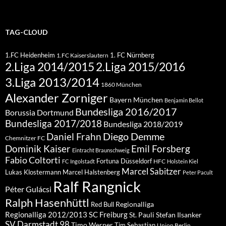
TAG-CLOUD
1.FC Heidenheim
1. FC Nürnberg
1.FC Kaiserslautern
2.Liga 2015/2016
2.Liga 2014/2015
3.Liga 2013/2014
1860 München
Alexander Zorniger
Bayern München
Benjamin Bellot
Bundesliga 2016/2017
Borussia Dortmund
Bundesliga 2017/2018
Bundesliga 2018/2019
Diego Demme
Daniel Frahn
Chemnitzer FC
Dominik Kaiser
Emil Forsberg
Eintracht Braunschweig
Fabio Coltorti
Fortuna Düsseldorf
HFC
FC Ingolstadt
Holstein Kiel
Marcel Sabitzer
Lukas Klostermann
Marcel Halstenberg
Peter Pacult
Ralf Rangnick
Péter Gulácsi
Ralph Hasenhüttl
Regionalliga
Red Bull
Regionalliga 2012/2013
SC Freiburg
St. Pauli
Stefan Ilsanker
SV Darmstadt 98
Timo Werner
Tim Sebastian
Union Berlin