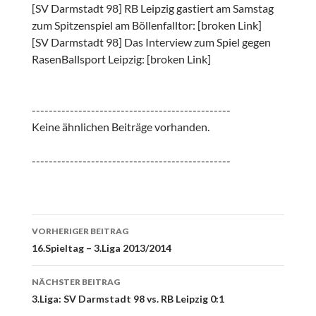
[SV Darmstadt 98] RB Leipzig gastiert am Samstag
zum Spitzenspiel am Böllenfalltor: [broken Link]
[SV Darmstadt 98] Das Interview zum Spiel gegen
RasenBallsport Leipzig: [broken Link]
-----------------------------------------------
Keine ähnlichen Beiträge vorhanden.
-----------------------------------------------
Beitrags-
VORHERIGER BEITRAG
Navigation
16.Spieltag – 3.Liga 2013/2014
NÄCHSTER BEITRAG
3.Liga: SV Darmstadt 98 vs. RB Leipzig 0:1