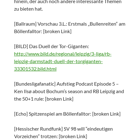
hinein, der auch noch andere interessante Themen
zu bieten hat.
[Ballraum] Vorschau 3.L.: Erstmals „Bullenreiten“ am
Böllenfalltor: [broken Link]
[BILD] Das Duell der Tor-Giganten:
http://www.bild.de/regional/leipzig/3-liga/rb-
leipzig-darmstadt-duell-der-torgiganten-
33301532.bild.html
[Bundesligafanatic] Aufstieg Podcast Episode 5 –
Ken Ilsø about Bochum’s season and RB Leipzig and
the 50+1 rule: [broken Link]
[Echo] Spitzenspiel am Böllenfalltor: [broken Link]
[Hessischer Rundfunk] SV 98 will “eindeutigen
Vorzeichen” trotzen: [broken Link]