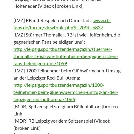
Hoheneder (Video): [broken Link]
[LVZ] RB mit Respekt nach Darmstadt:
www.rb-
fans.de/forum/viewtopic.php?f=20&t=6837
[LVZ] Stürmer Thomalla: „RB ist wie Hoffenheim, die
gegnerischen Fans beleidigen uns“:
http://leipzig.sportbuzzer.de/magazin/stuermer-
thomalla-rb-ist-wie-hoffenheim-die-gegnerischen-
fans-beleidigen-uns/1059
[LVZ] 1200 Teilnehmer beim Glühwürmchen-Umzug
an der Leipziger Red-Bull-Arena:
http://leipzig.sportbuzzer.de/magazin/1200-
teilnehmer-beim-gluehwuermchen-umzug-an-der-
leipziger-red-bull-arena/1066
[MDR] Spitzenspiel steigt am Böllenfalltor: [broken
Link]
[MDR] RB Leipzig vor dem Spitzenspiel (Video):
[broken Link]