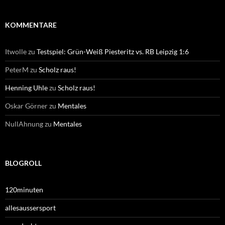
KOMMENTARE
Itwolle
zu
Testspiel: Grün-Weiß Piesteritz vs. RB Leipzig 1:6
PeterM
zu
Scholz raus!
Henning Uhle
zu
Scholz raus!
Oskar Görner
zu
Mentales
NullAhnung
zu
Mentales
BLOGROLL
120minuten
allesaussersport