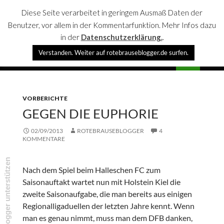
Diese Seite verarbeitet in geringem Ausmaß Daten der
Benutzer, vor allem in der Kommentarfunktion. Mehr Infos dazu
in der
Datenschutzerklärung.
.
Suchen
Verstanden. Weiter auf rotebrauseblogger.de surfen.
rotebrauseblogger
SPRINGE
PRIMÄR
ZUM
MENÜ
INHALT
VORBERICHTE
GEGEN DIE EUPHORIE
02/09/2013
ROTEBRAUSEBLOGGER
4
KOMMENTARE
rotebrauseblogger unterstützen
Nach dem Spiel beim Halleschen FC zum
Saisonauftakt wartet nun mit Holstein Kiel die
zweite Saisonaufgabe, die man bereits aus einigen
Regionalligaduellen der letzten Jahre kennt. Wenn
man es genau nimmt, muss man dem DFB danken,