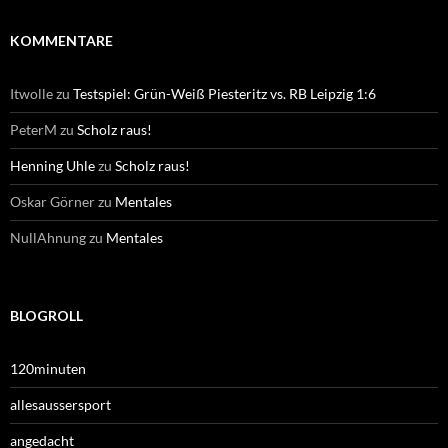
KOMMENTARE
Itwolle
zu
Testspiel: Grün-Weiß Piesteritz vs. RB Leipzig 1:6
PeterM
zu
Scholz raus!
Henning Uhle
zu
Scholz raus!
Oskar Görner
zu
Mentales
NullAhnung
zu
Mentales
BLOGROLL
120minuten
allesaussersport
angedacht