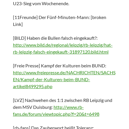
U23-Sieg vom Wochenende.
[11Freunde] Der Fünf-Minuten-Mann: [broken
Link]
[BILD] Haben die Bullen falsch eingekauft?:
http://www.bild.de/regional/leipzig/rb-leipzig/hat-
rb-leipzig-falsch-eingekauft-31897120.bild.html
[Freie Presse] Kampf der Kulturen beim BUND:
http://www.freiepresse.de/NACHRICHTEN/SACHS
EN/Kampf-der-Kulturen-beim-BUND-
artikel8499295.php
[LVZ] Nachwehen des 1:1 zwischen RB Leipzig und
dem MSV Duisburg:
http://www.rb-
fans.de/forum/viewtopic.php?f=20&t=6498
[rb-fans] Das Zauberwort heißt Toleranz: