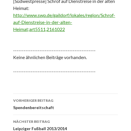
[Südwestpresse] Schrof auf Dienstreise in der alten
Heimat:
http://www.swp.de/gaildorf/lokales/region/Schrof-
auf-Dienstreise-in-der-alten-
Heimat;art5511,2161022
-----------------------------------------------
Keine ähnlichen Beiträge vorhanden.
-----------------------------------------------
Beitrags-
VORHERIGER BEITRAG
Navigation
Spendenbereitschaft
NÄCHSTER BEITRAG
Leipziger Fußball 2013/2014