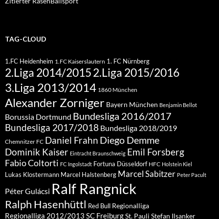
Zitierter RasenBallsport
TAG-CLOUD
1.FC Heidenheim
1. FC Nürnberg
1.FC Kaiserslautern
2.Liga 2015/2016
2.Liga 2014/2015
3.Liga 2013/2014
1860 München
Alexander Zorniger
Bayern München
Benjamin Bellot
Bundesliga 2016/2017
Borussia Dortmund
Bundesliga 2017/2018
Bundesliga 2018/2019
Diego Demme
Daniel Frahn
Chemnitzer FC
Dominik Kaiser
Emil Forsberg
Eintracht Braunschweig
Fabio Coltorti
Fortuna Düsseldorf
HFC
FC Ingolstadt
Holstein Kiel
Marcel Sabitzer
Lukas Klostermann
Marcel Halstenberg
Peter Pacult
Ralf Rangnick
Péter Gulácsi
Ralph Hasenhüttl
Regionalliga
Red Bull
Regionalliga 2012/2013
SC Freiburg
St. Pauli
Stefan Ilsanker