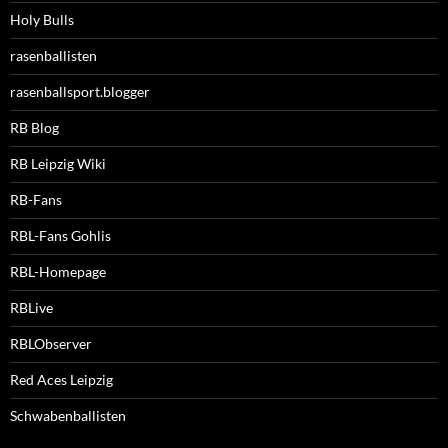
Holy Bulls
rasenballisten
rasenballsport.blogger
RB Blog
RB Leipzig Wiki
RB-Fans
RBL-Fans Gohlis
RBL-Homepage
RBLive
RBLObserver
Red Aces Leipzig
Schwabenballisten