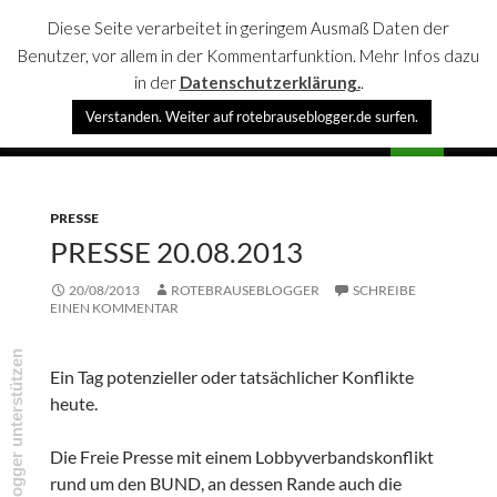
Diese Seite verarbeitet in geringem Ausmaß Daten der
Benutzer, vor allem in der Kommentarfunktion. Mehr Infos dazu
in der
Datenschutzerklärung.
.
Suchen
Verstanden. Weiter auf rotebrauseblogger.de surfen.
rotebrauseblogger
SPRINGE
PRIMÄR
ZUM
MENÜ
INHALT
PRESSE
PRESSE 20.08.2013
20/08/2013
ROTEBRAUSEBLOGGER
SCHREIBE
EINEN KOMMENTAR
rotebrauseblogger unterstützen
Ein Tag potenzieller oder tatsächlicher Konflikte
heute.
Die Freie Presse mit einem Lobbyverbandskonflikt
rund um den BUND, an dessen Rande auch die