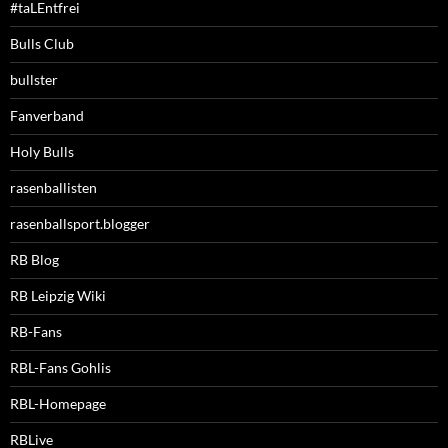
#taLEntfrei
Bulls Club
bullster
Fanverband
Holy Bulls
rasenballisten
rasenballsport.blogger
RB Blog
RB Leipzig Wiki
RB-Fans
RBL-Fans Gohlis
RBL-Homepage
RBLive