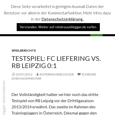
Diese Seite verarbeitet in geringem Ausmaß Daten der
Benutzer, vor allem in der Kommentarfunktion. Mehr Infos dazu
in der
Datenschutzerklärung.
.
Suchen
Verstanden. Weiter auf rotebrauseblogger.de surfen.
rotebrauseblogger
SPRINGE
PRIMÄR
ZUM
MENÜ
INHALT
SPIELBERICHTE
TESTSPIEL: FC LIEFERING VS.
RB LEIPZIG 0:1
02/07/2013
ROTEBRAUSEBLOGGER
SCHREIBE
EINEN KOMMENTAR
rotebrauseblogger unterstützen
Der Vollständigkeit halber sei hier noch das dritte
Testspiel von RB Leipzig vor der Drittligasaison
2013/2014 erwähnt. Das zweite im Rahmen des
Trainingslagers in Österreich. Diesmal gegen den