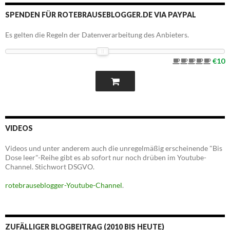
SPENDEN FÜR ROTEBRAUSEBLOGGER.DE VIA PAYPAL
Es gelten die Regeln der Datenverarbeitung des Anbieters.
€10
VIDEOS
Videos und unter anderem auch die unregelmäßig erscheinende "Bis
Dose leer"-Reihe gibt es ab sofort nur noch drüben im Youtube-
Channel. Stichwort DSGVO.
rotebrauseblogger-Youtube-Channel
.
ZUFÄLLIGER BLOGBEITRAG (2010 BIS HEUTE)