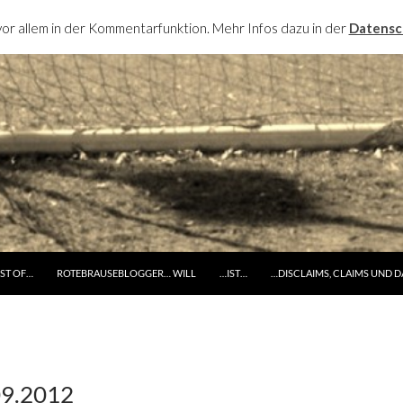
or allem in der Kommentarfunktion. Mehr Infos dazu in der
Datensc
RINGE ZUM INHALT
ST OF…
ROTEBRAUSEBLOGGER… WILL
…IST…
…DISCLAIMS, CLAIMS UND 
09.2012