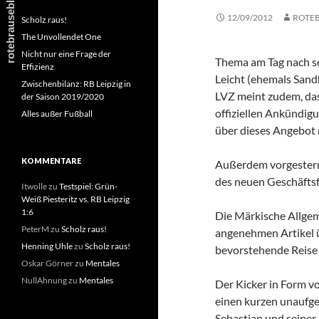
12/09/2012
ROTE
Scholz raus!
The Unvollendet One
Nicht nur eine Frage der
Thema am Tag nach se
Effizienz
Leicht (ehemals Sandh
Zwischenbilanz: RB Leipzig in
LVZ meint zudem, da
der Saison 2019/2020
offiziellen Ankündig
Alles außer Fußball
über dieses Angebot
KOMMENTARE
Außerdem vorgestern 
des neuen Geschäftsf
Itwolle
zu
Testspiel: Grün-
Weiß Piesteritz vs. RB Leipzig
1:6
Die Märkische Allge
PeterM
zu
Scholz raus!
angenehmen Artikel ü
Henning Uhle
zu
Scholz raus!
bevorstehende Reise
Oskar Görner
zu
Mentales
NullAhnung
zu
Mentales
Der Kicker in Form v
einen kurzen unaufg
Sebastian und seiner R