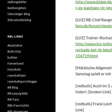
http://www.kicker.de
stellungsfehler
r-ex-kapitaen-ist-jetz
textilvergehen
Übersteiger-Blog
[LVZ] RB-Chef Rangn
Zebrastreifenblog
fans.de/forum/view
RBL-LINKS
[LVZ] Trainer-Rochad
http://www.lvz-online
#taLEntfrei
rochade-bei-rb-leipz
Bulls Club
154719.html
bullster
Fanverband
[Märkische Allgemeine
Holy Bulls
Samstag spielt er mit
rasenballisten
rasenballsport.blogger
[redbulls] Auch im 3.
RB Blog
holen!: [broken Link]
RB Leipzig Wiki
RB-Fans
[redbulls] Frank Leic
RBL-Fans Gohlis
Link]
RBL-Homepage