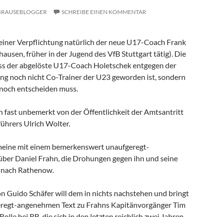
BRAUSEBLOGGER
SCHREIBE EINEN KOMMENTAR
iner Verpflichtung natürlich der neue U17-Coach Frank
ausen, früher in der Jugend des VfB Stuttgart tätig). Die
ss der abgelöste U17-Coach Holetschek entgegen der
ung noch nicht Co-Trainer der U23 geworden ist, sondern
 noch entscheiden muss.
fast unbemerkt von der Öffentlichkeit der Amtsantritt
ührers Ulrich Wolter.
meine mit einem bemerkenswert unaufgeregt-
ber Daniel Frahn, die Drohungen gegen ihn und seine
 nach Rathenow.
on Guido Schäfer will dem in nichts nachstehen und bringt
eregt-angenehmen Text zu Frahns Kapitänvorgänger Tim
olle bei RB, die sich in den letzten reichlich zwei Jahren