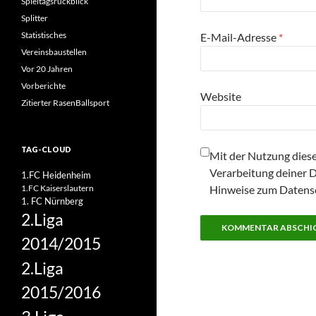
Spieltagsrückblick
Splitter
Statistisches
E-Mail-Adresse
*
Vereinsbaustellen
Vor 20 Jahren
Vorberichte
Website
Zitierter RasenBallsport
TAG-CLOUD
Mit der Nutzung diese
Verarbeitung deiner 
1.FC Heidenheim
1.FC Kaiserslautern
Hinweise zum Datensc
1. FC Nürnberg
2.Liga
2014/2015
2.Liga
2015/2016