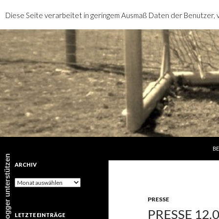
Diese Seite verarbeitet in geringem Ausmaß Daten der Benutzer, v
SP
Suchen
rotebrauseblogger
BE
rotebrauseblogger unterstützen
ARCHIV
Archiv
PRESSE
PRESSE 12.
LETZTE EINTRÄGE