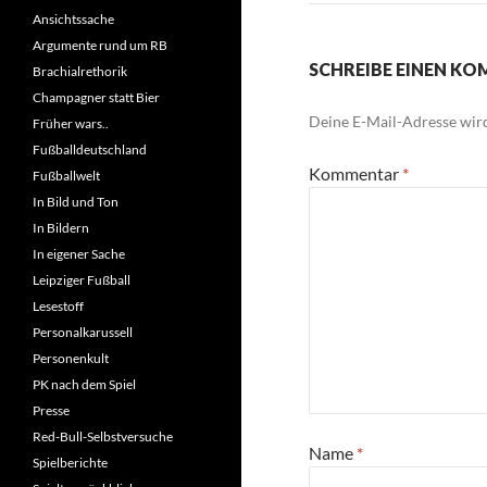
Ansichtssache
Argumente rund um RB
SCHREIBE EINEN K
Brachialrethorik
Champagner statt Bier
Deine E-Mail-Adresse wird 
Früher wars..
Fußballdeutschland
Kommentar
*
Fußballwelt
In Bild und Ton
In Bildern
In eigener Sache
Leipziger Fußball
Lesestoff
Personalkarussell
Personenkult
PK nach dem Spiel
Presse
Red-Bull-Selbstversuche
Name
*
Spielberichte