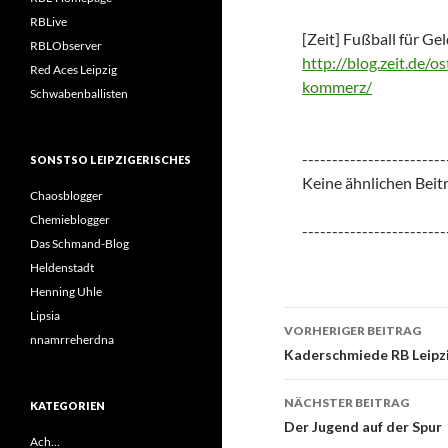
RBLive
[Zeit] Fußball für G
RBLObserver
http://blog.zeit.de/
Red Aces Leipzig
kommerz/
Schwabenballisten
------------------------
SONSTSO LEIPZIGERISCHES
Keine ähnlichen Beit
Chaosblogger
Chemieblogger
------------------------
Das Schmand-Blog
Heldenstadt
Henning Uhle
Beitrags-
Lipsia
VORHERIGER BEITRAG
nnamrreherdna
Navigation
Kaderschmiede RB Leipz
NÄCHSTER BEITRAG
KATEGORIEN
Der Jugend auf der Spur
Ach…