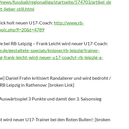
/news/fussball/regionalliga/startseite/574703/artikel_de
t-lieber-still.html
ick holt neuen U17-Coach:
http://www.rb-
topic.php?f=20&t=4789
e bei RB-Leipzig – Frank Leicht wird neuer U17-Coach:
.de/gestaltete-specials/knipser/rb-leipzig/trainer-
ig-frank-leicht-wird-neuer-u17-coach/r-rb-leipzig-a-
] Daniel Frahn kritisiert Randalierer und wird bedroht /
 RB Leipzig in Rathenow: [broken Link]
 Auswärtsspiel 3 Punkte und damit den 3. Saisonsieg
ht wird neuer U17-Trainer bei den Roten Bullen!: [broken