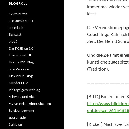
BLOGROLL
immer mal wieder ver
lässt.
120minuten
allesaussersport
Die Vereinshomepage
angedacht
Coach Ingo Kahlisch be
Ballsalat
Zeit. Der Bernd Schrö
blog5
Das FCSBlog 2.0
Und die Zeit mit eine
Fokus Fussball
künstliche zugespitz
Hertha BSC Blog
(Tradition).
Jens Weinreich
Kickschuh-Blog
———————————
Nur der FCM!
Pleitegeigers Weblog
[BILD] Bullen holen 
Schwarz und Blau
http://www.bild.de/re
SG Neureich-Bimbeshausen
entdecker-26154818.
Spielverlagerung
sportinsider
[Kicker] Nach zwei Jah
Stehblog