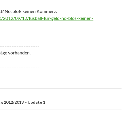
eld? Nö, bloß keinen Kommerz:
ost/2012/09/12/fusball-fur-geld-no-blos-keinen-
-----------------------
räge vorhanden.
-----------------------
ig 2012/2013 – Update 1