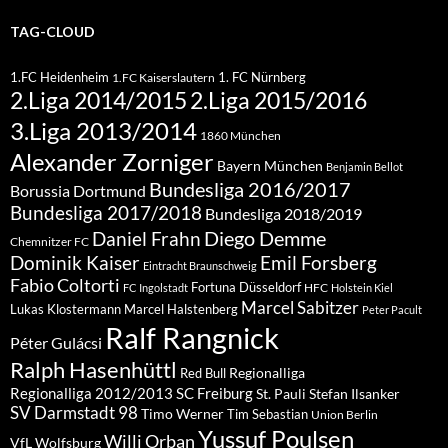
TAG-CLOUD
1.FC Heidenheim
1. FC Nürnberg
1.FC Kaiserslautern
2.Liga 2015/2016
2.Liga 2014/2015
3.Liga 2013/2014
1860 München
Alexander Zorniger
Bayern München
Benjamin Bellot
Bundesliga 2016/2017
Borussia Dortmund
Bundesliga 2017/2018
Bundesliga 2018/2019
Diego Demme
Daniel Frahn
Chemnitzer FC
Dominik Kaiser
Emil Forsberg
Eintracht Braunschweig
Fabio Coltorti
Fortuna Düsseldorf
HFC
FC Ingolstadt
Holstein Kiel
Marcel Sabitzer
Lukas Klostermann
Marcel Halstenberg
Peter Pacult
Ralf Rangnick
Péter Gulácsi
Ralph Hasenhüttl
Regionalliga
Red Bull
Regionalliga 2012/2013
SC Freiburg
St. Pauli
Stefan Ilsanker
SV Darmstadt 98
Timo Werner
Tim Sebastian
Union Berlin
Yussuf Poulsen
Willi Orban
VfL Wolfsburg