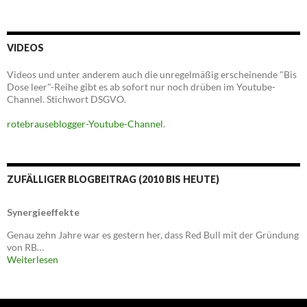
VIDEOS
Videos und unter anderem auch die unregelmäßig erscheinende "Bis
Dose leer"-Reihe gibt es ab sofort nur noch drüben im Youtube-
Channel. Stichwort DSGVO.
rotebrauseblogger-Youtube-Channel
.
ZUFÄLLIGER BLOGBEITRAG (2010 BIS HEUTE)
Synergieeffekte
Genau zehn Jahre war es gestern her, dass Red Bull mit der Gründung
von RB…
Weiterlesen