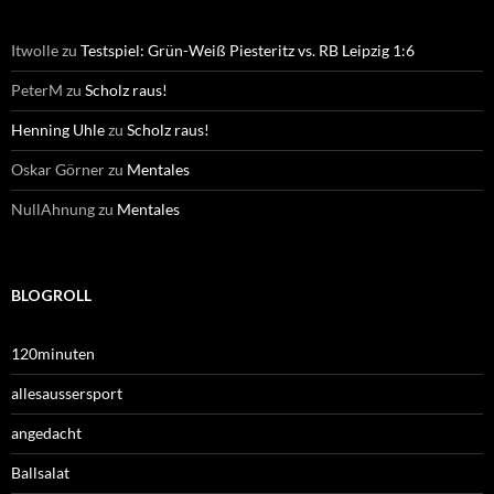
Itwolle
zu
Testspiel: Grün-Weiß Piesteritz vs. RB Leipzig 1:6
PeterM
zu
Scholz raus!
Henning Uhle
zu
Scholz raus!
Oskar Görner
zu
Mentales
NullAhnung
zu
Mentales
BLOGROLL
120minuten
allesaussersport
angedacht
Ballsalat