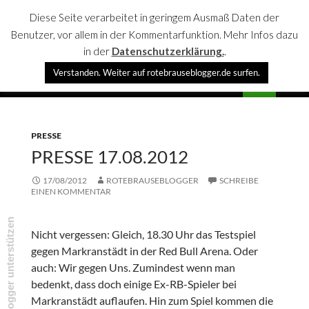
Diese Seite verarbeitet in geringem Ausmaß Daten der
Benutzer, vor allem in der Kommentarfunktion. Mehr Infos dazu
in der
Datenschutzerklärung.
.
Suchen
Verstanden. Weiter auf rotebrauseblogger.de surfen.
rotebrauseblogger
SPRINGE
PRIMÄR
ZUM
MENÜ
INHALT
PRESSE
PRESSE 17.08.2012
17/08/2012
ROTEBRAUSEBLOGGER
SCHREIBE
EINEN KOMMENTAR
rotebrauseblogger unterstützen
Nicht vergessen: Gleich, 18.30 Uhr das Testspiel
gegen Markranstädt in der Red Bull Arena. Oder
auch: Wir gegen Uns. Zumindest wenn man
bedenkt, dass doch einige Ex-RB-Spieler bei
Markranstädt auflaufen. Hin zum Spiel kommen die