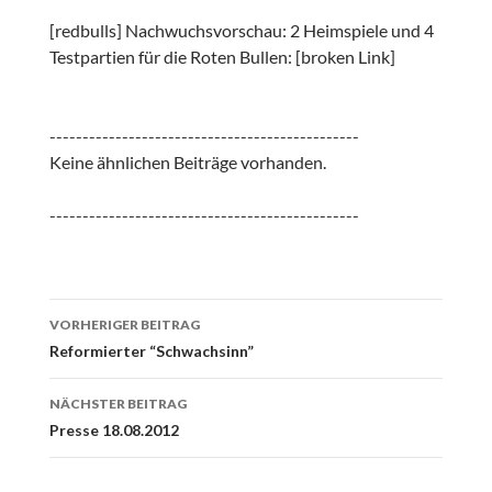
[redbulls] Nachwuchsvorschau: 2 Heimspiele und 4
Testpartien für die Roten Bullen: [broken Link]
-----------------------------------------------
Keine ähnlichen Beiträge vorhanden.
-----------------------------------------------
Beitrags-
VORHERIGER BEITRAG
Navigation
Reformierter “Schwachsinn”
NÄCHSTER BEITRAG
Presse 18.08.2012