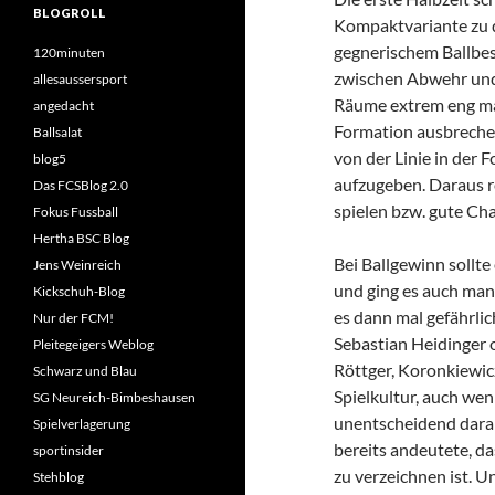
BLOGROLL
Kompaktvariante zu d
gegnerischem Ballbes
120minuten
zwischen Abwehr und A
allesaussersport
Räume extrem eng mac
angedacht
Formation ausbrechen 
Ballsalat
von der Linie in der
blog5
aufzugeben. Daraus re
Das FCSBlog 2.0
spielen bzw. gute Cha
Fokus Fussball
Hertha BSC Blog
Bei Ballgewinn sollt
Jens Weinreich
und ging es auch man
Kickschuh-Blog
es dann mal gefährli
Nur der FCM!
Sebastian Heidinger 
Pleitegeigers Weblog
Röttger, Koronkiewicz
Schwarz und Blau
Spielkultur, auch wen
SG Neureich-Bimbeshausen
unentscheidend daran 
Spielverlagerung
bereits andeutete, da
sportinsider
zu verzeichnen ist. Un
Stehblog