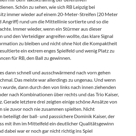
ienen. Schön zu sehen, wie sich RB Leipzig bei
itz immer wieder auf einem 20-Meter-Streifen (20 Meter
ngriff) rund um die Mittellinie sortierte und so die
hte. Immer wieder, wenn ein Stürmer aus dieser
und den Verteidiger angreifen wollte, das klare Signal
 Formation zu bleiben und nicht ohne Not die Kompaktheit
sultierte ein extrem enges Spielfeld und wenig Platz zu
ncen für RB, den Ball zu gewinnen.
e es dann schnell und ausschwärmend nach vorn gehen
chmal. Das meiste war allerdings zu ungenau. Und wenn
ch wurde, dann durch den von links nach innen ziehenden
oder nach Kombinationen über rechts und das Trio Kaiser,
. Gerade letztere drei zeigten einige schöne Ansätze von
n sie zuvor noch nie zusammen spielten. Nicht
beteiligt der ball- und passsichere Dominik Kaiser, der
ss mit ihm im Mittelfeld ein deutlicher Qualitätsgewinn
d dabei war er noch gar nicht richtig ins Spiel