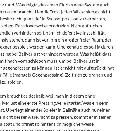
anz rund. Was zeigte, dass man für das neue System auch
rtrauen braucht. Henrik Ernst jedenfalls schien es nicht
besitz nicht ganz tief in Sechserposition zu verharren,
 sollen. Paradoxerweise produziert Nichtaufrücken
ntlich verhindern soll, nämlich defensive Instabilität.
ensiv stehen, dann ist vor ihm ein großer freier Raum, der
egner bespielt werden kann. Und genau dies soll ja durch
sing bei Ballverlust verhindert werden. Was heißt, dass
 mit nach vorn schieben muss, um bei Ballverlust in
r gegenpressen zu können. Ist er nicht mit aufgerückt, hat
r Fälle (mangels Gegenpressing), Zeit sich zu ordnen und
 zu spielen.
tem braucht es deshalb, weil man in diesem ohne
verlust eine erste Pressingwelle startet. Was ein sehr
st. Überlegt einer der Spieler in Ballnähe auch nur einen
nicht besser wäre, nicht zu pressen, kommt er in seiner
spät und öffnet so hinter sich möglicherweise
cheidenden Raum. Ich werde im Laufe der nächsten