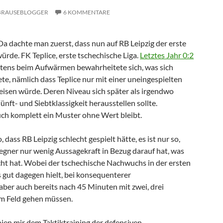
BRAUSEBLOGGER
6 KOMMENTARE
a dachte man zuerst, dass nun auf RB Leipzig der erste
würde. FK Teplice, erste tschechische Liga.
Letztes Jahr 0:2
stens beim Aufwärmen bewahrheitete sich, was sich
e, nämlich dass Teplice nur mit einer uneingespielten
isen würde. Deren Niveau sich später als irgendwo
nft- und Siebtklassigkeit herausstellen sollte.
ch komplett ein Muster ohne Wert bleibt.
o, dass RB Leipzig schlecht gespielt hätte, es ist nur so,
Gegner nur wenig Aussagekraft in Bezug darauf hat, was
ht hat. Wobei der tschechische Nachwuchs in der ersten
 gut dagegen hielt, bei konsequenterer
er auch bereits nach 45 Minuten mit zwei, drei
m Feld gehen müssen.
hien mir dem Taktiktraining der defensiven