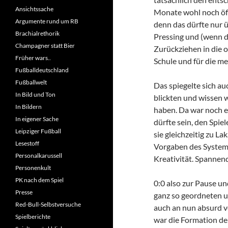
Ansichtssache
Monate wohl noch öf
Argumente rund um RB
denn das dürfte nur 
Brachialrethorik
Pressing und (wenn d
Champagner statt Bier
Zurückziehen in die
Früher wars..
Schule und für die me
Fußballdeutschland
Fußballwelt
Das spiegelte sich au
In Bild und Ton
blickten und wissen w
In Bildern
haben. Da war noch e
In eigener Sache
dürfte sein, den Spi
Leipziger Fußball
sie gleichzeitig zu L
Lesestoff
Vorgaben des Systems 
Personalkarussell
Kreativität. Spannen
Personenkult
PK nach dem Spiel
0:0 also zur Pause un
Presse
ganz so geordneten u
Red-Bull-Selbstversuche
auch an nun absurd v
Spielberichte
war die Formation de