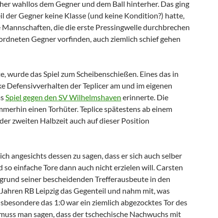
her wahllos dem Gegner und dem Ball hinterher. Das ging
il der Gegner keine Klasse (und keine Kondition?) hatte,
e Mannschaften, die die erste Pressingwelle durchbrechen
rdneten Gegner vorfinden, auch ziemlich schief gehen
te, wurde das Spiel zum Scheibenschießen. Eines das in
ke Defensivverhalten der Teplicer am und im eigenen
as
Spiel gegen den SV Wilhelmshaven
erinnerte. Die
mmerhin einen Torhüter. Teplice spätestens ab einem
der zweiten Halbzeit auch auf dieser Position
ich angesichts dessen zu sagen, dass er sich auch selber
so einfache Tore dann auch nicht erzielen will. Carsten
grund seiner bescheidenden Trefferausbeute in den
i Jahren RB Leipzig das Gegenteil und nahm mit, was
sbesondere das 1:0 war ein ziemlich abgezocktes Tor des
 muss man sagen, dass der tschechische Nachwuchs mit