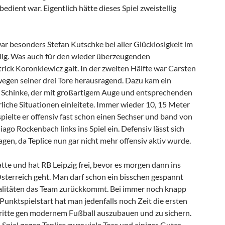
edient war. Eigentlich hätte dieses Spiel zweistellig
war besonders Stefan Kutschke bei aller Glücklosigkeit im
llig. Was auch für den wieder überzeugenden
rick Koronkiewicz galt. In der zweiten Hälfte war Carsten
egen seiner drei Tore herausragend. Dazu kam ein
l Schinke, der mit großartigem Auge und entsprechenden
liche Situationen einleitete. Immer wieder 10, 15 Meter
spielte er offensiv fast schon einen Sechser und band von
ago Rockenbach links ins Spiel ein. Defensiv lässt sich
agen, da Teplice nun gar nicht mehr offensiv aktiv wurde.
te und hat RB Leipzig frei, bevor es morgen dann ins
Österreich geht. Man darf schon ein bisschen gespannt
alitäten das Team zurückkommt. Bei immer noch knapp
unktspielstart hat man jedenfalls noch Zeit die ersten
ritte gen modernem Fußball auszubauen und zu sichern.
m Spiel gegen Teplice zwar viele Tore und einiges Gutes