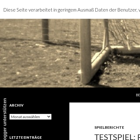
Diese Seite verarbeitet in geringem Ausmaß Daten der Benutzer, v
SP
Suchen
rotebrauseblogger
BE
rotebrauseblogger unterstützen
ARCHIV
Archiv
SPIELBERICHTE
TESTSPIEL: 
LETZTE EINTRÄGE