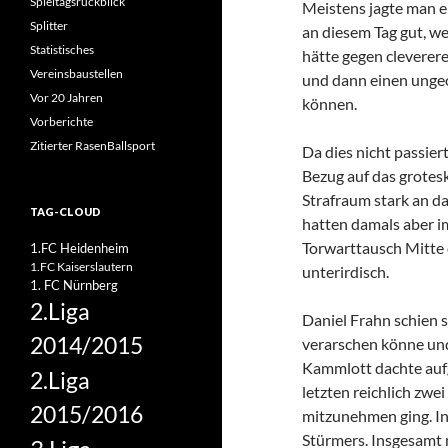
Spieltagsrückblick
Meistens jagte man e
Splitter
an diesem Tag gut, we
Statistisches
hätte gegen cleverer
Vereinsbaustellen
und dann einen ungeo
Vor 20 Jahren
können.
Vorberichte
Zitierter RasenBallsport
Da dies nicht passier
Bezug auf das grotes
Strafraum stark an d
TAG-CLOUD
hatten damals aber i
Torwarttausch Mitte 
1.FC Heidenheim
1.FC Kaiserslautern
unterirdisch.
1. FC Nürnberg
2.Liga
Daniel Frahn schien s
2014/2015
verarschen könne und 
Kammlott dachte auf
2.Liga
letzten reichlich zwe
2015/2016
mitzunehmen ging. In
Stürmers. Insgesamt