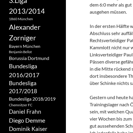
3.Liga
dem 6:0 mehr als gut b
2013/2014
ausgehen müssen.
1860 München
Alexander
In der ersten Hälfte 
Abschluss sehr auffä
Zorniger
Rechtsverteidiger Pat
Bayern München
Kammlott nicht nur w
Benjamin Bellot
Linksverteidiger Pau
Borussia Dortmund
Pässen diverse gefähr
Bundesliga
in die Mitte rückend 
2016/2017
dort insbesondere Thi
Bundesliga
über Schinke nichts s
2017/2018
Gestern und heute hat
Bundesliga 2018/2019
Trainingslager nach 
Chemnitzer FC
Daniel Frahn
sein, mit welchen Qu
vier Wochen bis zum P
Diego Demme
gut aussehenden Sch
Dominik Kaiser
Ich jedenfalls habe i