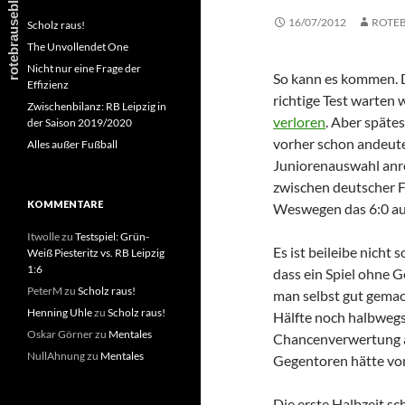
16/07/2012
ROTE
Scholz raus!
The Unvollendet One
Nicht nur eine Frage der
So kann es kommen. D
Effizienz
richtige Test warten 
Zwischenbilanz: RB Leipzig in
verloren
. Aber späte
der Saison 2019/2020
vorher schon andeutet
Alles außer Fußball
Juniorenauswahl anre
zwischen deutscher Fü
KOMMENTARE
Weswegen das 6:0 au
Itwolle
zu
Testspiel: Grün-
Es ist beileibe nicht s
Weiß Piesteritz vs. RB Leipzig
1:6
dass ein Spiel ohne 
PeterM
zu
Scholz raus!
man selbst gut gemac
Henning Uhle
zu
Scholz raus!
Hälfte noch halbwegs
Oskar Görner
zu
Mentales
Chancenverwertung ab
NullAhnung
zu
Mentales
Gegentoren hätte vo
Die erste Halbzeit sc