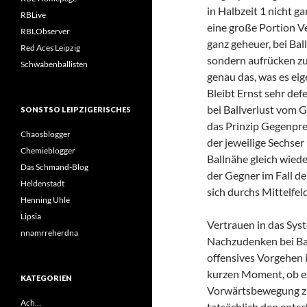
in Halbzeit 1 nicht g
RBLive
eine große Portion Ve
RBLObserver
ganz geheuer, bei Ball
Red Aces Leipzig
sondern aufrücken zu
Schwabenballisten
genau das, was es eige
Bleibt Ernst sehr def
bei Ballverlust vom G
SONSTSO LEIPZIGERISCHES
das Prinzip Gegenpres
Chaosblogger
der jeweilige Sechser
Chemieblogger
Ballnähe gleich wiede
Das Schmand-Blog
der Gegner im Fall de
Heldenstadt
sich durchs Mittelfeld
Henning Uhle
Lipsia
Vertrauen in das Sys
nnamrreherdna
Nachzudenken bei Ball
offensives Vorgehen i
kurzen Moment, ob es 
KATEGORIEN
Vorwärtsbewegung zu 
Ach…
tatsächlich den ents