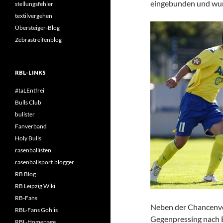
eingebunden und wurd
stellungsfehler
textilvergehen
Übersteiger-Blog
Zebrastreifenblog
RBL-LINKS
#taLEntfrei
Bulls Club
bullster
Fanverband
Holy Bulls
rasenballisten
rasenballsport.blogger
RB Blog
RB Leipzig Wiki
RB-Fans
Neben der Chancenver
RBL-Fans Gohlis
Gegenpressing nach B
RBL-Homepage