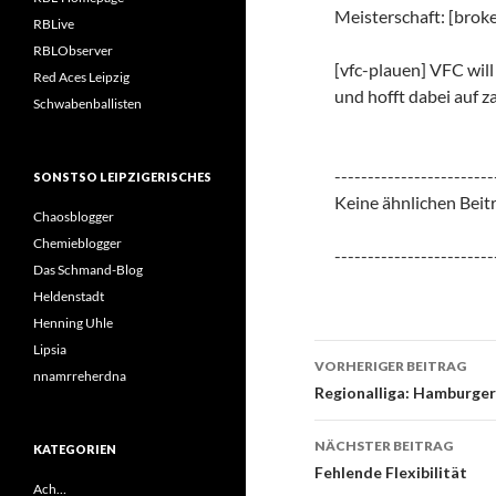
Meisterschaft: [broke
RBLive
RBLObserver
[vfc-plauen] VFC will
Red Aces Leipzig
und hofft dabei auf z
Schwabenballisten
------------------------
SONSTSO LEIPZIGERISCHES
Keine ähnlichen Beit
Chaosblogger
Chemieblogger
------------------------
Das Schmand-Blog
Heldenstadt
Henning Uhle
Beitrags-
Lipsia
VORHERIGER BEITRAG
nnamrreherdna
Navigation
Regionalliga: Hamburger S
NÄCHSTER BEITRAG
KATEGORIEN
Fehlende Flexibilität
Ach…