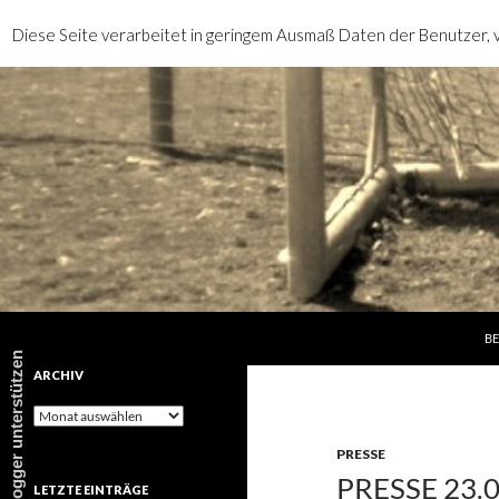
Diese Seite verarbeitet in geringem Ausmaß Daten der Benutzer, v
SP
Suchen
rotebrauseblogger
BE
rotebrauseblogger unterstützen
ARCHIV
Archiv
PRESSE
PRESSE 23.
LETZTE EINTRÄGE