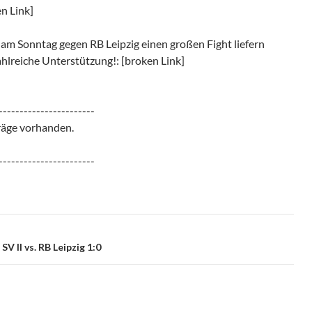
n Link]
 am Sonntag gegen RB Leipzig einen großen Fight liefern
ahlreiche Unterstützung!: [broken Link]
-----------------------
räge vorhanden.
-----------------------
V II vs. RB Leipzig 1:0