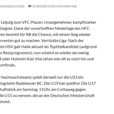
BRAUSEBLOGGER
SCHREIBE EINEN KOMMENTAR
Leipzig zum VFC Plauen. Unangenehmer, kampfstarker
 Gegner. Dank der unverhofften Niederlage des HFC
en besteht für RB die Chance, mit einem Sieg wieder
renten gut zu machen. Verrückte Liga. Nach der
m HSV galt Halle aktuell als Toptitelkandidat (aufgrund
es Restprogramms), nun scheint es wieder ein wenig
 oder Holstein Kiel. Mal sehen wie oft es noch hin und
onfinale..
n Nachwuchsteams spielt derweil nur die U23 ein
stag beim Radebeuler BC. Die U19 hat spielfrei. Die U17
schaftskick am Samstag, 11Uhr am Cottaweg gegen
ie U15 zu nennen, die an der Deutschen Meisterschaft
nimmt.
—————————————————-