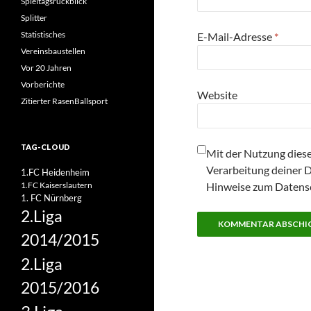
Spieltagsrückblick
Splitter
Statistisches
E-Mail-Adresse
*
Vereinsbaustellen
Vor 20 Jahren
Vorberichte
Website
Zitierter RasenBallsport
TAG-CLOUD
Mit der Nutzung diese
Verarbeitung deiner 
1.FC Heidenheim
1.FC Kaiserslautern
Hinweise zum Datensc
1. FC Nürnberg
2.Liga
2014/2015
2.Liga
2015/2016