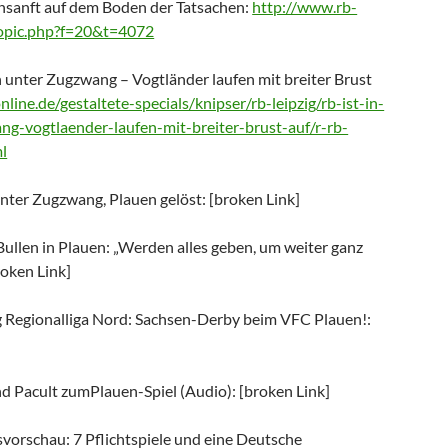
nsanft auf dem Boden der Tatsachen:
http://www.rb-
topic.php?f=20&t=4072
n unter Zugzwang – Vogtländer laufen mit breiter Brust
line.de/gestaltete-specials/knipser/rb-leipzig/rb-ist-in-
g-vogtlaender-laufen-mit-breiter-brust-auf/r-rb-
l
ter Zugzwang, Plauen gelöst: [broken Link]
Bullen in Plauen: „Werden alles geben, um weiter ganz
roken Link]
tag Regionalliga Nord: Sachsen-Derby beim VFC Plauen!:
nd Pacult zumPlauen-Spiel (Audio): [broken Link]
vorschau: 7 Pflichtspiele und eine Deutsche