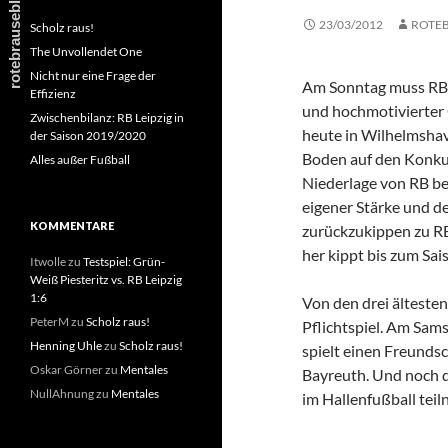
23/03/2012
ROTE
Scholz raus!
The Unvollendet One
Nicht nur eine Frage der
Am Sonntag muss RB 
Effizienz
und hochmotivierter
Zwischenbilanz: RB Leipzig in
heute in Wilhelmshav
der Saison 2019/2020
Boden auf den Konkur
Alles außer Fußball
Niederlage von RB bei
eigener Stärke und d
KOMMENTARE
zurückzukippen zu RB
her kippt bis zum Sais
Itwolle
zu
Testspiel: Grün-
Weiß Piesteritz vs. RB Leipzig
1:6
Von den drei älteste
PeterM
zu
Scholz raus!
Pflichtspiel. Am Sam
Henning Uhle
zu
Scholz raus!
spielt einen Freund
Oskar Görner
zu
Mentales
Bayreuth. Und noch d
NullAhnung
zu
Mentales
im Hallenfußball teil
———————————