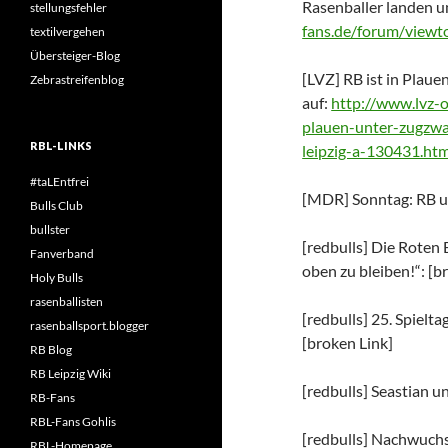
Rasenballer landen u
stellungsfehler
fans.de/forum/view
textilvergehen
Übersteiger-Blog
[LVZ] RB ist in Plaue
Zebrastreifenblog
auf:
http://www.lvz-on
plauen-unter-zugzwan
RBL-LINKS
leipzig-a-130431.htm
#taLEntfrei
[MDR] Sonntag: RB un
Bulls Club
bullster
[redbulls] Die Roten 
Fanverband
oben zu bleiben!“: [b
Holy Bulls
rasenballisten
[redbulls] 25. Spiel
rasenballsport.blogger
[broken Link]
RB Blog
RB Leipzig Wiki
[redbulls] Seastian u
RB-Fans
RBL-Fans Gohlis
[redbulls] Nachwuchs
RBL-Homepage