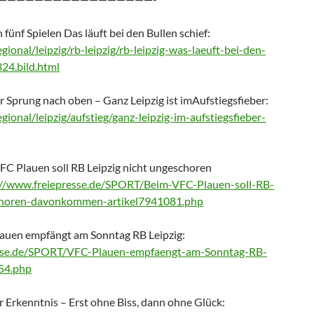
 fünf Spielen Das läuft bei den Bullen schief:
gional/leipzig/rb-leipzig/rb-leipzig-was-laeuft-bei-den-
24.bild.html
r Sprung nach oben – Ganz Leipzig ist imAufstiegsfieber:
gional/leipzig/aufstieg/ganz-leipzig-im-aufstiegsfieber-
VFC Plauen soll RB Leipzig nicht ungeschoren
://www.freiepresse.de/SPORT/Beim-VFC-Plauen-soll-RB-
schoren-davonkommen-artikel7941081.php
lauen empfängt am Sonntag RB Leipzig:
esse.de/SPORT/VFC-Plauen-empfaengt-am-Sonntag-RB-
954.php
r Erkenntnis – Erst ohne Biss, dann ohne Glück: