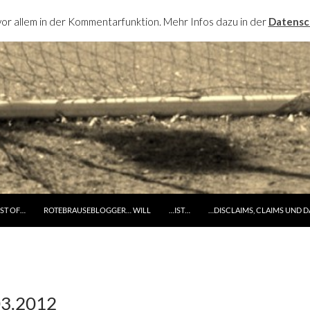
or allem in der Kommentarfunktion. Mehr Infos dazu in der
Datensc
RINGE ZUM INHALT
ST OF…
ROTEBRAUSEBLOGGER… WILL
…IST…
…DISCLAIMS, CLAIMS UND 
03.2012