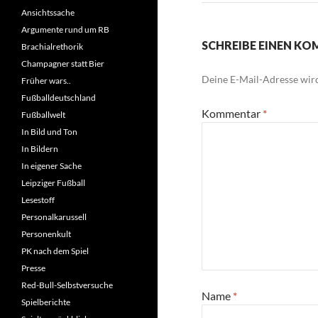
Ansichtssache
Argumente rund um RB
SCHREIBE EINEN K
Brachialrethorik
Champagner statt Bier
Deine E-Mail-Adresse wird 
Früher wars..
Fußballdeutschland
Kommentar
*
Fußballwelt
In Bild und Ton
In Bildern
In eigener Sache
Leipziger Fußball
Lesestoff
Personalkarussell
Personenkult
PK nach dem Spiel
Presse
Red-Bull-Selbstversuche
Name
*
Spielberichte