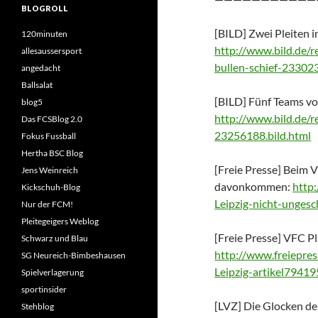
BLOGROLL
[BILD] Zwei Pleiten in
120minuten
http://www.bild.de/re
allesaussersport
bullen-schief-233023
angedacht
Ballsalat
[BILD] Fünf Teams vo
blog5
http://www.bild.de/re
Das FCSBlog 2.0
23256188.bild.html
Fokus Fussball
Hertha BSC Blog
[Freie Presse] Beim 
Jens Weinreich
davonkommen:
http
Kickschuh-Blog
Leipzig-nicht-unge
Nur der FCM!
Pleitegeigers Weblog
[Freie Presse] VFC P
Schwarz und Blau
http://www.freiepr
SG Neureich-Bimbeshausen
Leipzig-artikel7941
Spielverlagerung
sportinsider
[LVZ] Die Glocken de
Stehblog