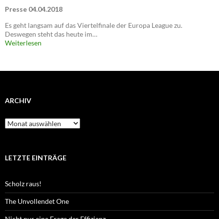
Presse 04.04.2018
Es geht langsam auf das Viertelfinale der Europa League zu.
Deswegen steht das heute im…
Weiterlesen
ARCHIV
Archiv
LETZTE EINTRÄGE
Scholz raus!
The Unvollendet One
Nicht nur eine Frage der Effizienz