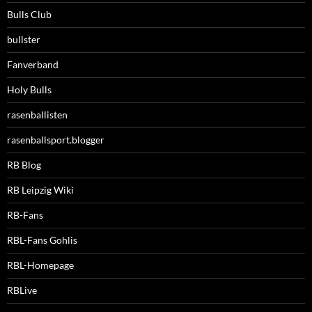
Bulls Club
bullster
Fanverband
Holy Bulls
rasenballisten
rasenballsport.blogger
RB Blog
RB Leipzig Wiki
RB-Fans
RBL-Fans Gohlis
RBL-Homepage
RBLive