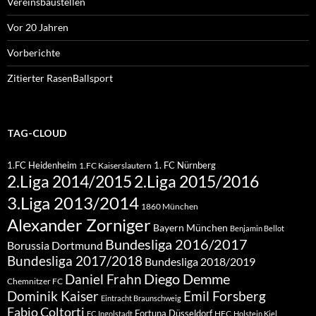
Vereinsbaustellen
Vor 20 Jahren
Vorberichte
Zitierter RasenBallsport
TAG-CLOUD
1.FC Heidenheim
1. FC Nürnberg
1.FC Kaiserslautern
2.Liga 2015/2016
2.Liga 2014/2015
3.Liga 2013/2014
1860 München
Alexander Zorniger
Bayern München
Benjamin Bellot
Bundesliga 2016/2017
Borussia Dortmund
Bundesliga 2017/2018
Bundesliga 2018/2019
Diego Demme
Daniel Frahn
Chemnitzer FC
Dominik Kaiser
Emil Forsberg
Eintracht Braunschweig
Fabio Coltorti
Fortuna Düsseldorf
HFC
FC Ingolstadt
Holstein Kiel