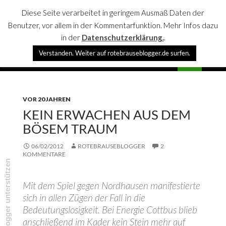
Diese Seite verarbeitet in geringem Ausmaß Daten der
Benutzer, vor allem in der Kommentarfunktion. Mehr Infos dazu
in der
Datenschutzerklärung.
.
Suchen
Verstanden. Weiter auf rotebrauseblogger.de surfen.
rotebrauseblogger
SPRINGE
PRIMÄR
ZUM
MENÜ
INHALT
VOR 20 JAHREN
KEIN ERWACHEN AUS DEM
BÖSEM TRAUM
06/02/2012
ROTEBRAUSEBLOGGER
2
KOMMENTARE
rotebrauseblogger unterstützen
Mit dem Spiel gegen Nordhausen manifestierte
sich in allen Zügen der Fall in die
Bedeutungslosigkeit. Bei Energie Cottbus blieb
anschließend im Kader kein Stein mehr auf