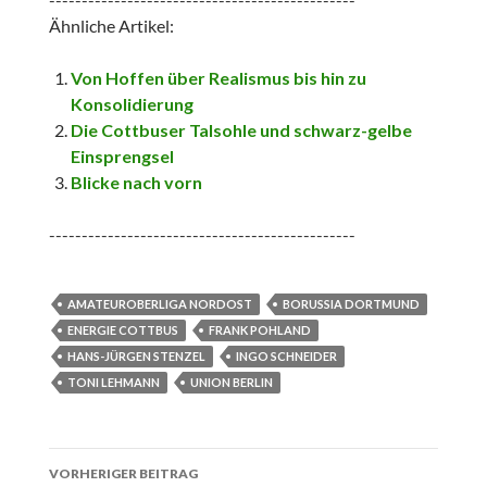
Ähnliche Artikel:
Von Hoffen über Realismus bis hin zu
Konsolidierung
Die Cottbuser Talsohle und schwarz-gelbe
Einsprengsel
Blicke nach vorn
-----------------------------------------------
AMATEUROBERLIGA NORDOST
BORUSSIA DORTMUND
ENERGIE COTTBUS
FRANK POHLAND
HANS-JÜRGEN STENZEL
INGO SCHNEIDER
TONI LEHMANN
UNION BERLIN
Beitrags-
VORHERIGER BEITRAG