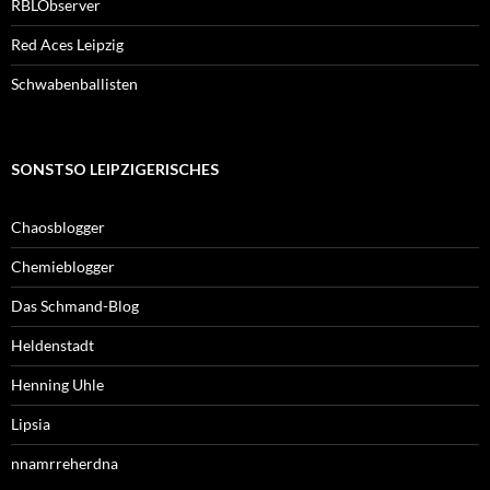
RBLObserver
Red Aces Leipzig
Schwabenballisten
SONSTSO LEIPZIGERISCHES
Chaosblogger
Chemieblogger
Das Schmand-Blog
Heldenstadt
Henning Uhle
Lipsia
nnamrreherdna