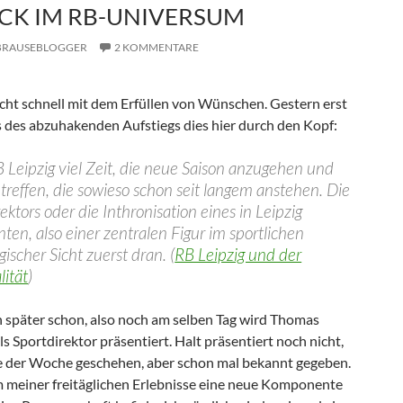
CK IM RB-UNIVERSUM
BRAUSEBLOGGER
2 KOMMENTARE
ht schnell mit dem Erfüllen von Wünschen. Gestern erst
s des abzuhakenden Aufstiegs dies hier durch den Kopf:
 Leipzig viel Zeit, die neue Saison anzugehen und
reffen, die sowieso schon seit langem anstehen. Die
ektors oder die Inthronisation eines in Leipzig
ten, also einer zentralen Figur im sportlichen
ischer Sicht zuerst dran. (
RB Leipzig und der
ität
)
 später schon, also noch am selben Tag wird Thomas
ls Sportdirektor präsentiert. Halt präsentiert noch nicht,
fe der Woche geschehen, aber schon mal bekannt gegeben.
 meiner freitäglichen Erlebnisse eine neue Komponente