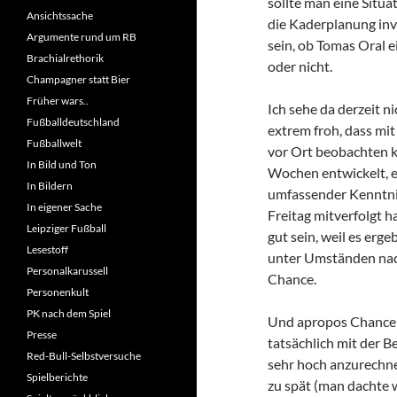
sollte man eine Situa
Ansichtssache
die Kaderplanung invo
Argumente rund um RB
sein, ob Tomas Oral e
Brachialrethorik
oder nicht.
Champagner statt Bier
Früher wars..
Ich sehe da derzeit n
Fußballdeutschland
extrem froh, dass mit
Fußballwelt
vor Ort beobachten ka
In Bild und Ton
Wochen entwickelt, er
In Bildern
umfassender Kenntnis
In eigener Sache
Freitag mitverfolgt 
Leipziger Fußball
gut sein, weil es erg
Lesestoff
unter Umständen nach 
Personalkarussell
Chance.
Personenkult
PK nach dem Spiel
Und apropos Chance: 
Presse
tatsächlich mit der B
Red-Bull-Selbstversuche
sehr hoch anzurechn
Spielberichte
zu spät (man dachte 