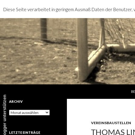
Diese Seite verarbeitet in geringem Ausmaß Daten der Benutzer, v
SP
Suchen
rotebrauseblogger
BE
rotebrauseblogger unterstützen
ARCHIV
Archiv
VEREINSBAUSTELLEN
THOMAS LI
LETZTE EINTRÄGE