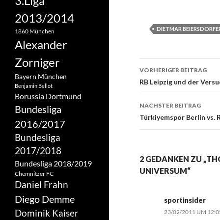
3.Liga
2013/2014
DIETMAR BEIERSDORFE
1860 München
Alexander
Zorniger
Beitrags-
VORHERIGER BEITRAG
Bayern München
Navigation
RB Leipzig und der Vers
Benjamin Bellot
Borussia Dortmund
NÄCHSTER BEITRAG
Bundesliga
Türkiyemspor Berlin vs. 
2016/2017
Bundesliga
2017/2018
2 GEDANKEN ZU „TH
Bundesliga 2018/2019
UNIVERSUM“
Chemnitzer FC
Daniel Frahn
Diego Demme
sportinsider
Dominik Kaiser
23/02/2011 UM 12: