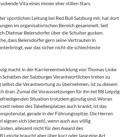
uckende Vita eines immer eher stillen Stars.
der sportlichen Leitung bei Red Bull Salzburg mit, hat dort
hrungen im organisatorischen Bereich gesammelt. Seit
ch Dietmar Beiersdorfer über die Schulter gucken.
he, dass Beiersdorfer gern seine Vertrauten in
nterbringt, war das sicher nicht die schlechteste
ipzig macht in der Karriereentwicklung von Thomas Linke
m Schatten der Salzburger Verantwortlichen treten zu
g selbst die Verantwortung zu übernehmen, ist zu diesem
ch dran. Zumal die Voraussetzungen für ihn bei RB Leipzig
befriedigenden Situation trotzdem günstig sind. Woran
rzeit neben des Tabellenplatzes auch krankt, ist das
onspotenzial, gerade in der Führungsspitze. Die Herren
l eignen sich (derzeit), wenn auch aus völlig
ünden, allesamt nicht für den Award des
B Leipzig braucht aber über kurz oder lang eine Art