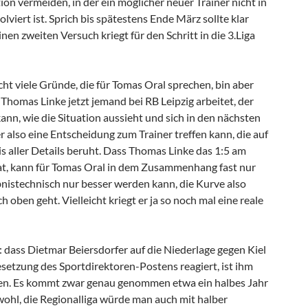
tion vermeiden, in der ein möglicher neuer Trainer nicht in
lviert ist. Sprich bis spätestens Ende März sollte klar
inen zweiten Versuch kriegt für den Schritt in die 3.Liga
icht viele Gründe, die für Tomas Oral sprechen, bin aber
 Thomas Linke jetzt jemand bei RB Leipzig arbeitet, der
nn, wie die Situation aussieht und sich in den nächsten
 also eine Entscheidung zum Trainer treffen kann, die auf
 aller Details beruht. Dass Thomas Linke das 1:5 am
hat, kann für Tomas Oral in dem Zusammenhang fast nur
ebnistechnisch nur besser werden kann, die Kurve also
oben geht. Vielleicht kriegt er ja so noch mal eine reale
dass Dietmar Beiersdorfer auf die Niederlage gegen Kiel
esetzung des Sportdirektoren-Postens reagiert, ist ihm
en. Es kommt zwar genau genommen etwa ein halbes Jahr
wohl, die Regionalliga würde man auch mit halber