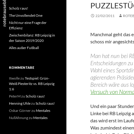
PUZZLESTÜ
Scholz raus!
The Unvollendet One
22/02/2011
ROTE
Nicht nur eine Frage der
Effizienz
Manchmal geht das ec
Zwischenbilanz: RB Leipzig in
der Saison 2019/2020
schoss mir angesicht
Alles außer Fußball
Man hat nun bei RB
Entscheidungen zu t
KOMMENTARE
Wahl eines Sportdir
agierenden Präsiden
Itwolle
zu
Testspiel: Grün-
Bereich wäre aus log
Weiß Piesteritz vs. RB Leipzig
1:6
Versuch von Normal
PeterM
zu
Scholz raus!
Henning Uhle
zu
Scholz raus!
Und ein paar Stunden
Oskar Görner
zu
Mentales
Linke bei RB Leipzig a
NullAhnung
zu
Mentales
das wird erst im Lau
Was zumindest einem