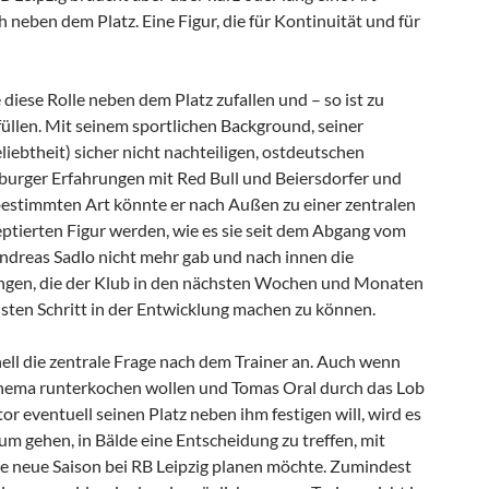
h neben dem Platz. Eine Figur, die für Kontinuität und für
iese Rolle neben dem Platz zufallen und – so ist zu
üllen. Mit seinem sportlichen Background, seiner
liebtheit) sicher nicht nachteiligen, ostdeutschen
zburger Erfahrungen mit Red Bull und Beiersdorfer und
 bestimmten Art könnte er nach Außen zu einer zentralen
eptierten Figur werden, wie es sie seit dem Abgang vom
ndreas Sadlo nicht mehr gab und nach innen die
gen, die der Klub in den nächsten Wochen und Monaten
sten Schritt in der Entwicklung machen zu können.
ell die zentrale Frage nach dem Trainer an. Auch wenn
 Thema runterkochen wollen und Tomas Oral durch das Lob
r eventuell seinen Platz neben ihm festigen will, wird es
m gehen, in Bälde eine Entscheidung zu treffen, mit
ie neue Saison bei RB Leipzig planen möchte. Zumindest