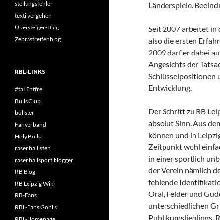
stellungsfehler
Länderspiele. Beeindr
textilvergehen
Übersteiger-Blog
Seit 2007 arbeitet in 
Zebrastreifenblog
also die ersten Erfa
2009 darf er dabei au
Angesichts der Tatsac
RBL-LINKS
Schlüsselpositionen u
Entwicklung.
#taLEntfrei
Bulls Club
Der Schritt zu RB Le
bullster
absolut Sinn. Aus de
Fanverband
können und in Leipzi
Holy Bulls
Zeitpunkt wohl einfa
rasenballisten
in einer sportlich un
rasenballsport.blogger
der Verein nämlich de
RB Blog
fehlende Identifikati
RB Leipzig Wiki
Oral, Felder und Gude
RB-Fans
unterschiedlichen Gr
RBL-Fans Gohlis
Publikumslieblings. R
RBL-Homepage