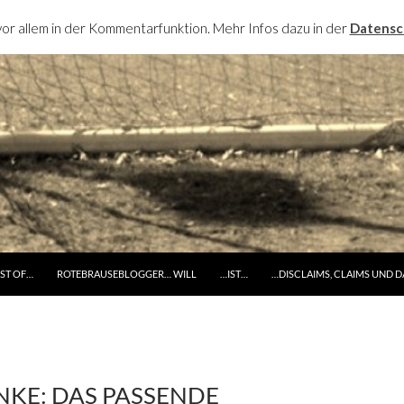
or allem in der Kommentarfunktion. Mehr Infos dazu in der
Datensc
RINGE ZUM INHALT
ST OF…
ROTEBRAUSEBLOGGER… WILL
…IST…
…DISCLAIMS, CLAIMS UND 
NKE: DAS PASSENDE