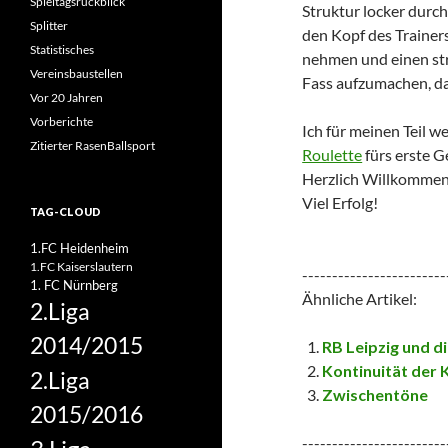
Spieltagsrückblick
Struktur locker durchs
Splitter
den Kopf des Trainers
Statistisches
nehmen und einen str
Vereinsbaustellen
Fass aufzumachen, das
Vor 20 Jahren
Vorberichte
Ich für meinen Teil w
Zitierter RasenBallsport
Roulette
fürs erste Ge
Herzlich Willkommen 
Viel Erfolg!
TAG-CLOUD
1.FC Heidenheim
1.FC Kaiserslautern
------------------------
1. FC Nürnberg
Ähnliche Artikel:
2.Liga
2014/2015
RB Leipzig und d
Kontinuität der 
2.Liga
Zwischentöne
2015/2016
------------------------