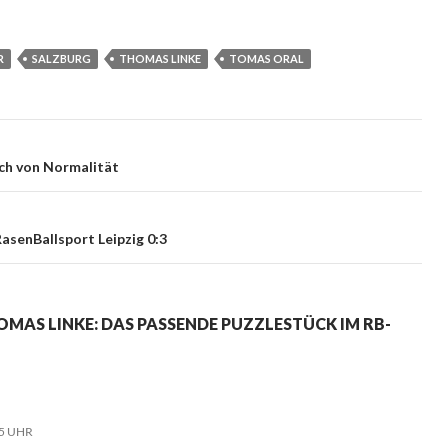
R
SALZBURG
THOMAS LINKE
TOMAS ORAL
uch von Normalität
RasenBallsport Leipzig 0:3
OMAS LINKE: DAS PASSENDE PUZZLESTÜCK IM RB-
05 UHR