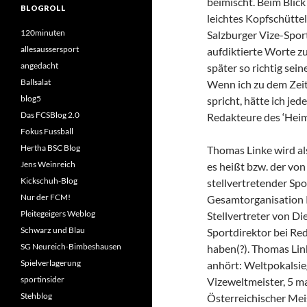
beimischt. Beim Blic
BLOGROLL
leichtes Kopfschüttel
120minuten
Salzburger Vize-Sport
allesaussersport
aufdiktierte Worte zu
angedacht
später so richtig sei
Ballsalat
Wenn ich zu dem Zeit
blog5
spricht, hätte ich jed
Das FCSBlog 2.0
Redakteure des ‘Heim
Fokus Fussball
Hertha BSC Blog
Thomas Linke wird al
Jens Weinreich
es heißt bzw. der von 
Kickschuh-Blog
stellvertretender Sp
Nur der FCM!
Gesamtorganisation Re
Pleitegeigers Weblog
Stellvertreter von Di
Schwarz und Blau
Sportdirektor bei Red
SG Neureich-Bimbeshausen
haben(?). Thomas Link
Spielverlagerung
anhört: Weltpokalsi
sportinsider
Vizeweltmeister, 5 m
Stehblog
Österreichischer Mei