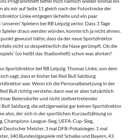
k ins Programmheft befiel mich nämlich wieder einmal ein
n als mir auf Seite 11 gleich nach der Fotostrecke der
direktor Linke entgegen lächelte und ein paar
 ‘unseren’ Spielern bei RB Leipzig verlor. Dass 3 Tage
ne Spieler draus werden würden, konnte ich ja nicht ahnen.
punkt gewusst hätte, dass da der neue Sportdirektor
enfalls nicht so despektierlich die Nase gerümpft. Ob die
spiels’ (so heißt das Stadionheft) schon was ahnten?
so Sportdirektor bei RB Leipzig. Thomas Linke, von dem
sich sagt, dass er bisher bei Red Bull Salzburg
ortdirektor war. Wenn ich die Personalbesetzung in der
d Bull richtig verstehe, dann war er aber tatsächlich
etmar Beiersdorfer und nicht stellvertretender
 Bull Salzburg, die witzigerweise gar keinen Sportdirektor
e also, der sich in der sportlichen Kurzaufzählung so
eg, Champions-League-Sieg, UEFA-Cup-Sieg,
al Deutscher Meister, 3 mal DFB-Pokalsieger, 1 mal
ster, 340 Bundesligaspiele mit Schalke und Bayern, 43