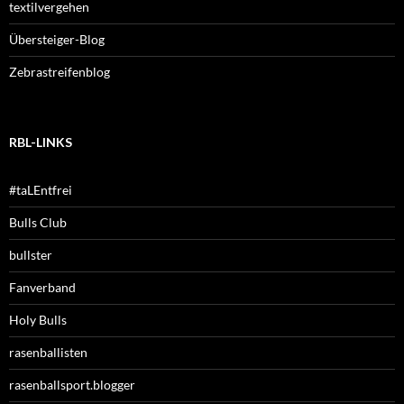
textilvergehen
Übersteiger-Blog
Zebrastreifenblog
RBL-LINKS
#taLEntfrei
Bulls Club
bullster
Fanverband
Holy Bulls
rasenballisten
rasenballsport.blogger