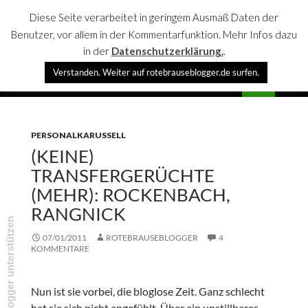
Diese Seite verarbeitet in geringem Ausmaß Daten der
Benutzer, vor allem in der Kommentarfunktion. Mehr Infos dazu
in der
Datenschutzerklärung.
.
Suchen
Verstanden. Weiter auf rotebrauseblogger.de surfen.
rotebrauseblogger
SPRINGE
PRIMÄR
ZUM
MENÜ
INHALT
PERSONALKARUSSELL
(KEINE)
TRANSFERGERÜCHTE
(MEHR): ROCKENBACH,
RANGNICK
rotebrauseblogger unterstützen
07/01/2011
ROTEBRAUSEBLOGGER
4
KOMMENTARE
Nun ist sie vorbei, die bloglose Zeit. Ganz schlecht
hat sie sich nicht angefühlt. Über ein unstillbares