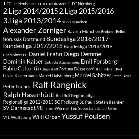
1.FC Heidenheim
1. FC Nürnberg
1.FC Kaiserslautern
2.Liga 2015/2016
2.Liga 2014/2015
3.Liga 2013/2014
1860 München
Alexander Zorniger
Bayern München
Benjamin Bellot
Bundesliga 2016/2017
Borussia Dortmund
Bundesliga 2017/2018
Bundesliga 2018/2019
Diego Demme
Daniel Frahn
Chemnitzer FC
Dominik Kaiser
Emil Forsberg
Eintracht Braunschweig
Fabio Coltorti
Fortuna Düsseldorf
HFC
FC Ingolstadt
Holstein Kiel
Marcel Sabitzer
Lukas Klostermann
Marcel Halstenberg
Peter Pacult
Ralf Rangnick
Péter Gulácsi
Ralph Hasenhüttl
Regionalliga
Red Bull
Regionalliga 2012/2013
SC Freiburg
St. Pauli
Stefan Ilsanker
SV Darmstadt 98
Timo Werner
Tim Sebastian
Union Berlin
Yussuf Poulsen
Willi Orban
VfL Wolfsburg