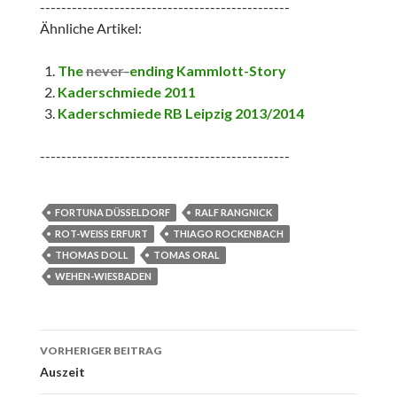
-----------------------------------------------
Ähnliche Artikel:
The
never-
ending Kammlott-Story
Kaderschmiede 2011
Kaderschmiede RB Leipzig 2013/2014
-----------------------------------------------
FORTUNA DÜSSELDORF
RALF RANGNICK
ROT-WEISS ERFURT
THIAGO ROCKENBACH
THOMAS DOLL
TOMAS ORAL
WEHEN-WIESBADEN
Beitrags-
VORHERIGER BEITRAG
Navigation
Auszeit