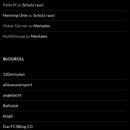
PeterM
zu
Scholz raus!
Henning Uhle
zu
Scholz raus!
Oskar Görner
zu
Mentales
NullAhnung
zu
Mentales
BLOGROLL
120minuten
allesaussersport
angedacht
Ballsalat
blog5
Das FCSBlog 2.0