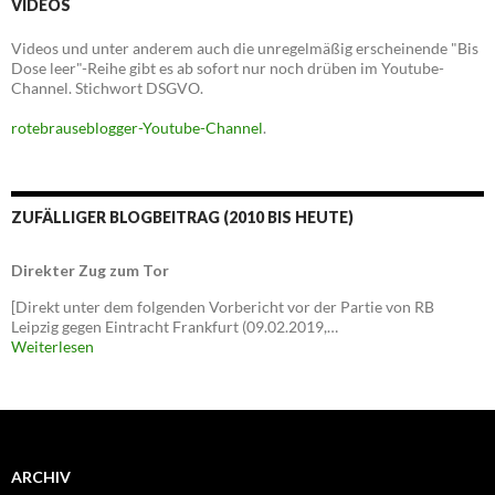
VIDEOS
Videos und unter anderem auch die unregelmäßig erscheinende "Bis
Dose leer"-Reihe gibt es ab sofort nur noch drüben im Youtube-
Channel. Stichwort DSGVO.
rotebrauseblogger-Youtube-Channel
.
ZUFÄLLIGER BLOGBEITRAG (2010 BIS HEUTE)
Direkter Zug zum Tor
[Direkt unter dem folgenden Vorbericht vor der Partie von RB
Leipzig gegen Eintracht Frankfurt (09.02.2019,…
Weiterlesen
ARCHIV