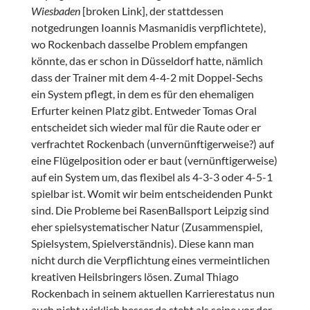
Wiesbaden
[broken Link], der stattdessen
notgedrungen Ioannis Masmanidis verpflichtete),
wo Rockenbach dasselbe Problem empfangen
könnte, das er schon in Düsseldorf hatte, nämlich
dass der Trainer mit dem 4-4-2 mit Doppel-Sechs
ein System pflegt, in dem es für den ehemaligen
Erfurter keinen Platz gibt. Entweder Tomas Oral
entscheidet sich wieder mal für die Raute oder er
verfrachtet Rockenbach (unvernünftigerweise?) auf
eine Flügelposition oder er baut (vernünftigerweise)
auf ein System um, das flexibel als 4-3-3 oder 4-5-1
spielbar ist. Womit wir beim entscheidenden Punkt
sind. Die Probleme bei RasenBallsport Leipzig sind
eher spielsystematischer Natur (Zusammenspiel,
Spielsystem, Spielverständnis). Diese kann man
nicht durch die Verpflichtung eines vermeintlichen
kreativen Heilsbringers lösen. Zumal Thiago
Rockenbach in seinem aktuellen Karrierestatus nun
auch nicht wirklich besser da steht als seine vor der