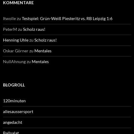
KOMMENTARE
Itwolle
zu
Testspiel: Grün-Weiß Piesteritz vs. RB Leipzig 1:6
PeterM
zu
Scholz raus!
Henning Uhle
zu
Scholz raus!
Oskar Görner
zu
Mentales
NullAhnung
zu
Mentales
BLOGROLL
120minuten
allesaussersport
angedacht
Ballsalat