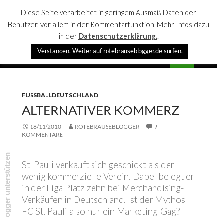
Diese Seite verarbeitet in geringem Ausmaß Daten der
Benutzer, vor allem in der Kommentarfunktion. Mehr Infos dazu
in der
Datenschutzerklärung.
.
Suchen
Verstanden. Weiter auf rotebrauseblogger.de surfen.
rotebrauseblogger
SPRINGE
PRIMÄR
ZUM
MENÜ
INHALT
FUSSBALLDEUTSCHLAND
ALTERNATIVER KOMMERZ
18/11/2010
ROTEBRAUSEBLOGGER
9
KOMMENTARE
rotebrauseblogger unterstützen
St. Pauli verkauft sich geschickt als der
wenig kommerzielle Verein. Dabei belegt er
in der Liga Platz zehn bei Merchandising-
Verkäufen in Deutschland. Ist der Mythos
FC St. Pauli also nur ein Marketing-Gag?