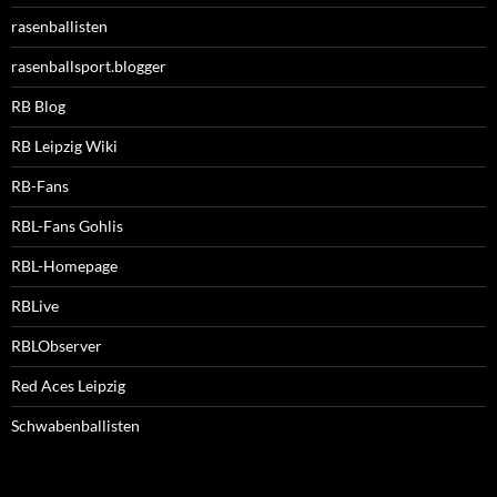
rasenballisten
rasenballsport.blogger
RB Blog
RB Leipzig Wiki
RB-Fans
RBL-Fans Gohlis
RBL-Homepage
RBLive
RBLObserver
Red Aces Leipzig
Schwabenballisten