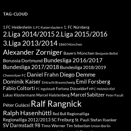
TAG-CLOUD
1.FC Heidenheim
1. FC Nürnberg
1.FC Kaiserslautern
2.Liga 2015/2016
2.Liga 2014/2015
3.Liga 2013/2014
1860 München
Alexander Zorniger
Bayern München
Benjamin Bellot
Bundesliga 2016/2017
Borussia Dortmund
Bundesliga 2017/2018
Bundesliga 2018/2019
Diego Demme
Daniel Frahn
Chemnitzer FC
Dominik Kaiser
Emil Forsberg
Eintracht Braunschweig
Fabio Coltorti
Fortuna Düsseldorf
HFC
FC Ingolstadt
Holstein Kiel
Marcel Sabitzer
Lukas Klostermann
Marcel Halstenberg
Peter Pacult
Ralf Rangnick
Péter Gulácsi
Ralph Hasenhüttl
Regionalliga
Red Bull
Regionalliga 2012/2013
SC Freiburg
St. Pauli
Stefan Ilsanker
SV Darmstadt 98
Timo Werner
Tim Sebastian
Union Berlin