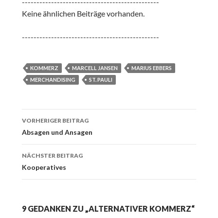
-----------------------------------------------
Keine ähnlichen Beiträge vorhanden.
-----------------------------------------------
KOMMERZ
MARCELL JANSEN
MARIUS EBBERS
MERCHANDISING
ST. PAULI
Beitrags-
VORHERIGER BEITRAG
Navigation
Absagen und Ansagen
NÄCHSTER BEITRAG
Kooperatives
9 GEDANKEN ZU „ALTERNATIVER KOMMERZ“