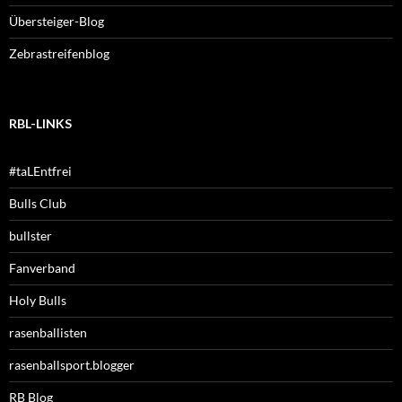
Übersteiger-Blog
Zebrastreifenblog
RBL-LINKS
#taLEntfrei
Bulls Club
bullster
Fanverband
Holy Bulls
rasenballisten
rasenballsport.blogger
RB Blog