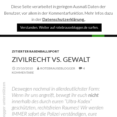
Diese Seite verarbeitet in geringem Ausmaß Daten der
Benutzer, vor allem in der Kommentarfunktion. Mehr Infos dazu
in der
Datenschutzerklärung.
.
Suchen
Verstanden. Weiter auf rotebrauseblogger.de surfen.
rotebrauseblogger
SPRINGE
PRIMÄR
ZUM
MENÜ
INHALT
ZITIERTER RASENBALLSPORT
ZIVILRECHT VS. GEWALT
25/10/2010
ROTEBRAUSEBLOGGER
4
KOMMENTARE
rotebrauseblogger unterstützen
Deswegen nochmal in allerdeutlichster Form:
Wenn ihr uns angreift, bewegt ihr euch
nicht
innerhalb des durch euren “Ultra-Kodex”
geschützten, rechtsfreien Raumes! Wir werden
IMMER sofort die Polizei verständigen, eure