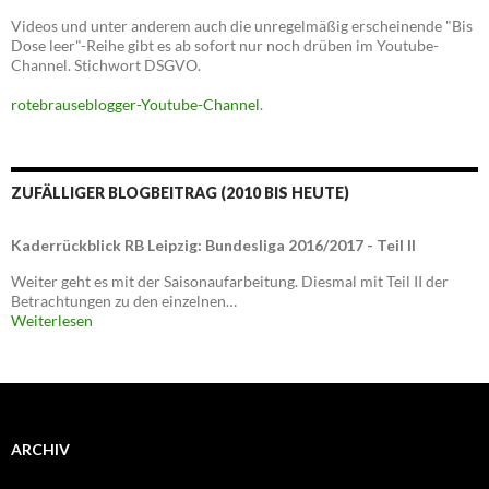
Videos und unter anderem auch die unregelmäßig erscheinende "Bis
Dose leer"-Reihe gibt es ab sofort nur noch drüben im Youtube-
Channel. Stichwort DSGVO.
rotebrauseblogger-Youtube-Channel
.
ZUFÄLLIGER BLOGBEITRAG (2010 BIS HEUTE)
Kaderrückblick RB Leipzig: Bundesliga 2016/2017 - Teil II
Weiter geht es mit der Saisonaufarbeitung. Diesmal mit Teil II der
Betrachtungen zu den einzelnen…
Weiterlesen
ARCHIV