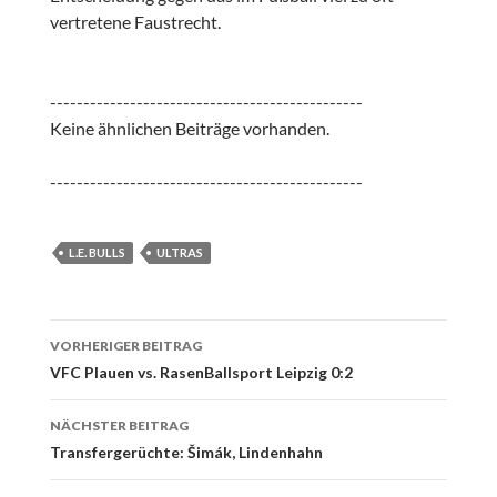
vertretene Faustrecht.
-----------------------------------------------
Keine ähnlichen Beiträge vorhanden.
-----------------------------------------------
L.E. BULLS
ULTRAS
Beitrags-
VORHERIGER BEITRAG
Navigation
VFC Plauen vs. RasenBallsport Leipzig 0:2
NÄCHSTER BEITRAG
Transfergerüchte: Šimák, Lindenhahn