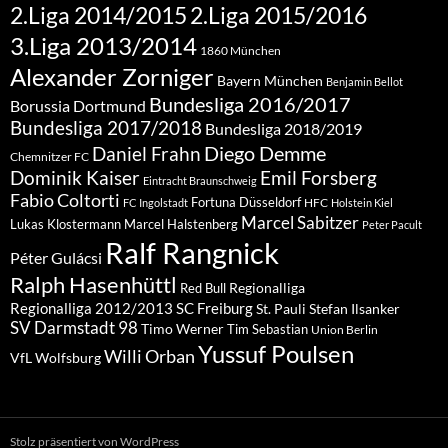
2.Liga 2015/2016
2.Liga 2014/2015
3.Liga 2013/2014
1860 München
Alexander Zorniger
Bayern München
Benjamin Bellot
Bundesliga 2016/2017
Borussia Dortmund
Bundesliga 2017/2018
Bundesliga 2018/2019
Diego Demme
Daniel Frahn
Chemnitzer FC
Dominik Kaiser
Emil Forsberg
Eintracht Braunschweig
Fabio Coltorti
Fortuna Düsseldorf
HFC
FC Ingolstadt
Holstein Kiel
Marcel Sabitzer
Lukas Klostermann
Marcel Halstenberg
Peter Pacult
Ralf Rangnick
Péter Gulácsi
Ralph Hasenhüttl
Regionalliga
Red Bull
Regionalliga 2012/2013
SC Freiburg
St. Pauli
Stefan Ilsanker
SV Darmstadt 98
Timo Werner
Tim Sebastian
Union Berlin
Yussuf Poulsen
Willi Orban
VfL Wolfsburg
Stolz präsentiert von WordPress