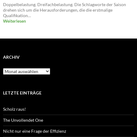
Doppelbelastung. Dreifachbelastung. Die Schlagworte der Saison
drehen sich um die Herausforderungen, die die erstmalige
Qualifikation…
Weiterlesen
ARCHIV
Archiv
LETZTE EINTRÄGE
Scholz raus!
The Unvollendet One
Nicht nur eine Frage der Effizienz