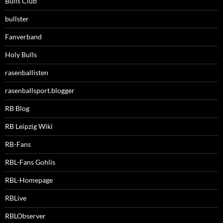
Bulls Club
bullster
Fanverband
Holy Bulls
rasenballisten
rasenballsport.blogger
RB Blog
RB Leipzig Wiki
RB-Fans
RBL-Fans Gohlis
RBL-Homepage
RBLive
RBLObserver