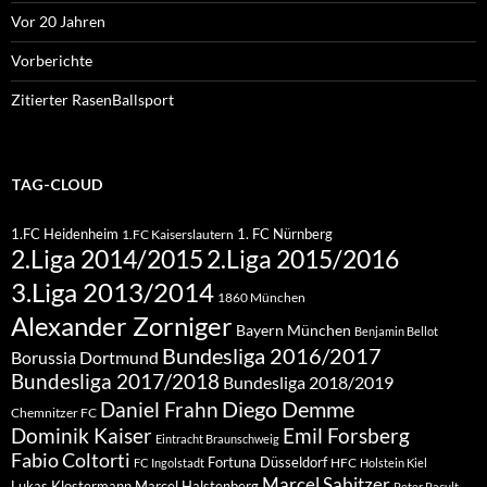
Vor 20 Jahren
Vorberichte
Zitierter RasenBallsport
TAG-CLOUD
1.FC Heidenheim
1. FC Nürnberg
1.FC Kaiserslautern
2.Liga 2015/2016
2.Liga 2014/2015
3.Liga 2013/2014
1860 München
Alexander Zorniger
Bayern München
Benjamin Bellot
Bundesliga 2016/2017
Borussia Dortmund
Bundesliga 2017/2018
Bundesliga 2018/2019
Diego Demme
Daniel Frahn
Chemnitzer FC
Dominik Kaiser
Emil Forsberg
Eintracht Braunschweig
Fabio Coltorti
Fortuna Düsseldorf
HFC
FC Ingolstadt
Holstein Kiel
Marcel Sabitzer
Lukas Klostermann
Marcel Halstenberg
Peter Pacult