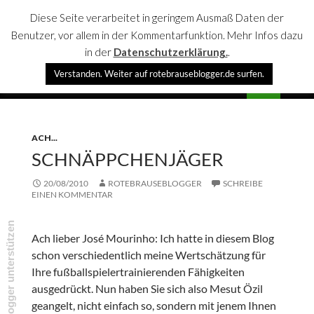
Diese Seite verarbeitet in geringem Ausmaß Daten der
Benutzer, vor allem in der Kommentarfunktion. Mehr Infos dazu
in der
Datenschutzerklärung.
.
Suchen
Verstanden. Weiter auf rotebrauseblogger.de surfen.
rotebrauseblogger
SPRINGE
PRIMÄR
ZUM
MENÜ
INHALT
ACH...
SCHNÄPPCHENJÄGER
20/08/2010
ROTEBRAUSEBLOGGER
SCHREIBE
EINEN KOMMENTAR
rotebrauseblogger unterstützen
Ach lieber José Mourinho: Ich hatte in diesem Blog
schon verschiedentlich meine Wertschätzung für
Ihre fußballspielertrainierenden Fähigkeiten
ausgedrückt. Nun haben Sie sich also Mesut Özil
geangelt, nicht einfach so, sondern mit jenem Ihnen